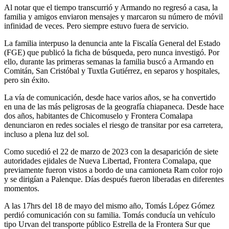
Al notar que el tiempo transcurrió y Armando no regresó a casa, la
familia y amigos enviaron mensajes y marcaron su número de móvil
infinidad de veces. Pero siempre estuvo fuera de servicio.
La familia interpuso la denuncia ante la Fiscalía General del Estado
(FGE) que publicó la ficha de búsqueda, pero nunca investigó. Por
ello, durante las primeras semanas la familia buscó a Armando en
Comitán, San Cristóbal y Tuxtla Gutiérrez, en separos y hospitales,
pero sin éxito.
La vía de comunicación, desde hace varios años, se ha convertido
en una de las más peligrosas de la geografía chiapaneca. Desde hace
dos años, habitantes de Chicomuselo y Frontera Comalapa
denunciaron en redes sociales el riesgo de transitar por esa carretera,
incluso a plena luz del sol.
Como sucedió el 22 de marzo de 2023 con la desaparición de siete
autoridades ejidales de Nueva Libertad, Frontera Comalapa, que
previamente fueron vistos a bordo de una camioneta Ram color rojo
y se dirigían a Palenque. Días después fueron liberadas en diferentes
momentos.
A las 17hrs del 18 de mayo del mismo año, Tomás López Gómez
perdió comunicación con su familia. Tomás conducía un vehículo
tipo Urvan del transporte público Estrella de la Frontera Sur que