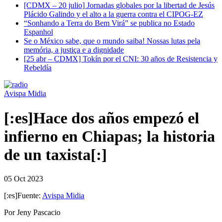
[CDMX – 20 julio] Jornadas globales por la libertad de Jesús
Plácido Galindo y el alto a la guerra contra el CIPOG-EZ
“Sonhando a Terra do Bem Virá” se publica no Estado
Espanhol
Se o México sabe, que o mundo saiba! Nossas lutas pela
memória, a justiça e a dignidade
[25 abr – CDMX] Tokín por el CNI: 30 años de Resistencia y
Rebeldía
Avispa Midia
[:es]Hace dos años empezó el
infierno en Chiapas; la historia
de un taxista[:]
05 Oct 2023
[:es]Fuente:
Avispa Midia
Por Jeny Pascacio