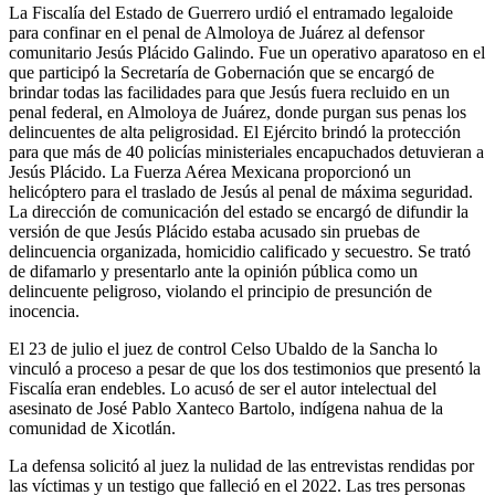
La Fiscalía del Estado de Guerrero urdió el entramado legaloide
para confinar en el penal de Almoloya de Juárez al defensor
comunitario Jesús Plácido Galindo. Fue un operativo aparatoso en el
que participó la Secretaría de Gobernación que se encargó de
brindar todas las facilidades para que Jesús fuera recluido en un
penal federal, en Almoloya de Juárez, donde purgan sus penas los
delincuentes de alta peligrosidad. El Ejército brindó la protección
para que más de 40 policías ministeriales encapuchados detuvieran a
Jesús Plácido. La Fuerza Aérea Mexicana proporcionó un
helicóptero para el traslado de Jesús al penal de máxima seguridad.
La dirección de comunicación del estado se encargó de difundir la
versión de que Jesús Plácido estaba acusado sin pruebas de
delincuencia organizada, homicidio calificado y secuestro. Se trató
de difamarlo y presentarlo ante la opinión pública como un
delincuente peligroso, violando el principio de presunción de
inocencia.
El 23 de julio el juez de control Celso Ubaldo de la Sancha lo
vinculó a proceso a pesar de que los dos testimonios que presentó la
Fiscalía eran endebles. Lo acusó de ser el autor intelectual del
asesinato de José Pablo Xanteco Bartolo, indígena nahua de la
comunidad de Xicotlán.
La defensa solicitó al juez la nulidad de las entrevistas rendidas por
las víctimas y un testigo que falleció en el 2022. Las tres personas