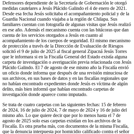
Defensores dependiente de la Secretaría de Gobernación le otorgó
medidas cautelares a Jesús Plácido Galindo el 4 de enero de 2021.
Desde esa fecha Jesús solicitaba el acompañamiento policial y de la
Guardia Nacional cuando viajaba a la región de Chilapa. Sus
familiares cuentan con fotografía de algunas visitas que Jesús realizó
en ese año. Además el mecanismo cuenta con las bitácoras que dan
cuenta de los servicios otorgados a Jesús en cuanto al
acompañamiento de los cuerpos de seguridad. El mismo mecanismo
de protección a través de la Dirección de Evaluación de Riesgos
solicitó el 9 de julio de 2025 al fiscal general Zipacná Jesús Torres
que le informara si en la Fiscalía General del Estado existía alguna
carpeta de investigación o averiguación previa relacionada con Jesús
Plácido Galindo. El 7 de agosto de ese mismo año la Fiscalía envió
un oficio donde informa que después de una revisión minuciosa de
sus archivos, en sus bases de datos y en las fiscalías regionales que
no habían encontrado expedientes donde Jesús es víctima de algún
delito, más bien informó que habían encontrado carpetas de
investigación donde aparece como imputado.
Se trata de cuatro carpetas con las siguientes fechas: 15 de febrero
de 2024, 16 de julio de 2024, 7 de mayo de 2024 y 16 de julio del
mismo año. Lo que quiere decir que por lo menos hasta el 7 de
agosto de 2025 solo esas carpetas existían en los archivos de la
Fiscalía. Es otra prueba más, con documentos de la misma Fiscalía,
que la denuncia interpuesta por homicidio calificado contra el señor