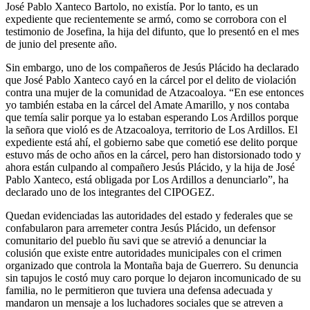
José Pablo Xanteco Bartolo, no existía. Por lo tanto, es un
expediente que recientemente se armó, como se corrobora con el
testimonio de Josefina, la hija del difunto, que lo presentó en el mes
de junio del presente año.
Sin embargo, uno de los compañeros de Jesús Plácido ha declarado
que José Pablo Xanteco cayó en la cárcel por el delito de violación
contra una mujer de la comunidad de Atzacoaloya. “En ese entonces
yo también estaba en la cárcel del Amate Amarillo, y nos contaba
que temía salir porque ya lo estaban esperando Los Ardillos porque
la señora que violó es de Atzacoaloya, territorio de Los Ardillos. El
expediente está ahí, el gobierno sabe que cometió ese delito porque
estuvo más de ocho años en la cárcel, pero han distorsionado todo y
ahora están culpando al compañero Jesús Plácido, y la hija de José
Pablo Xanteco, está obligada por Los Ardillos a denunciarlo”, ha
declarado uno de los integrantes del CIPOGEZ.
Quedan evidenciadas las autoridades del estado y federales que se
confabularon para arremeter contra Jesús Plácido, un defensor
comunitario del pueblo ñu savi que se atrevió a denunciar la
colusión que existe entre autoridades municipales con el crimen
organizado que controla la Montaña baja de Guerrero. Su denuncia
sin tapujos le costó muy caro porque lo dejaron incomunicado de su
familia, no le permitieron que tuviera una defensa adecuada y
mandaron un mensaje a los luchadores sociales que se atreven a