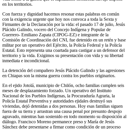
en los territorios.
Con fuerza y dignidad hacemos resonar estas palabras en común
con la exigencia urgente que hoy nos convoca a toda la Sexta y
Firmantes de la Declaración por la vida: el pasado 17 de julio, Jesús
Plácido Galindo, vocero del Concejo Indígena y Popular de
Guerrero- Emiliano Zapata (CIPOG-EZ) e integrante de la
Comisión de Coordinación del CNI, fue detenido en un retén y base
militar por un operativo del Ejército, la Policía Federal y la Policía
Estatal. Esto representa una coartada para castigar a un defensor del
territorio y la vida. Exigimos su presentación con vida y su libertad
inmediata e incondicional.
La detención del compañero Jesús Plácido Galindo y las agresiones
en Chiapas son la misma guerra contra los pueblos originarios.
En el ejido Jotolá, municipio de Chilón, ocho familias cumplen seis
meses de desplazamiento forzado. Un operativo del Instituto
Nacional de los Pueblos Indígenas, la Procuraduría Agraria, la
Policía Estatal Preventiva y autoridades ejidales destruyó sus
viviendas, dejó detenidas a dos personas. Hoy esas familias siguen
fuera de su tierra y arrastran una causa penal por presunto despojo
agravado, mientras han sostenido en todo momento su disposición al
diálogo. Francisco Moreno permanece preso y María de Jesús
Sánchez debe presentarse a firmar como condición de un proceso