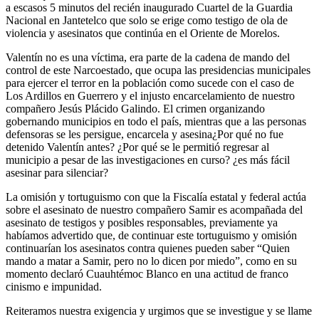
a escasos 5 minutos del recién inaugurado Cuartel de la Guardia
Nacional en Jantetelco que solo se erige como testigo de ola de
violencia y asesinatos que continúa en el Oriente de Morelos.
Valentín no es una víctima, era parte de la cadena de mando del
control de este Narcoestado, que ocupa las presidencias municipales
para ejercer el terror en la población como sucede con el caso de
Los Ardillos en Guerrero y el injusto encarcelamiento de nuestro
compañero Jesús Plácido Galindo. El crimen organizando
gobernando municipios en todo el país, mientras que a las personas
defensoras se les persigue, encarcela y asesina¿Por qué no fue
detenido Valentín antes? ¿Por qué se le permitió regresar al
municipio a pesar de las investigaciones en curso? ¿es más fácil
asesinar para silenciar?
La omisión y tortuguismo con que la Fiscalía estatal y federal actúa
sobre el asesinato de nuestro compañero Samir es acompañada del
asesinato de testigos y posibles responsables, previamente ya
habíamos advertido que, de continuar este tortuguismo y omisión
continuarían los asesinatos contra quienes pueden saber “Quien
mando a matar a Samir, pero no lo dicen por miedo”, como en su
momento declaró Cuauhtémoc Blanco en una actitud de franco
cinismo e impunidad.
Reiteramos nuestra exigencia y urgimos que se investigue y se llame