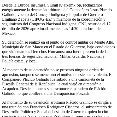
Desde la Europa Insumisa, Slumil K’ajxemk’op, rechazamos
enérgicamente la detención arbitraria del Compañero Jesús Plácido
Galindo, vocero del Concejo Indígena y Popular de Guerrero-
Emiliano Zapata (CIPOG-EZ) y miembro de la coordinación y
seguimiento del Congreso Nacional Indígena, CNI, ocurrida el 17
de Julio de 2026 aproximadamente a las 14:30 hora local de
México.
Su detención se realizó en el punto de control militar de Monte Alto,
Municipio de San Marco en el Estado de Guerrero, bajo condiciones
que violentan los Derechos Humanos: una fuerte presencia de las
tres fuerzas de seguridad nacional: Militar, Guardia Nacional y
Policía estatal y local.
Al momento de su detención no se presentó ninguna orden de
aprensión, tampoco se mencionó el motivo de este acto violento. El
Compañero Plácido Galindo fue subido a una camioneta de la
Fiscalía General de la República, la cual viajó en dirección a
Acapulco. Desde entonces se desconoce el paradero de Plácido
Galindo, lo que conlleva a una Desaparición Forzada.
Al momento de su detención arbitraria Plácido Galindo se dirigía a
una reunión con Francisco Rodríguez Cisneros, el subsecretario de
Desarrollo Político y Social del estado de Guerrero, quien lo citó
con insistencia. Se conoce que Rodríguez Cisneros esta coludido