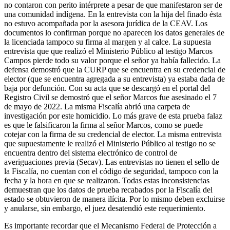
no contaron con perito intérprete a pesar de que manifestaron ser de
una comunidad indígena. En la entrevista con la hija del finado ésta
no estuvo acompañada por la asesora jurídica de la CEAV. Los
documentos lo confirman porque no aparecen los datos generales de
la licenciada tampoco su firma al margen y al calce. La supuesta
entrevista que que realizó el Ministerio Público al testigo Marcos
Campos pierde todo su valor porque el señor ya había fallecido. La
defensa demostró que la CURP que se encuentra en su credencial de
elector (que se encuentra agregada a su entrevista) ya estaba dada de
baja por defunción. Con su acta que se descargó en el portal del
Registro Civil se demostró que el señor Marcos fue asesinado el 7
de mayo de 2022. La misma Fiscalía abrió una carpeta de
investigación por este homicidio. Lo más grave de esta prueba falaz
es que le falsificaron la firma al señor Marcos, como se puede
cotejar con la firma de su credencial de elector. La misma entrevista
que supuestamente le realizó el Ministerio Público al testigo no se
encuentra dentro del sistema electrónico de control de
averiguaciones previa (Secav). Las entrevistas no tienen el sello de
la Fiscalía, no cuentan con el código de seguridad, tampoco con la
fecha y la hora en que se realizaron. Todas estas inconsistencias
demuestran que los datos de prueba recabados por la Fiscalía del
estado se obtuvieron de manera ilícita. Por lo mismo deben excluirse
y anularse, sin embargo, el juez desatendió este requerimiento.
Es importante recordar que el Mecanismo Federal de Protección a