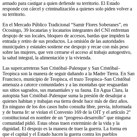
armado para castigar a quien defiende su territorio. El Estado
responde con cárcel y criminalización a quienes solo piden volver a
su territorio.
En el Mercado Público Tradicional “Samir Flores Soberanes”, en
Ocosingo, 39 locatarias y locatarios integrantes del CNI enfrentan
despojo de sus locales, bloqueo de accesos, bardas que impiden la
entrada y retiro de sus productos. La omisión de las autoridades
municipales y estatales sostiene ese despojo y recae con más peso
sobre las mujeres, que ven cerrarse el acceso al trabajo autogestivo,
la salud integral, la alimentación y la vivienda.
Las supercarreteras San Cristóbal–Palenque y San Cristóbal–
Teopisca son la manera de seguir dañando a la Madre Tierra. En San
Francisco, municipio de Teopisca, el trazo Teopisca–San Cristóbal
amenaza a catorce comunidades y a las montañas que resguardan
sus sitios sagrados, sus manantiales y su fauna. En Agua Clara, la
autopista San Cristóbal–Palenque suma la presión de desalojar a
quienes habitan y trabajan esa tierra desde hace más de diez años.
En ninguno de los dos casos hubo consulta libre, previa, informada
y de buena fe: se violan el Convenio 169 de la OIT y el artículo 2°
constitucional en nombre de un “progreso-desarrollo” que ninguna
comunidad pidió. Estas obras traen exterminio de la vida y la
dignidad. El despojo es la manera de traer la guerra. La forma en
que el capital y el Estado hacen la guerra contra los pueblos