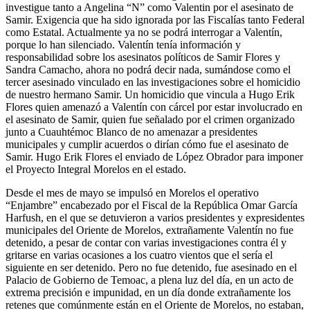
investigue tanto a Angelina “N” como Valentin por el asesinato de
Samir. Exigencia que ha sido ignorada por las Fiscalías tanto Federal
como Estatal. Actualmente ya no se podrá interrogar a Valentín,
porque lo han silenciado. Valentín tenía información y
responsabilidad sobre los asesinatos políticos de Samir Flores y
Sandra Camacho, ahora no podrá decir nada, sumándose como el
tercer asesinado vinculado en las investigaciones sobre el homicidio
de nuestro hermano Samir. Un homicidio que vincula a Hugo Erik
Flores quien amenazó a Valentín con cárcel por estar involucrado en
el asesinato de Samir, quien fue señalado por el crimen organizado
junto a Cuauhtémoc Blanco de no amenazar a presidentes
municipales y cumplir acuerdos o dirían cómo fue el asesinato de
Samir. Hugo Erik Flores el enviado de López Obrador para imponer
el Proyecto Integral Morelos en el estado.
Desde el mes de mayo se impulsó en Morelos el operativo
“Enjambre” encabezado por el Fiscal de la República Omar García
Harfush, en el que se detuvieron a varios presidentes y expresidentes
municipales del Oriente de Morelos, extrañamente Valentín no fue
detenido, a pesar de contar con varias investigaciones contra él y
gritarse en varias ocasiones a los cuatro vientos que el sería el
siguiente en ser detenido. Pero no fue detenido, fue asesinado en el
Palacio de Gobierno de Temoac, a plena luz del día, en un acto de
extrema precisión e impunidad, en un día donde extrañamente los
retenes que comúnmente están en el Oriente de Morelos, no estaban,