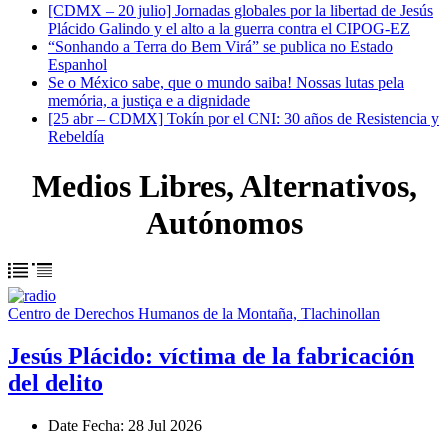
[CDMX – 20 julio] Jornadas globales por la libertad de Jesús
Plácido Galindo y el alto a la guerra contra el CIPOG-EZ
“Sonhando a Terra do Bem Virá” se publica no Estado
Espanhol
Se o México sabe, que o mundo saiba! Nossas lutas pela
memória, a justiça e a dignidade
[25 abr – CDMX] Tokín por el CNI: 30 años de Resistencia y
Rebeldía
Medios Libres, Alternativos,
Autónomos
Centro de Derechos Humanos de la Montaña, Tlachinollan
Jesús Plácido: víctima de la fabricación
del delito
Date
Fecha
: 28 Jul 2026