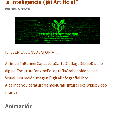
la Inteligencia (já) Artificial”
Date
Fecha
: 02 Ago 2026
[ ::: LEER LA CONVOCATORIA ::: ]
Animación
Banner
Caricatura
Cartel
Collage
Dibujo
Diseño
digital
Escultura
Fanzine
Fotografía
Grabado
Identidad
Visual
Ilustración
Imagen Digital
Infografía
Libro
Alternativo
Literatura
Meme
Mural
Pintura
Textil
Video
Video
musical
Animación