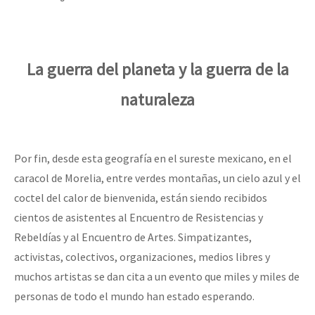
Mundo
EZLN
Dia 1: Encontro “Guerra contra a Humanidade”
La Sexta
La guerra del planeta y la guerra de la
AutonomÍa y Resistencia
naturaleza
[CDMX – 20 julio] Jornadas globales por la libertad de Jesús Pláci
Megaproyectos
Migración
Por fin, desde esta geografía en el sureste mexicano, en el
Presos
“Sonhando a Terra do Bem Virá” se publica no Estado Espanhol
caracol de Morelia, entre verdes montañas, un cielo azul y el
Mujeres
coctel del calor de bienvenida, están siendo recibidos
cientos de asistentes al Encuentro de Resistencias y
Niñxs
Se o México sabe, que o mundo saiba! Nossas lutas pela memória, a
Rebeldías y al Encuentro de Artes. Simpatizantes,
ETIQUETAS
activistas, colectivos, organizaciones, medios libres y
muchos artistas se dan cita a un evento que miles y miles de
MULTIMEDIA
[25 abr – CDMX] Tokín por el CNI: 30 años de Resistencia y Rebeldí
personas de todo el mundo han estado esperando.
Audio