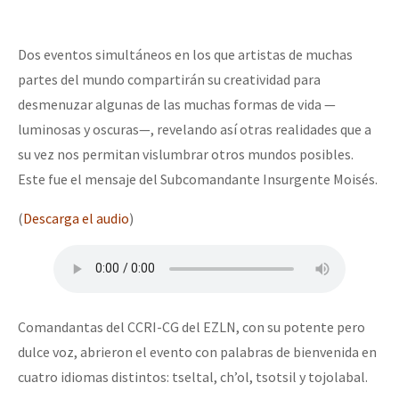
Fotorreportaje
Video
Dos eventos simultáneos en los que artistas de muchas
partes del mundo compartirán su creatividad para
Otras secciones
desmenuzar algunas de las muchas formas de vida —
Semillero Guerra contra la Humanidad. (Las poblaciones y
luminosas y oscuras—, revelando así otras realidades que a
la naturaleza bajo asedio)
su vez nos permitan vislumbrar otros mundos posibles.
Este fue el mensaje del Subcomandante Insurgente Moisés.
Libros para descargar
Medios Libres
(
Descarga el audio
)
COVID-19
Eventos
Contacto
Comandantas del CCRI-CG del EZLN, con su potente pero
dulce voz, abrieron el evento con palabras de bienvenida en
cuatro idiomas distintos: tseltal, ch’ol, tsotsil y tojolabal.