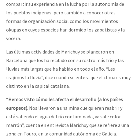
compartir su experiencia en la lucha por la autonomía de
Fotorreportaje
los pueblos indígenas, pero también a conocer otras
Video
formas de organización social como los movimientos
okupas en cuyos espacios han dormido los zapatistas y la
Otras secciones
vocera.
Semillero Guerra contra la Humanidad. (Las poblaciones y
la naturaleza bajo asedio)
Las últimas actividades de Marichuy se planearon en
Barcelona que los ha recibido con su rostro más frío y las
Libros para descargar
lluvias más largas que ha habido en todo el año. “Les
Medios Libres
trajimos la lluvia”, dice cuando se entera que el clima es muy
distinto en la capital catalana.
COVID-19
Eventos
“
Hemos visto cómo les afecta el desarrollo (a los países
europeos)
. Nos llevaron a una mina que quieren reabrir y
Contacto
está saliendo el agua del río contaminada, ya sale color
marrón”, cuenta en entrevista Marichuy que se refiere a una
zona en Touro, en la comunidad autónoma de Galicia.