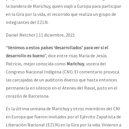
Mundo
la bandera de Marichuy, quien viajó a Europa para participar
en la Gira por la vida, el recorrido que realiza un grupo de
EZLN
integrantes del EZLN.
Dia 1: Encontro “Guerra contra a Humanidade”
La Sexta
Daniel Melchor
|
11 diciembre, 2021
AutonomÍa y Resistencia
“
Venimos a estos países ‘desarrollados’ para ver si el
[CDMX – 20 julio] Jornadas globales por la libertad de Jesús Pláci
Megaproyectos
desarrollo es bueno
”, dice entre risas María de Jesús
Migración
Patricio, mejor conocida como
Marichuy
, vocera del
Presos
Congreso Nacional Indígena (CNI). El comentario provoca
“Sonhando a Terra do Bem Virá” se publica no Estado Espanhol
las carcajadas de un auditorio diverso que hasta entonces
Mujeres
permanecía en silencio en el Ateneu del Raval, justo en el
Niñxs
corazón de Barcelona.
Se o México sabe, que o mundo saiba! Nossas lutas pela memória, a
ETIQUETAS
Es la última semana de Marichuy y otros miembros del CNI
MULTIMEDIA
en Europa que fueron invitados por el Ejército Zapatista de
[25 abr – CDMX] Tokín por el CNI: 30 años de Resistencia y Rebeldí
Audio
Liberación Nacional (EZLN) en la Gira por la vida. Vinieron a