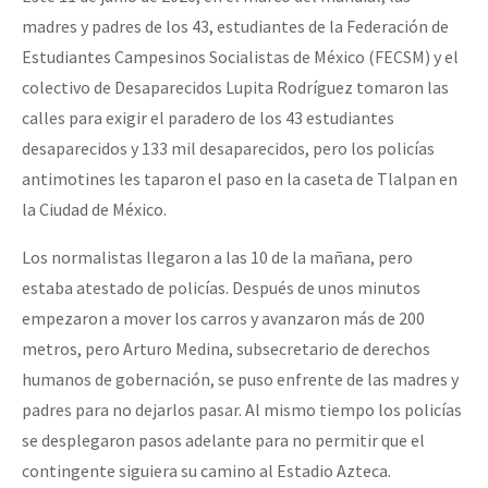
Mundo
madres y padres de los 43, estudiantes de la Federación de
Estudiantes Campesinos Socialistas de México (FECSM) y el
EZLN
colectivo de Desaparecidos Lupita Rodríguez tomaron las
Dia 1: Encontro “Guerra contra a Humanidade”
La Sexta
calles para exigir el paradero de los 43 estudiantes
AutonomÍa y Resistencia
desaparecidos y 133 mil desaparecidos, pero los policías
antimotines les taparon el paso en la caseta de Tlalpan en
[CDMX – 20 julio] Jornadas globales por la libertad de Jesús Pláci
Megaproyectos
la Ciudad de México.
Migración
Los normalistas llegaron a las 10 de la mañana, pero
Presos
“Sonhando a Terra do Bem Virá” se publica no Estado Espanhol
estaba atestado de policías. Después de unos minutos
Mujeres
empezaron a mover los carros y avanzaron más de 200
Niñxs
metros, pero Arturo Medina, subsecretario de derechos
Se o México sabe, que o mundo saiba! Nossas lutas pela memória, a
humanos de gobernación, se puso enfrente de las madres y
ETIQUETAS
padres para no dejarlos pasar. Al mismo tiempo los policías
MULTIMEDIA
se desplegaron pasos adelante para no permitir que el
[25 abr – CDMX] Tokín por el CNI: 30 años de Resistencia y Rebeldí
contingente siguiera su camino al Estadio Azteca.
Audio