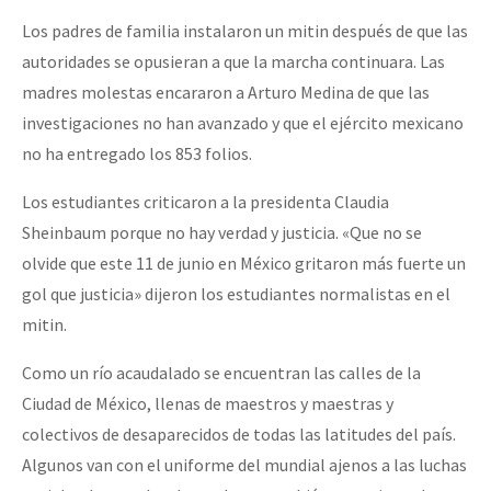
Fotorreportaje
Los padres de familia instalaron un mitin después de que las
autoridades se opusieran a que la marcha continuara. Las
Video
madres molestas encararon a Arturo Medina de que las
Otras secciones
investigaciones no han avanzado y que el ejército mexicano
Semillero Guerra contra la Humanidad. (Las poblaciones y
no ha entregado los 853 folios.
la naturaleza bajo asedio)
Los estudiantes criticaron a la presidenta Claudia
Libros para descargar
Sheinbaum porque no hay verdad y justicia. «Que no se
olvide que este 11 de junio en México gritaron más fuerte un
Medios Libres
gol que justicia» dijeron los estudiantes normalistas en el
COVID-19
mitin.
Eventos
Como un río acaudalado se encuentran las calles de la
Contacto
Ciudad de México, llenas de maestros y maestras y
colectivos de desaparecidos de todas las latitudes del país.
Algunos van con el uniforme del mundial ajenos a las luchas