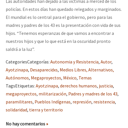
Las autoridades han dejado a las víctimas a merced de los
policías. En estos días han quedado relegados y marginados.
El mundial es lo central para el gobierno, pero para las
madres y padres de los 43 es la presentación con vida de sus
hijos. “Tenemos esperanzas de que vamos a encontrar a
nuestros hijos y que lo que está en la oscuridad pronto
saldrá a la luz”.
Categories
Categorías
:
Autonomia y Resistencia
,
Autor
,
Ayotzinapa
,
Desaparecidxs
,
Medios Libres, Alternativos,
Autónomos
,
Megaproyectos
,
México
,
Temas
Tags
Etiquetas
:
Ayotzinapa
,
derechos humanos
,
justicia
,
megaproyectos
,
militarización
,
Padres y madres de los 43
,
paramilitares
,
Pueblos Indígenas
,
represión
,
resistencia
,
solidaridad
,
tierra y territorio
No hay comentarios
»