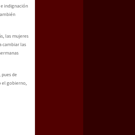
 e indignación
también
s, las mujeres
a cambiar las
1 hermanas
 pues de
o el gobierno,