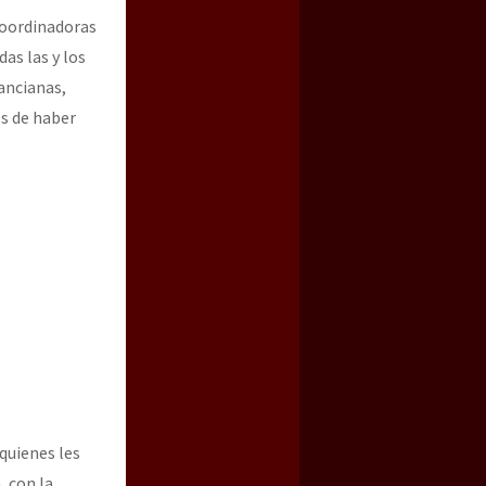
coordinadoras
as las y los
ancianas,
os de haber
 quienes les
, con la