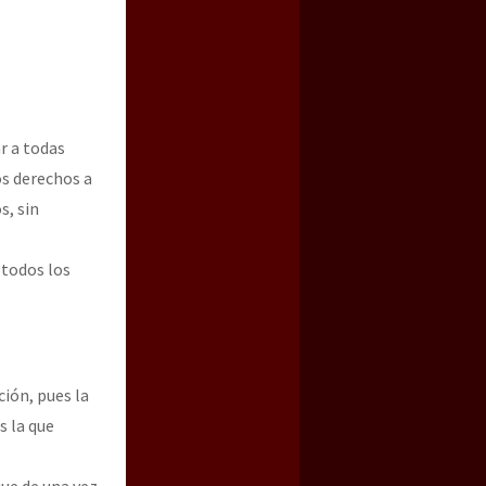
r a todas
os derechos a
s, sin
 todos los
ión, pues la
s la que
ue de una vez