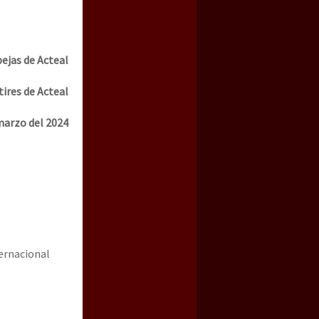
bejas de Acteal
tires de Acteal
 marzo del 2024
a guerra contra el CIPOG-EZ
ternacional