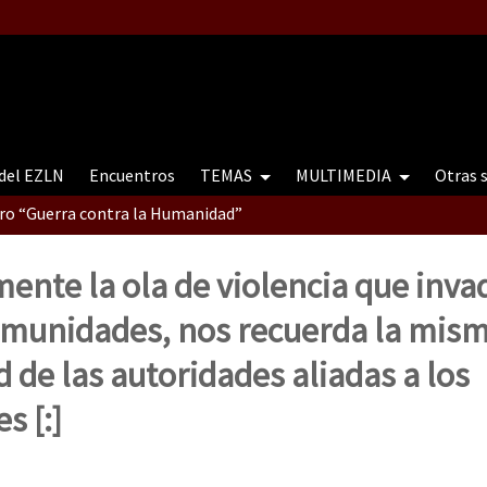
 del EZLN
Encuentros
TEMAS
MULTIMEDIA
Otras 
tro “Guerra contra la Humanidad”
mente la ola de violencia que inva
contro “Guerra contra a Humanidade”(As populações e a natureza e
omunidades, nos recuerda la mis
 de las autoridades aliadas a los
ra contra a Humanidade” (As populações e a natureza sob cerco)
s [:]