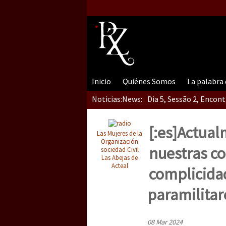
Inicio
Quiénes Somos
La palabra
Noticias:
News:
Dia 5, Sessão 2, Encon
[:es]Actual
Las Mujeres de la
Dia 5, sessão 1, do En
Organización
nuestras c
sociedad Civil
Las Abejas de
Acteal
complicidad
Dia 4 – Encontro “Guer
paramilitare
08 Mar 2024