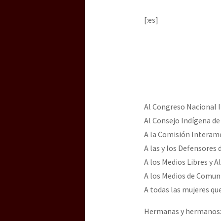
Dia 3 do Encontro “Gu
[:es]
Dia 2 do Encontro “Gu
Dia 1: Encontro “Guer
Al Congreso Nacional I
Al Consejo Indígena d
[CDMX – 20 julio] Jorna
A la Comisión Intera
A las y los Defensores
A los Medios Libres y A
“Sonhando a Terra do 
A los Medios de Comunic
A todas las mujeres qu
Se o México sabe, que 
Hermanas y hermanos