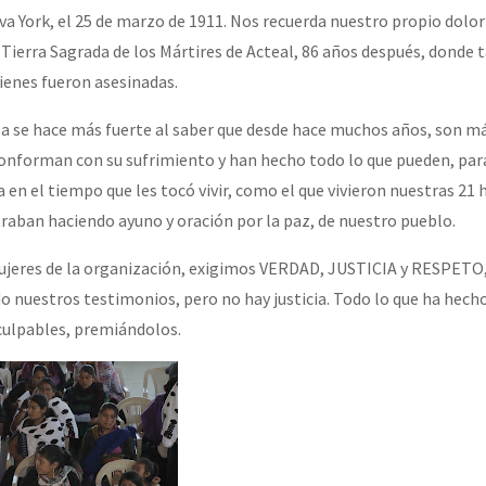
eva York, el 25 de marzo de 1911. Nos recuerda nuestro propio dolor
 Tierra Sagrada de los Mártires de Acteal, 86 años después, donde 
ienes fueron asesinadas.
 se hace más fuerte al saber que desde hace muchos años, son má
conforman con su sufrimiento y han hecho todo lo que pueden, par
a en el tiempo que les tocó vivir, como el que vivieron nuestras 2
raban haciendo ayuno y oración por la paz, de nuestro pueblo.
ujeres de la organización, exigimos VERDAD, JUSTICIA y RESPETO,
do nuestros testimonios, pero no hay justicia. Todo lo que ha hech
culpables, premiándolos.