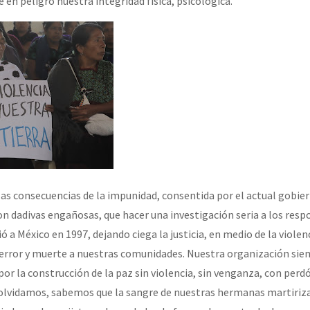
en peligro nuestra integridad física, psicológica.
as consecuencias de la impunidad, consentida por el actual gobier
 con dadivas engañosas, que hacer una investigación seria a los res
́ a México en 1997, dejando ciega la justicia, en medio de la violen
error y muerte a nuestras comunidades. Nuestra organización sie
por la construcción de la paz sin violencia, sin venganza, con perdo
vidamos, sabemos que la sangre de nuestras hermanas martirizad