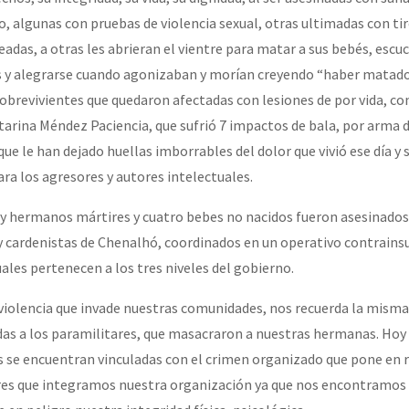
̃o, algunas con pruebas de violencia sexual, otras ultimadas con tir
adas, a otras les abrieran el vientre para matar a sus bebés, escu
s y alegrarse cuando agonizaban y morían creyendo “haber matado 
sobrevivientes que quedaron afectadas con lesiones de por vida, co
arina Méndez Paciencia, que sufrió 7 impactos de bala, por arma 
que le han dejado huellas imborrables del dolor que vivió ese día y 
ra los agresores y autores intelectuales.
 hermanos mártires y cuatro bebes no nacidos fueron asesinados
s y cardenistas de Chenalhó, coordinados en un operativo contrains
ales pertenecen a los tres niveles del gobierno.
violencia que invade nuestras comunidades, nos recuerda la mism
adas a los paramilitares, que masacraron a nuestras hermanas. Hoy
s se encuentran vinculadas con el crimen organizado que pone en r
res que integramos nuestra organización ya que nos encontramos