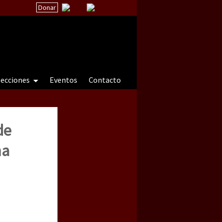
Donar
secciones
Eventos
Contacto
de
 a natureza sob cerco)
ma