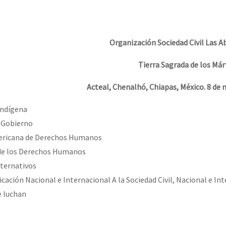
erra contra a Humanidade”
Organización Sociedad Civil Las A
erra contra a Humanidad”
Tierra Sagrada de los Már
Acteal, Chenalhó, Chiapas, México. 8 de
ra contra a Humanidade”
ndígena
e Gobierno
das globales por la libertad de Jesús Plácido Galindo y el alto a l
mericana de Derechos Humanos
 de los Derechos Humanos
lternativos
Bem Virá” se publica no Estado Espanhol
ación Nacional e Internacional A la Sociedad Civil, Nacional e In
e luchan
o mundo saiba! Nossas lutas pela memória, a justiça e a dignidade
: