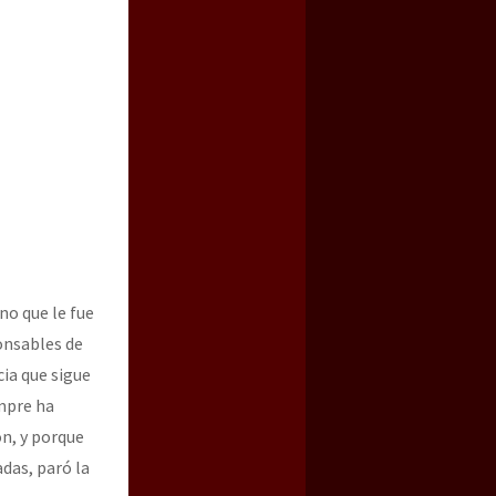
no que le fue
ponsables de
cia que sigue
mpre ha
́n, y porque
as, paró la