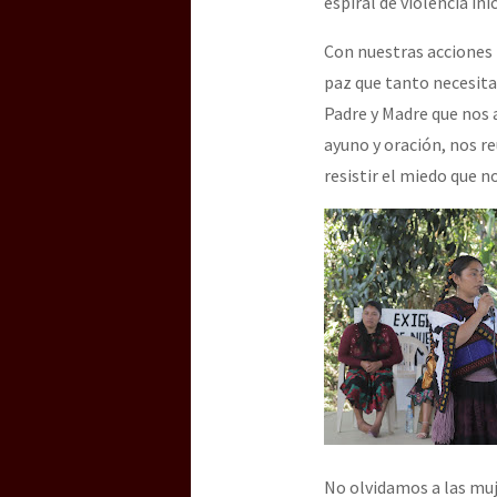
espiral de violencia ini
Con nuestras acciones 
paz que tanto necesit
Padre y Madre que nos 
ayuno y oración, nos r
resistir el miedo que n
No olvidamos a las muj