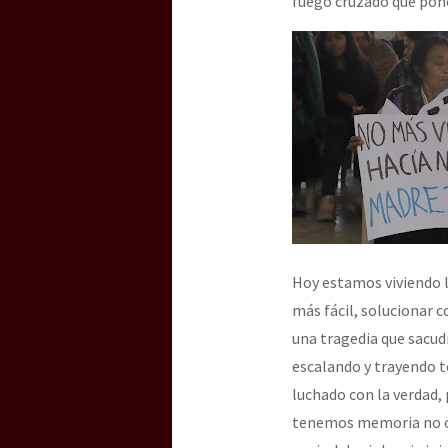
fuego cruzado que pone 
Hoy estamos viviendo l
más fácil, solucionar
una tragedia que sacudio
escalando y trayendo t
luchado con la verdad, 
tenemos memoria no ol