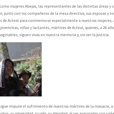
omo mujeres Abejas, las representantes de las distintas áreas y 
n, junto con los compañeros de la mesa directiva, sus esposas y tod
or el CNI: 30 años de Resistencia y Rebeldía
s de Acteal para conmemorar especialmente a nuestras mujeres, 
ovencitas, niñas y lactantes, mártires de Acteal, quienes, a 26 añ
aginables, siguen vivas en nuestra memoria y, sin ver la justicia.
sigue impune el sufrimiento de nuestras mártires de la masacre, a
hos, su integridad, su vida, su dignidad, al ser asesinadas con saña