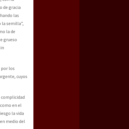
o de gracia
chando las
la semilla”,
mo la de
de grueso
sin
 por los
urgente, cuyos
a complicidad
 como en el
iesgo la vida
 en medio del