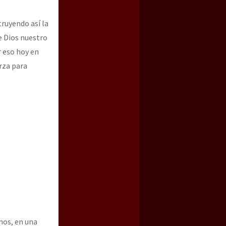
uyendo así la
e Dios nuestro
r eso hoy en
erza para
hos, en una