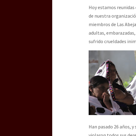
Hoy estamos reunidas c
de nuestra organizació
[25 abr – CDMX] Tokín p
miembros de Las Abeja
adultas, embarazadas, j
sufrido crueldades inim
Han pasado 26 años, y 
violaron todos sus derec