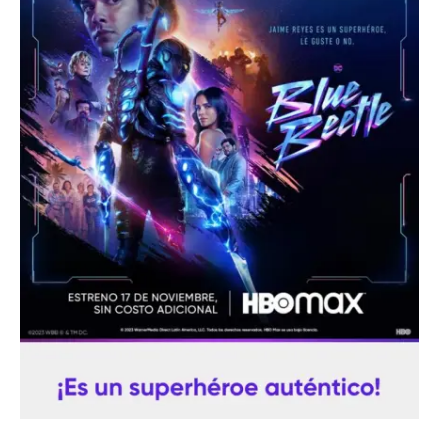
Fotorreportaje
[25 abr – CDMX] Tokín por el CNI: 30 años de Resistencia y Rebeldí
Video
Otras secciones
Semillero Guerra contra la Humanidad. (Las poblaciones y
la naturaleza bajo asedio)
Libros para descargar
Medios Libres
COVID-19
Eventos
Contacto