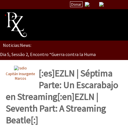
Donar
Noticias:
News:
Inicio
Dia 5, Sessão 2, Encontro “Guerra contra la Humanidad”
Quiénes Somos
La palabra del EZLN
[:es]EZLN | Séptima
Capitán Insurgente
Dia 5, sessão 1, do Encontro “Guerra contra a Humanidade”(As pop
Encuentros
Marcos
Parte: Un Escarabajo
TEMAS
en Streaming[:en]EZLN |
Chiapas
Dia 4 – Encontro “Guerra contra a Humanidade” (As populações e 
Seventh Part: A Streaming
México
Beatle[:]
Latinoamérica
Dia 3 do Encontro “Guerra contra a Humanidade”