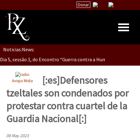
Donar
Dia 5, Sessão 2, Encontro “Guerra contra la Humanidad”
Noticias:
News:
Inicio
Dia 5, sessão 1, do Encontro “Guerra contra a Humanidade”(As pop
Quiénes Somos
La palabra del EZLN
[:es]Defensores
Avispa Midia
Dia 4 – Encontro “Guerra contra a Humanidade” (As populações e 
Encuentros
tzeltales son condenados por
TEMAS
protestar contra cuartel de la
Chiapas
Dia 3 do Encontro “Guerra contra a Humanidade”
Guardia Nacional[:]
México
Latinoamérica
08 May 2023
Dia 2 do Encontro “Guerra contra a Humanidad”