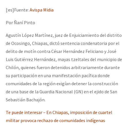
Mundo
[:es]Fuente:
Avispa Midia
EZLN
Por Ñaní Pinto
Dia 1: Encontro “Guerra contra a Humanidade”
La Sexta
Agustín López Martínez, juez de Enjuiciamiento del distrito
AutonomÍa y Resistencia
de Ocosingo, Chiapas, dictó sentencia condenatoria por el
[CDMX – 20 julio] Jornadas globales por la libertad de Jesús Pláci
Megaproyectos
delito de motín contra César Hernández Feliciano y José
Migración
Luis Gutiérrez Hernández, mayas tzeltales del municipio de
Chilón, quienes fueron detenidos arbitrariamente durante
Presos
“Sonhando a Terra do Bem Virá” se publica no Estado Espanhol
su participación en una manifestación pacífica donde
Mujeres
comunidades de la región exigían detener la construcción
de una base de la Guardia Nacional (GN) en el ejido de San
Niñxs
Se o México sabe, que o mundo saiba! Nossas lutas pela memória, a
Sebastián Bachajón.
ETIQUETAS
Te puede interesar – En Chiapas, imposición de cuartel
MULTIMEDIA
militar provoca rechazo de comunidades indígenas
[25 abr – CDMX] Tokín por el CNI: 30 años de Resistencia y Rebeldí
Audio