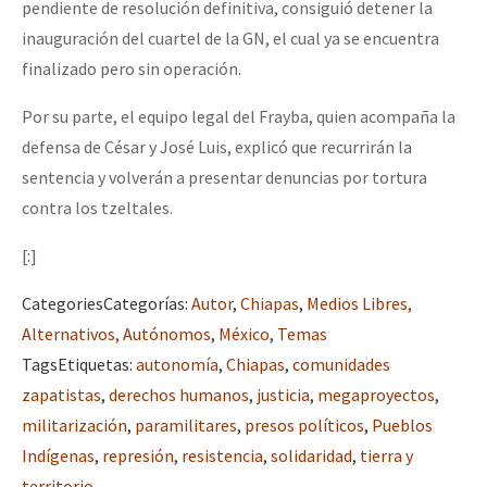
pendiente de resolución definitiva, consiguió detener la
inauguración del cuartel de la GN, el cual ya se encuentra
finalizado pero sin operación.
Por su parte, el equipo legal del Frayba, quien acompaña la
defensa de César y José Luis, explicó que recurrirán la
sentencia y volverán a presentar denuncias por tortura
contra los tzeltales.
[:]
Categories
Categorías
:
Autor
,
Chiapas
,
Medios Libres,
Alternativos, Autónomos
,
México
,
Temas
Tags
Etiquetas
:
autonomía
,
Chiapas
,
comunidades
zapatistas
,
derechos humanos
,
justicia
,
megaproyectos
,
militarización
,
paramilitares
,
presos políticos
,
Pueblos
Indígenas
,
represión
,
resistencia
,
solidaridad
,
tierra y
territorio