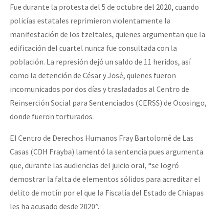
Fue durante la protesta del 5 de octubre del 2020, cuando
Fotorreportaje
policías estatales reprimieron violentamente la
Video
manifestación de los tzeltales, quienes argumentan que la
edificación del cuartel nunca fue consultada con la
Otras secciones
población. La represión dejó un saldo de 11 heridos, así
Semillero Guerra contra la Humanidad. (Las poblaciones y
como la detención de César y José, quienes fueron
la naturaleza bajo asedio)
incomunicados por dos días y trasladados al Centro de
Libros para descargar
Reinserción Social para Sentenciados (CERSS) de Ocosingo,
donde fueron torturados.
Medios Libres
El Centro de Derechos Humanos Fray Bartolomé de Las
COVID-19
Casas (CDH Frayba) lamentó la sentencia pues argumenta
Eventos
que, durante las audiencias del juicio oral, “se logró
Contacto
demostrar la falta de elementos sólidos para acreditar el
delito de motín por el que la Fiscalía del Estado de Chiapas
les ha acusado desde 2020”.