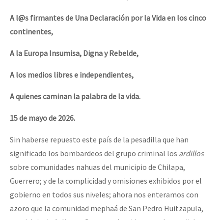
Fotorreportaje
A l@s firmantes de Una Declaración por la Vida en los cinco
Video
continentes,
Otras secciones
A la Europa Insumisa, Digna y Rebelde,
Semillero Guerra contra la Humanidad. (Las poblaciones y
A los medios libres e independientes,
la naturaleza bajo asedio)
A quienes caminan la palabra de la vida.
Libros para descargar
15 de mayo de 2026.
Medios Libres
COVID-19
Sin haberse repuesto este país de la pesadilla que han
significado los bombardeos del grupo criminal los
ardillos
Eventos
sobre comunidades nahuas del municipio de Chilapa,
Contacto
Guerrero; y de la complicidad y omisiones exhibidos por el
gobierno en todos sus niveles; ahora nos enteramos con
azoro que la comunidad mephaá de San Pedro Huitzapula,