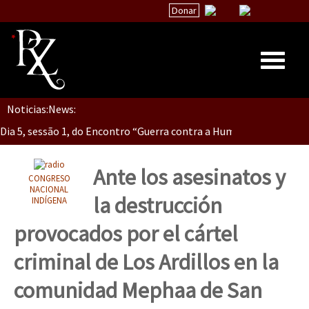
Donar
Dia 5, Sessão 2, Encontro “Guerra contra la Humanidad”
Noticias:
News:
Inicio
Dia 5, sessão 1, do Encontro “Guerra contra a Humanidade”(As pop
Quiénes Somos
La palabra del EZLN
Ante los asesinatos y
CONGRESO
Dia 4 – Encontro “Guerra contra a Humanidade” (As populações e 
Encuentros
NACIONAL
la destrucción
INDÍGENA
TEMAS
provocados por el cártel
Chiapas
Dia 3 do Encontro “Guerra contra a Humanidade”
criminal de Los Ardillos en la
México
comunidad Mephaa de San
Latinoamérica
Dia 2 do Encontro “Guerra contra a Humanidad”