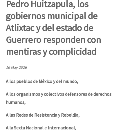
Pedro Huitzapula, los
Mundo
gobiernos municipal de
EZLN
Dia 1: Encontro “Guerra contra a Humanidade”
Atlixtac y del estado de
La Sexta
Guerrero responden con
AutonomÍa y Resistencia
[CDMX – 20 julio] Jornadas globales por la libertad de Jesús Pláci
Megaproyectos
mentiras y complicidad
Migración
16 May 2026
Presos
“Sonhando a Terra do Bem Virá” se publica no Estado Espanhol
A los pueblos de México y del mundo,
Mujeres
Niñxs
A los organismos y colectivos defensores de derechos
Se o México sabe, que o mundo saiba! Nossas lutas pela memória, a
humanos,
ETIQUETAS
A las Redes de Resistencia y Rebeldía,
MULTIMEDIA
[25 abr – CDMX] Tokín por el CNI: 30 años de Resistencia y Rebeldí
Audio
A la Sexta Nacional e Internacional,