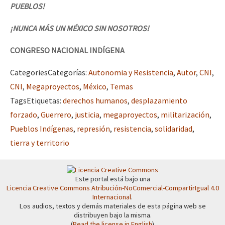
PUEBLOS!
¡NUNCA M
Á
S UN M
É
XICO SIN NOSOTROS!
CONGRESO NACIONAL INDÍGENA
Categories
Categorías
:
Autonomia y Resistencia
,
Autor
,
CNI
,
CNI
,
Megaproyectos
,
México
,
Temas
Tags
Etiquetas
:
derechos humanos
,
desplazamiento
forzado
,
Guerrero
,
justicia
,
megaproyectos
,
militarización
,
Pueblos Indígenas
,
represión
,
resistencia
,
solidaridad
,
tierra y territorio
Este portal está bajo una
Licencia Creative Commons Atribución-NoComercial-CompartirIgual 4.0
Internacional
.
Los audios, textos y demás materiales de esta página web se
distribuyen bajo la misma.
(
Read the license in English
)