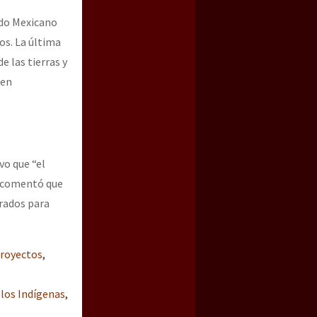
ado Mexicano
os. La última
e las tierras y
men
vo que “el
, comentó que
trados para
royectos
,
los Indígenas
,