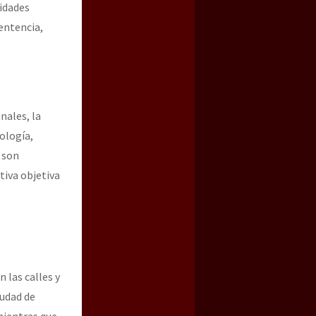
ridades
entencia,
nales, la
ología,
 son
tiva objetiva
 las calles y
iudad de