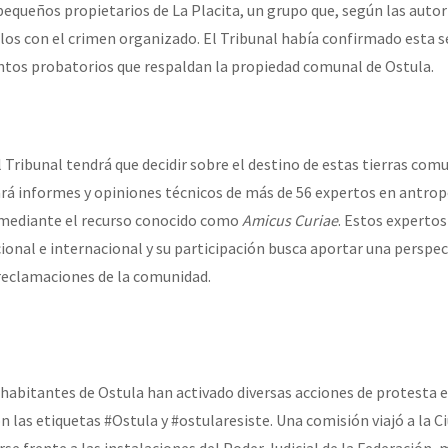
 pequeños propietarios de La Placita, un grupo que, según las auto
los con el crimen organizado. El Tribunal había confirmado esta s
or el CNI: 30 años de Resistencia y Rebeldía
tos probatorios que respaldan la propiedad comunal de Ostula.
l Tribunal tendrá que decidir sobre el destino de estas tierras comu
rá informes y opiniones técnicos de más de 56 expertos en antrop
a mediante el recurso conocido como
Amicus Curiae
. Estos expertos
ional e internacional y su participación busca aportar una perspec
s reclamaciones de la comunidad.
abitantes de Ostula han activado diversas acciones de protesta en
on las etiquetas #Ostula y #ostularesiste. Una comisión viajó a la C