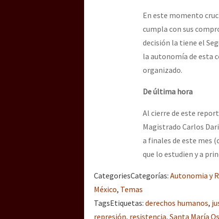
En este momento crucia
cumpla con sus comprom
decisión la tiene el Se
la autonomía de esta c
organizado.
De última hora
Al cierre de este repor
Magistrado Carlos Dari
a finales de este mes 
que lo estudien y a pri
Categories
Categorías
:
Autonomia y R
México
,
Temas
Tags
Etiquetas
:
derechos humanos
,
ju
represión
,
resistencia
,
Santa María O