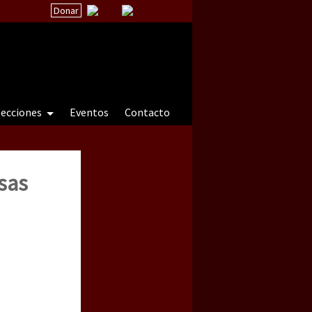
Donar
secciones
Eventos
Contacto
sas
 a natureza sob cerco)