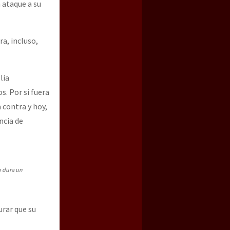
 ataque a su
a, incluso,
lia
s. Por si fuera
 contra y hoy,
ncia de
o dura un
rar que su