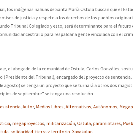
l, los indígenas nahuas de Santa María Ostula buscan que el Est
isos de justicia y respeto a los derechos de los pueblos originari
gundo Tribunal Colegiado y esto, será determinante para el futuro d
omunidad ancestral o para respaldar a gente vinculada con el cri
taje, el abogado de la comunidad de Ostula, Carlos Gonzáles, sostu
o (Presidente del Tribunal), encargado del proyecto de sentencia
(de agosto) se tenga un proyecto que se turnará a otros dos magis
ncipios de septiembre” se tenga una resolución.
esistencia
,
Autor
,
Medios Libres, Alternativos, Autónomos
,
Megap
sticia
,
megaproyectos
,
militarización
,
Ostula
,
paramilitares
,
Pueb
stula
,
solidaridad
,
tierra y territorio
,
Xayakalan