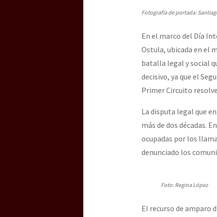
Dia 3 do Encontro “Gu
Fotografía de portada: Santiag
En el marco del Día In
Dia 2 do Encontro “Gu
Ostula, ubicada en el m
batalla legal y social
decisivo, ya que el Se
Dia 1: Encontro “Guer
Primer Circuito resolv
La disputa legal que en
[CDMX – 20 julio] Jorna
más de dos décadas. En
ocupadas por los llama
denunciado los comuni
“Sonhando a Terra do 
Foto: Regina López
Se o México sabe, que 
El recurso de amparo di