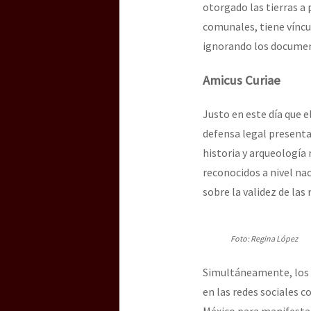
otorgado las tierras a
comunales, tiene víncu
[25 abr – CDMX] Tokín p
ignorando los documen
Amicus Curiae
Justo en este día que e
defensa legal presenta
historia y arqueologí
reconocidos a nivel nac
sobre la validez de la
Foto: Regina López
Simultáneamente, los h
en las redes sociales c