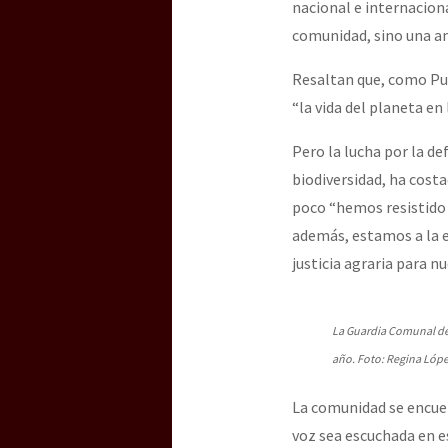
nacional e internaciona
comunidad, sino una a
Resaltan que, como Pue
“la vida del planeta en 
Pero la lucha por la de
biodiversidad, ha cost
poco “hemos resistido 
además, estamos a la e
justicia agraria para 
La Guardia Comunal de O
año. Foto: Regina Lópe
La comunidad se encuen
voz sea escuchada en es