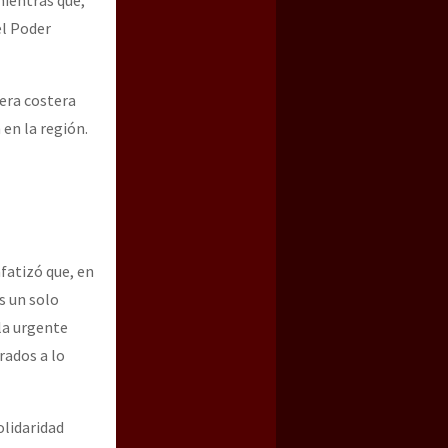
mientras que,
el Poder
tera costera
en la región.
fatizó que, en
s un solo
 la urgente
rados a lo
olidaridad