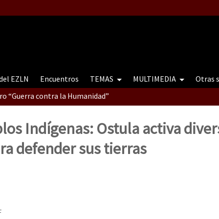
 del EZLN
Encuentros
TEMAS
MULTIMEDIA
Otras 
tro “Guerra contra la Humanidad”
los Indígenas: Ostula activa diver
contro “Guerra contra a Humanidade”(As populações e a natureza e
ra defender sus tierras
ra contra a Humanidade” (As populações e a natureza sob cerco)
F