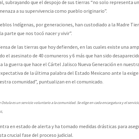
l, subrayando que el despojo de sus tierras “no solo representa un
menaza a su supervivencia como pueblo originario”.
blos Indígenas, por generaciones, han custodiado a la Madre Tierr
la parte que nos tocó nacer y vivir”.
fensa de las tierras que hoy defienden, en las cuales existe una amp
ado el asesinato de 40 comuneros y 6 más que han sido desaparecido
a la guerra que hace el Cártel Jalisco Nueva Generación en nuestra
xpectativa de la última palabra del Estado Mexicano ante la exige
nuestra comunidad”, puntualizan en el comunicado.
stula es un servicio voluntario a la comunidad. Se elige en cada encargatura y el servici
z,
tra en estado de alerta y ha tomado medidas drásticas para asegu
ta crucial fase del proceso judicial.