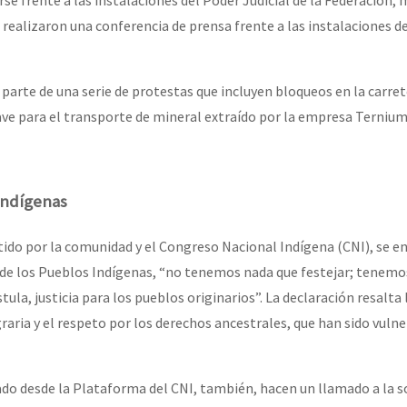
e frente a las instalaciones del Poder Judicial de la Federación, 
 realizaron una conferencia de prensa frente a las instalaciones d
parte de una serie de protestas que incluyen bloqueos en la carre
ave para el transporte de mineral extraído por la empresa Ternium 
 indígenas
do por la comunidad y el Congreso Nacional Indígena (CNI), se en
 de los Pueblos Indígenas, “no tenemos nada que festejar; tenemo
stula, justicia para los pueblos originarios”. La declaración resalta
graria y el respeto por los derechos ancestrales, que han sido vulne
do desde la Plataforma del CNI, también, hacen un llamado a la s