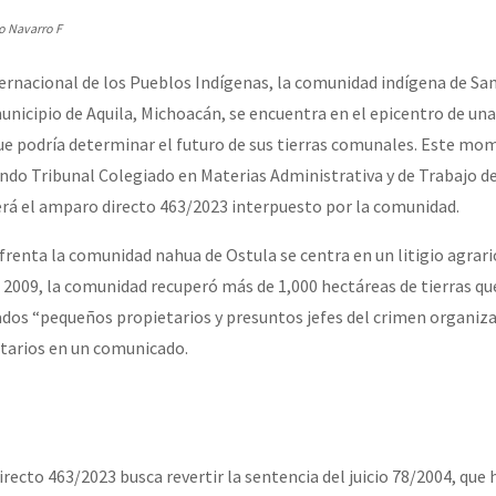
erra contra a Humanidade”
o Navarro F
ternacional de los Pueblos Indígenas, la comunidad indígena de Sa
erra contra a Humanidad”
unicipio de Aquila, Michoacán, se encuentra en el epicentro de una
 que podría determinar el futuro de sus tierras comunales. Este mo
gundo Tribunal Colegiado en Materias Administrativa y de Trabajo 
ra contra a Humanidade”
erá el amparo directo 463/2023 interpuesto por la comunidad.
frenta la comunidad nahua de Ostula se centra en un litigio agrari
das globales por la libertad de Jesús Plácido Galindo y el alto a l
 2009, la comunidad recuperó más de 1,000 hectáreas de tierras qu
dos “pequeños propietarios y presuntos jefes del crimen organizad
tarios en un comunicado.
Bem Virá” se publica no Estado Espanhol
o mundo saiba! Nossas lutas pela memória, a justiça e a dignidade
recto 463/2023 busca revertir la sentencia del juicio 78/2004, que 