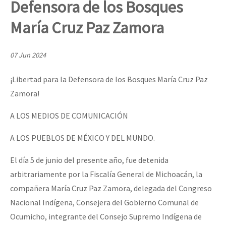
Defensora de los Bosques
Mundo
María Cruz Paz Zamora
EZLN
Dia 2 do Encontro “Guerra contra a Humanidad”
La Sexta
07 Jun 2024
AutonomÍa y Resistencia
¡Libertad para la Defensora de los Bosques María Cruz Paz
Dia 1: Encontro “Guerra contra a Humanidade”
Megaproyectos
Zamora!
Migración
A LOS MEDIOS DE COMUNICACIÓN
Presos
[CDMX – 20 julio] Jornadas globales por la libertad de Jesús Pláci
A LOS PUEBLOS DE MÉXICO Y DEL MUNDO.
Mujeres
El día 5 de junio del presente año, fue detenida
Niñxs
“Sonhando a Terra do Bem Virá” se publica no Estado Espanhol
arbitrariamente por la Fiscalía General de Michoacán, la
ETIQUETAS
compañera María Cruz Paz Zamora, delegada del Congreso
MULTIMEDIA
Nacional Indígena, Consejera del Gobierno Comunal de
Se o México sabe, que o mundo saiba! Nossas lutas pela memória, a
Ocumicho, integrante del Consejo Supremo Indígena de
Audio