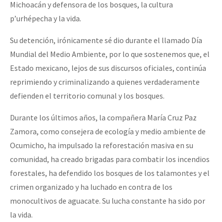
Michoacán y defensora de los bosques, la cultura
Fotorreportaje
p’urhépecha y la vida.
[25 abr – CDMX] Tokín por el CNI: 30 años de Resistencia y Rebeldí
Video
Su detención, irónicamente sé dio durante el llamado Día
Otras secciones
Mundial del Medio Ambiente, por lo que sostenemos que, el
Semillero Guerra contra la Humanidad. (Las poblaciones y
Estado mexicano, lejos de sus discursos oficiales, continúa
reprimiendo y criminalizando a quienes verdaderamente
la naturaleza bajo asedio)
defienden el territorio comunal y los bosques.
Libros para descargar
Durante los últimos años, la compañera María Cruz Paz
Medios Libres
Zamora, como consejera de ecología y medio ambiente de
COVID-19
Ocumicho, ha impulsado la reforestación masiva en su
comunidad, ha creado brigadas para combatir los incendios
Eventos
forestales, ha defendido los bosques de los talamontes y el
Contacto
crimen organizado y ha luchado en contra de los
monocultivos de aguacate. Su lucha constante ha sido por
la vida.