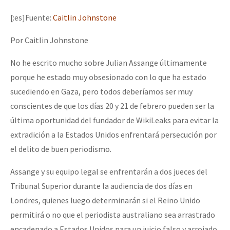
Mundo
[:es]Fuente:
Caitlin Johnstone
EZLN
Por Caitlin Johnstone
Dia 1: Encontro “Guerra contra a Humanidade”
La Sexta
No he escrito mucho sobre Julian Assange últimamente
AutonomÍa y Resistencia
porque he estado muy obsesionado con lo que ha estado
[CDMX – 20 julio] Jornadas globales por la libertad de Jesús Pláci
Megaproyectos
sucediendo en Gaza, pero todos deberíamos ser muy
Migración
conscientes de que los días 20 y 21 de febrero pueden ser la
última oportunidad del fundador de WikiLeaks para evitar la
Presos
“Sonhando a Terra do Bem Virá” se publica no Estado Espanhol
extradición a la Estados Unidos enfrentará persecución por
Mujeres
el delito de buen periodismo.
Niñxs
Assange y su equipo legal se enfrentarán a dos jueces del
Se o México sabe, que o mundo saiba! Nossas lutas pela memória, a
ETIQUETAS
Tribunal Superior durante la audiencia de dos días en
Londres, quienes luego determinarán si el Reino Unido
MULTIMEDIA
permitirá o no que el periodista australiano sea arrastrado
[25 abr – CDMX] Tokín por el CNI: 30 años de Resistencia y Rebeldí
Audio
encadenado a Estados Unidos para un juicio falso y arrojado