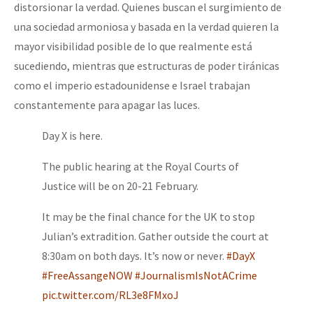
distorsionar la verdad. Quienes buscan el surgimiento de
una sociedad armoniosa y basada en la verdad quieren la
mayor visibilidad posible de lo que realmente está
sucediendo, mientras que estructuras de poder tiránicas
como el imperio estadounidense e Israel trabajan
constantemente para apagar las luces.
Day X is here.
The public hearing at the Royal Courts of
Justice will be on 20-21 February.
It may be the final chance for the UK to stop
Julian’s extradition. Gather outside the court at
8:30am on both days. It’s now or never.
#DayX
#FreeAssangeNOW
#JournalismIsNotACrime
pic.twitter.com/RL3e8FMxoJ