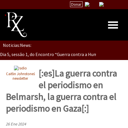
Donar
Dia 5, Sessão 2, Encontro “Guerra contra la Humanidad”
Noticias:
News:
Inicio
Dia 5, sessão 1, do Encontro “Guerra contra a Humanidade”(As pop
Quiénes Somos
La palabra del EZLN
[:es]La guerra contra
Caitlin Johnstoneś
Dia 4 – Encontro “Guerra contra a Humanidade” (As populações e 
Encuentros
newsletter
el periodismo en
TEMAS
Belmarsh, la guerra contra el
Chiapas
Dia 3 do Encontro “Guerra contra a Humanidade”
periodismo en Gaza[:]
México
Latinoamérica
26 Ene 2024
Dia 2 do Encontro “Guerra contra a Humanidad”