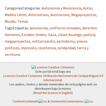
Categories
Categorías
:
Autonomia y Resistencia
,
Autor
,
Medios Libres, Alternativos, Autónomos
,
Megaproyectos
,
Mundo
,
Temas
Tags
Etiquetas
:
autonomía
,
conflictos armados
,
derechos
humanos
,
Estados Unidos
,
Gaza
,
Julian Assange
,
justicia
,
megaproyectos
,
militarización
,
periodismo
,
presos
políticos
,
represión
,
resistencia
,
solidaridad
,
tierra y
territorio
Este portal está bajo una
Licencia Creative Commons Atribución-NoComercial-CompartirIgual 4.0
Internacional
.
Los audios, textos y demás materiales de esta página web se
distribuyen bajo la misma.
(
Read the license in English
)
Content
Contenido
&
Comments
Comentarios
.