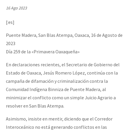
Mundo
16 Ago 2023
EZLN
[:es]
Dia 1: Encontro “Guerra contra a Humanidade”
La Sexta
Puente Madera, San Blas Atempa, Oaxaca, 16 de Agosto de
AutonomÍa y Resistencia
2023
[CDMX – 20 julio] Jornadas globales por la libertad de Jesús Pláci
Megaproyectos
Día 259 de la «Primavera Oaxaqueña»
Migración
En declaraciones recientes, el Secretario de Gobierno del
Presos
Estado de Oaxaca, Jesús Romero López, continúa con la
“Sonhando a Terra do Bem Virá” se publica no Estado Espanhol
campaña de difamación y criminalización contra la
Mujeres
Comunidad Indígena Binniza de Puente Madera, al
Niñxs
minimizar el conflicto como un simple Juicio Agrario a
Se o México sabe, que o mundo saiba! Nossas lutas pela memória, a
ETIQUETAS
resolver en San Blas Atempa.
MULTIMEDIA
Asimismo, insiste en mentir, diciendo que el Corredor
[25 abr – CDMX] Tokín por el CNI: 30 años de Resistencia y Rebeldí
Interoceánico no está generando conflictos en las
Audio