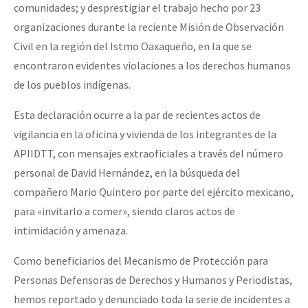
comunidades; y desprestigiar el trabajo hecho por 23
Fotorreportaje
organizaciones durante la reciente Misión de Observación
Video
Civil en la región del Istmo Oaxaqueño, en la que se
encontraron evidentes violaciones a los derechos humanos
Otras secciones
de los pueblos indígenas.
Semillero Guerra contra la Humanidad. (Las poblaciones y
Esta declaración ocurre a la par de recientes actos de
la naturaleza bajo asedio)
vigilancia en la oficina y vivienda de los integrantes de la
Libros para descargar
APIIDTT, con mensajes extraoficiales a través del número
Medios Libres
personal de David Hernández, en la búsqueda del
compañero Mario Quintero por parte del ejército mexicano,
COVID-19
para «invitarlo a comer», siendo claros actos de
Eventos
intimidación y amenaza.
Contacto
Como beneficiarios del Mecanismo de Protección para
Personas Defensoras de Derechos y Humanos y Periodistas,
hemos reportado y denunciado toda la serie de incidentes a