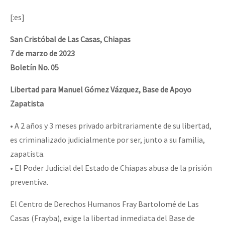
Mundo
[:es]
EZLN
San Cristóbal de Las Casas, Chiapas
Dia 2 do Encontro “Guerra contra a Humanidad”
La Sexta
7 de marzo de 2023
AutonomÍa y Resistencia
Boletín No. 05
Dia 1: Encontro “Guerra contra a Humanidade”
Megaproyectos
Libertad para Manuel Gómez Vázquez, Base de Apoyo
Migración
Zapatista
Presos
• A 2 años y 3 meses privado arbitrariamente de su libertad,
[CDMX – 20 julio] Jornadas globales por la libertad de Jesús Pláci
es criminalizado judicialmente por ser, junto a su familia,
Mujeres
zapatista.
Niñxs
• El Poder Judicial del Estado de Chiapas abusa de la prisión
“Sonhando a Terra do Bem Virá” se publica no Estado Espanhol
ETIQUETAS
preventiva.
MULTIMEDIA
El Centro de Derechos Humanos Fray Bartolomé de Las
Se o México sabe, que o mundo saiba! Nossas lutas pela memória, a
Audio
Casas (Frayba), exige la libertad inmediata del Base de