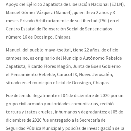
Apoyo del Ejército Zapatista de Liberación Nacional (EZLN),
Fotorreportaje
Manuel Gómez Vázquez (Manuel), quien lleva 2 años y 3
[25 abr – CDMX] Tokín por el CNI: 30 años de Resistencia y Rebeldí
Video
meses Privado Arbitrariamente de su Libertad (PAL) en el
Centro Estatal de Reinserción Social de Sentenciados
Otras secciones
número 16 de Ocosingo, Chiapas.
Semillero Guerra contra la Humanidad. (Las poblaciones y
la naturaleza bajo asedio)
Manuel, del pueblo maya-tseltal, tiene 22 años, de oficio
campesino, es originario del Municipio Autónomo Rebelde
Libros para descargar
Zapatista, Ricardo Flores Magón, Junta de Buen Gobierno
Medios Libres
el Pensamiento Rebelde, Caracol IX, Nuevo Jerusalén,
situado en el municipio oficial de Ocosingo, Chiapas.
COVID-19
Eventos
Fue detenido ilegalmente el 04 de diciembre de 2020 por un
grupo civil armado y autoridades comunitarias, recibió
Contacto
tortura y tratos crueles, inhumanos y degradantes; el 05 de
diciembre de 2020 fue entregado a la Secretaría de
Seguridad Pública Municipal y policías de investigación de la