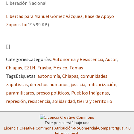
Liberación Nacional.
Libertad para Manuel Gómez Vázquez, Base de Apoyo
Zapatista
(195.99 KB)
[:]
Categories
Categorías
:
Autonomia y Resistencia
,
Autor
,
Chiapas
,
EZLN
,
Frayba
,
México
,
Temas
Tags
Etiquetas
:
autonomía
,
Chiapas
,
comunidades
zapatistas
,
derechos humanos
,
justicia
,
militarización
,
paramilitares
,
presos políticos
,
Pueblos Indígenas
,
represión
,
resistencia
,
solidaridad
,
tierra y territorio
Este portal está bajo una
Licencia Creative Commons Atribución-NoComercial-CompartirIgual 4.0
Internacional
.