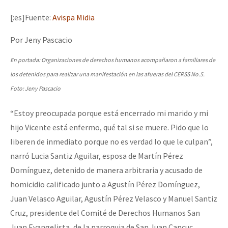
Mundo
[:es]Fuente:
Avispa Midia
EZLN
Por Jeny Pascacio
Dia 1: Encontro “Guerra contra a Humanidade”
La Sexta
En portada: Organizaciones de derechos humanos acompañaron a familiares de
AutonomÍa y Resistencia
los detenidos para realizar una manifestación en las afueras del CERSS No.5.
[CDMX – 20 julio] Jornadas globales por la libertad de Jesús Pláci
Megaproyectos
Foto: Jeny Pascacio
Migración
“Estoy preocupada porque está encerrado mi marido y mi
Presos
hijo Vicente está enfermo, qué tal si se muere. Pido que lo
“Sonhando a Terra do Bem Virá” se publica no Estado Espanhol
liberen de inmediato porque no es verdad lo que le culpan”,
Mujeres
narró Lucia Santiz Aguilar, esposa de Martín Pérez
Niñxs
Domínguez, detenido de manera arbitraria y acusado de
Se o México sabe, que o mundo saiba! Nossas lutas pela memória, a
ETIQUETAS
homicidio calificado junto a Agustín Pérez Domínguez,
Juan Velasco Aguilar, Agustín Pérez Velasco y Manuel Santiz
MULTIMEDIA
Cruz, presidente del Comité de Derechos Humanos San
[25 abr – CDMX] Tokín por el CNI: 30 años de Resistencia y Rebeldí
Audio
Juan Evangelista, de la parroquia de San Juan Cancuc,