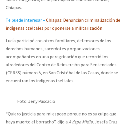
Fotorreportaje
Chiapas.
Video
Te puede interesar –
Chiapas: Denuncian criminalización de
indígenas tzeltales por oponerse a militarización
Otras secciones
Semillero Guerra contra la Humanidad. (Las poblaciones y
Lucía participó con otros familiares, defensores de los
la naturaleza bajo asedio)
derechos humanos, sacerdotes y organizaciones
acompañantes en una peregrinación que recorrió los
Libros para descargar
alrededores del Centro de Reinserción para Sentenciados
Medios Libres
(CERSS) número 5, en San Cristóbal de las Casas, donde se
encuentran los indígenas tseltales.
COVID-19
Eventos
Foto: Jeny Pascacio
Contacto
“Quiero justicia para mi esposo porque no es su culpa que
haya muerto el borracho”, dijo a
Avispa Midia
, Josefa Cruz