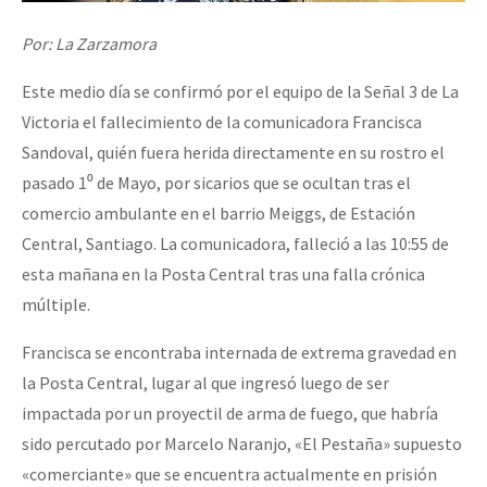
Fotorreportaje
Por: La Zarzamora
Video
Este medio día se confirmó por el equipo de la Señal 3 de La
Otras secciones
Victoria el fallecimiento de la comunicadora Francisca
Semillero Guerra contra la Humanidad. (Las poblaciones y
Sandoval, quién fuera herida directamente en su rostro el
pasado 1⁰ de Mayo, por sicarios que se ocultan tras el
la naturaleza bajo asedio)
comercio ambulante en el barrio Meiggs, de Estación
Libros para descargar
Central, Santiago. La comunicadora, falleció a las 10:55 de
Medios Libres
esta mañana en la Posta Central tras una falla crónica
múltiple.
COVID-19
Eventos
Francisca se encontraba internada de extrema gravedad en
la Posta Central, lugar al que ingresó luego de ser
Contacto
impactada por un proyectil de arma de fuego, que habría
sido percutado por Marcelo Naranjo, «El Pestaña» supuesto
«comerciante» que se encuentra actualmente en prisión