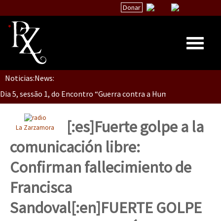
Donar
Dia 5, Sessão 2, Encontro “Guerra contra la Humanidad”
Noticias:
News:
Inicio
Dia 5, sessão 1, do Encontro “Guerra contra a Humanidade”(As pop
Quiénes Somos
La palabra del EZLN
[:es]Fuerte golpe a la
La Zarzamora
Dia 4 – Encontro “Guerra contra a Humanidade” (As populações e 
Encuentros
comunicación libre:
TEMAS
Confirman fallecimiento de
Chiapas
Dia 3 do Encontro “Guerra contra a Humanidade”
Francisca
México
Sandoval[:en]FUERTE GOLPE
Latinoamérica
Dia 2 do Encontro “Guerra contra a Humanidad”