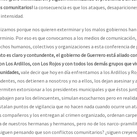
os comunitarios!
la consecuencia es que los ataques, desaparicion
intensidad.
izamos porque nos quieren exterminar y los malos gobiernos han
rminio. Por eso es que convocamos a los medios de comunicación, 
chos humanos, colectivos y organizaciones a esta conferencia de 
o es claro y contundente, el gobierno de Guerrero está aliado co
on Los Ardillos, con Los Rojos y con todos los demás grupos que vi
munidades,
vale decir que hoy en día enfrentamos a los Ardillos y Ro
entes, nos detienen a nosotros y no a ellos, los dejan asesinar y 
ermiten extorsionar a los presidentes municipales y que éstos junt
rabajen para los delincuentes, simulan escucharnos pero en realid
talan puntos de vigilancia que no hacen nada cuando ocurre un at
s compañeros y los entregan al crimen organizado, ordenan carpe
a de nuestros hermanas y hermanos, pero no de los narco-pramilit
siguen pensando que son conflictos comunitarios? ¿siguen creyen