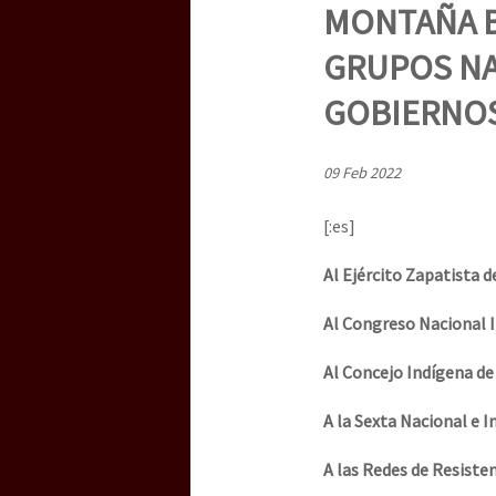
Dia 3 do Encontro “Gu
MONTAÑA B
GRUPOS NA
Dia 2 do Encontro “Gu
GOBIERNOS
09 Feb 2022
Dia 1: Encontro “Guer
[:es]
Al Ej
é
rcito Zapatista d
[CDMX – 20 julio] Jorna
Al Congreso Nacional I
Al Concejo Indígena d
“Sonhando a Terra do 
A la Sexta Nacional e 
A las Redes de Resisten
Se o México sabe, que 