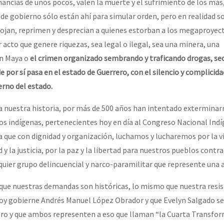
nancias de unos pocos, valen la muerte y el sufrimiento de los má
s de gobierno sólo están ahí para simular orden, pero en realidad s
pojan, reprimen y desprecian a quienes estorban a los megaproyec
r acto que genere riquezas, sea legal o ilegal, sea una minera, una
en Maya o
el crimen organizado sembrando y traficando drogas, se
por sí pasa en el estado de Guerrero, con el silencio y complicida
rno del estado.
ca nuestra historia, por más de 500 años han intentado exterminar
 indígenas, pertenecientes hoy en día al Congreso Nacional Indí
a que con dignidad y organización, luchamos y lucharemos por la vi
d y la justicia, por la paz y la libertad para nuestros pueblos contr
quier grupo delincuencial y narco-paramilitar que represente una
que nuestras demandas son históricas, lo mismo que nuestra resis
hoy gobierne Andrés Manuel López Obrador y que Evelyn Salgado se
ro y que ambos representen a eso que llaman “la Cuarta Transfor