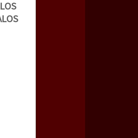
 LOS
ALOS
a guerra contra el CIPOG-EZ