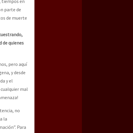
s, tiempos en
on parte de
tos de muerte
cuestrando,
d de quienes
nos, pero aquí
gena, y desde
da y el
a cualquier mal
 amenaza!
tencia, no
a la
mación”. Para