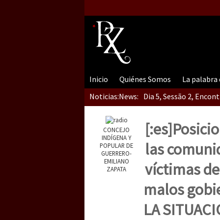
Inicio
Quiénes Somos
La palabra
Noticias:
News:
Dia 5, Sessão 2, Encon
[:es]Posici
CONCEJO
Dia 5, sessão 1, do En
INDÍGENA Y
las comuni
POPULAR DE
GUERRERO-
EMILIANO
víctimas de
ZAPATA
Dia 4 – Encontro “Guer
malos gobi
LA SITUAC