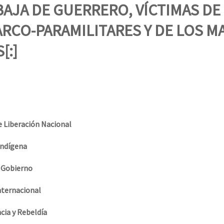
erra contra a Humanidade”
AJA DE GUERRERO, VÍCTIMAS DE
RCO-PARAMILITARES Y DE LOS M
erra contra a Humanidad”
[:]
ra contra a Humanidade”
e Liberación Nacional
das globales por la libertad de Jesús Plácido Galindo y el alto a l
ndí
gena
e Gobierno
Bem Virá” se publica no Estado Espanhol
Internacional
cia y Rebeldía
o mundo saiba! Nossas lutas pela memória, a justiça e a dignidade