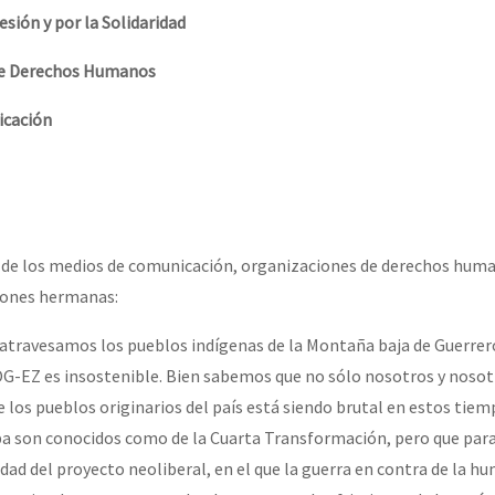
esión y por la Solidaridad
or el CNI: 30 años de Resistencia y Rebeldía
de Derechos Humanos
icación
e los medios de comunicación, organizaciones de derechos hum
ciones hermanas:
e atravesamos los pueblos indígenas de la Montaña baja de Guerrer
G-EZ es insostenible. Bien sabemos que no sólo nosotros y nosotr
 los pueblos originarios del país está siendo brutal en estos tiem
iba son conocidos como de la Cuarta Transformación, pero que par
dad del proyecto neoliberal, en el que la guerra en contra de la h