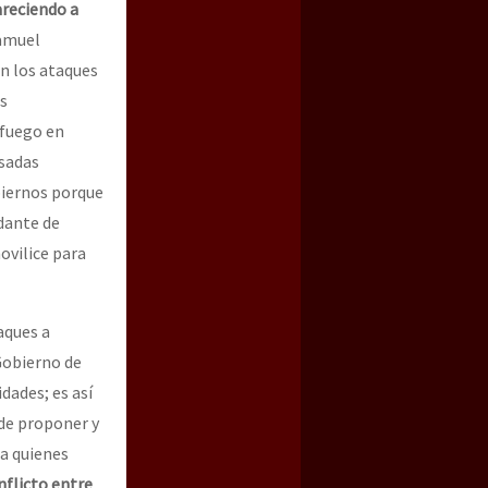
areciendo a
Samuel
n los ataques
as
 fuego en
asadas
biernos porque
dante de
ovilice para
aques a
Gobierno de
dades; es así
 de proponer y
 a quienes
flicto entre