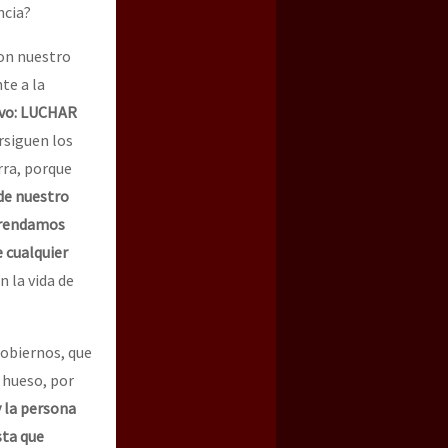
ncia?
on nuestro
te a la
ivo: LUCHAR
rsiguen los
rra, porque
de nuestro
efrendamos
 cualquier
 la vida de
obiernos, que
 hueso, por
 la persona
sta que