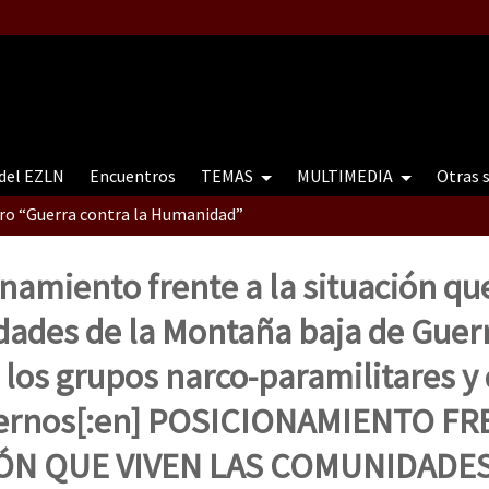
 del EZLN
Encuentros
TEMAS
MULTIMEDIA
Otras 
tro “Guerra contra la Humanidad”
onamiento frente a la situación qu
contro “Guerra contra a Humanidade”(As populações e a natureza e
dades de la Montaña baja de Guer
 los grupos narco-paramilitares y 
ra contra a Humanidade” (As populações e a natureza sob cerco)
ernos[:en] POSICIONAMIENTO FR
IÓN QUE VIVEN LAS COMUNIDADES