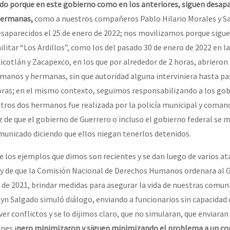
o porque en este gobierno como en los anteriores, siguen desap
hermanas,
como a nuestros compañeros Pablo Hilario Morales y 
aparecidos el 25 de enero de 2022; nos movilizamos porque sigue
litar “Los Ardillos”, como los del pasado 30 de enero de 2022 en l
icotlán y Zacapexco, en los que por alrededor de 2 horas, abrieron
manos y hermanas, sin que autoridad alguna interviniera hasta p
as; en el mismo contexto, seguimos responsabilizando a los go
stros dos hermanos fue realizada por la policía municipal y coman
z de que el gobierno de Guerrero o incluso el gobierno federal se m
municado diciendo que ellos niegan tenerlos detenidos.
 los ejemplos que dimos son recientes y se dan luego de varios at
y de que la Comisión Nacional de Derechos Humanos ordenara al 
 de 2021, brindar medidas para asegurar la vida de nuestras comuni
lyn Salgado simuló diálogo, enviando a funcionarios sin capacidad
r conflictos y se lo dijimos claro, que no simularan, que enviaran
ones
¡pero minimizaron y siguen minimizando el problema a un con