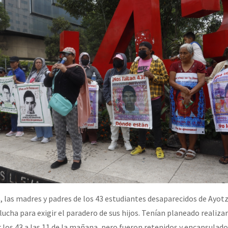
erra contra a Humanidade”
erra contra a Humanidad”
ra contra a Humanidade”
das globales por la libertad de Jesús Plácido Galindo y el alto a l
Bem Virá” se publica no Estado Espanhol
6, las madres y padres de los 43 estudiantes desaparecidos de Ayot
 lucha para exigir el paradero de sus hijos. Tenían planeado realiza
o mundo saiba! Nossas lutas pela memória, a justiça e a dignidade
os 43 a las 11 de la mañana, pero fueron retenidos y encapsulados