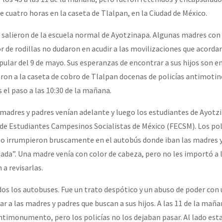
 cuatro horas en la caseta de Tlalpan, en la Ciudad de México.
or el CNI: 30 años de Resistencia y Rebeldía
a salieron de la escuela normal de Ayotzinapa. Algunas madres con
r de rodillas no dudaron en acudir a las movilizaciones que acorda
lar del 9 de mayo. Sus esperanzas de encontrar a sus hijos son e
on a la caseta de cobro de Tlalpan docenas de policías antimotin
 el paso a las 10:30 de la mañana.
 madres y padres venían adelante y luego los estudiantes de Ayotzi
de Estudiantes Campesinos Socialistas de México (FECSM). Los pol
lo irrumpieron bruscamente en el autobús donde iban las madres y
ada”. Una madre venía con color de cabeza, pero no les importó a 
a revisarlas.
odos los autobuses. Fue un trato despótico y un abuso de poder con
r a las madres y padres que buscan a sus hijos. A las 11 de la mañ
ntimonumento, pero los policías no los dejaban pasar. Al lado est