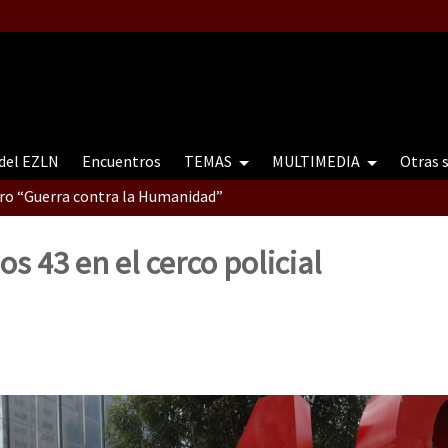
 del EZLN
Encuentros
TEMAS
MULTIMEDIA
Otras 
tro “Guerra contra la Humanidad”
os 43 en el cerco policial
contro “Guerra contra a Humanidade”(As populações e a natureza e
ra contra a Humanidade” (As populações e a natureza sob cerco)