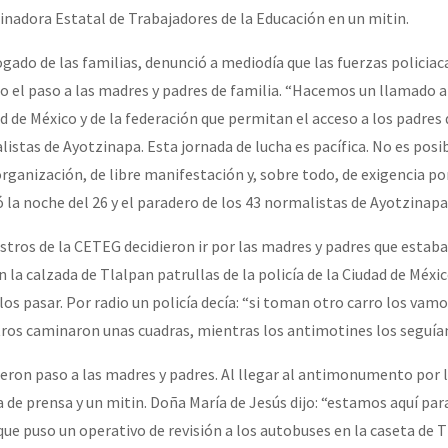
inadora Estatal de Trabajadores de la Educación en un mitin.
bogado de las familias, denunció a mediodía que las fuerzas policia
o el paso a las madres y padres de familia. “Hacemos un llamado a
d de México y de la federación que permitan el acceso a los padres d
stas de Ayotzinapa. Esta jornada de lucha es pacífica. No es posib
rganización, de libre manifestación y, sobre todo, de exigencia po
ó la noche del 26 y el paradero de los 43 normalistas de Ayotzinapa
tros de la CETEG decidieron ir por las madres y padres que estab
en la calzada de Tlalpan patrullas de la policía de la Ciudad de Méx
rlos pasar. Por radio un policía decía: “si toman otro carro los vamo
ros caminaron unas cuadras, mientras los antimotines los seguía
 dieron paso a las madres y padres. Al llegar al antimonumento por l
 de prensa y un mitin. Doña María de Jesús dijo: “estamos aquí par
ue puso un operativo de revisión a los autobuses en la caseta de T