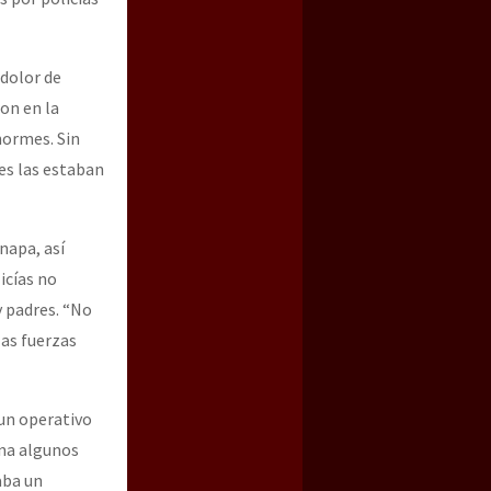
 dolor de
ron en la
normes. Sin
es las estaban
napa, así
icías no
 padres. “No
las fuerzas
 un operativo
ana algunos
aba un