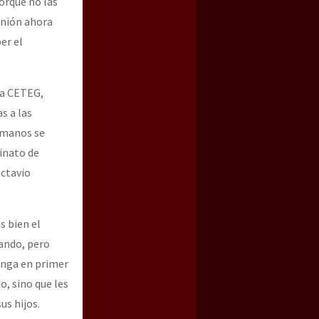
orque no las
unión ahora
er el
la CETEG,
s a las
humanos se
sinato de
Octavio
s bien el
tando, pero
onga en primer
o, sino que les
us hijos.