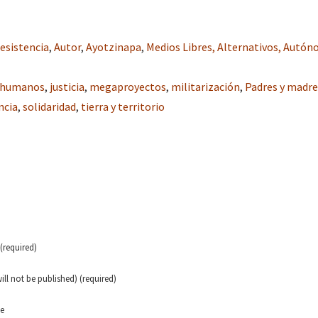
esistencia
,
Autor
,
Ayotzinapa
,
Medios Libres, Alternativos, Autó
 humanos
,
justicia
,
megaproyectos
,
militarización
,
Padres y madre
ncia
,
solidaridad
,
tierra y territorio
required)
will not be published) (required)
te