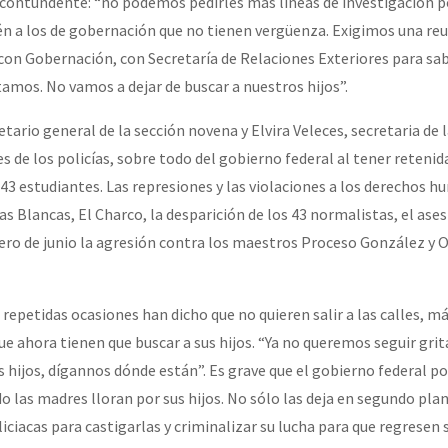
e contundente: “no podemos pedirles más líneas de investigación p
én a los de gobernación que no tienen vergüenza. Exigimos una re
 con Gobernación, con Secretaría de Relaciones Exteriores para sab
mos. No vamos a dejar de buscar a nuestros hijos”.
tario general de la sección novena y Elvira Veleces, secretaria de 
 de los policías, sobre todo del gobierno federal al tener retenida
 43 estudiantes. Las represiones y las violaciones a los derechos 
s Blancas, El Charco, la desparición de los 43 normalistas, el ase
mero de junio la agresión contra los maestros Proceso González y 
repetidas ocasiones han dicho que no quieren salir a las calles, má
ue ahora tienen que buscar a sus hijos. “Ya no queremos seguir gri
 hijos, dígannos dónde están”. Es grave que el gobierno federal p
 las madres lloran por sus hijos. No sólo las deja en segundo plan
ciacas para castigarlas y criminalizar su lucha para que regresen s