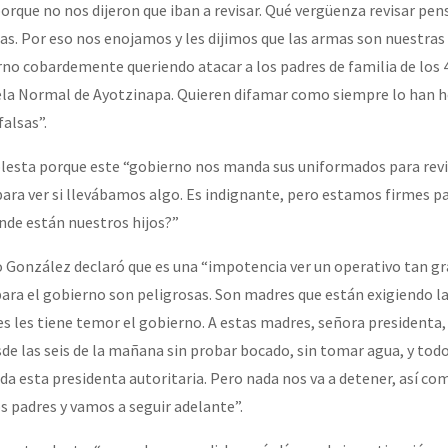
porque no nos dijeron que iban a revisar. Qué vergüenza revisar pe
. Por eso nos enojamos y les dijimos que las armas son nuestras
no cobardemente queriendo atacar a los padres de familia de los 4
uela Normal de Ayotzinapa. Quieren difamar como siempre lo han 
alsas”.
olesta porque este “gobierno nos manda sus uniformados para rev
ara ver si llevábamos algo. Es indignante, pero estamos firmes par
Dónde están nuestros hijos?”
o González declaró que es una “impotencia ver un operativo tan g
ara el gobierno son peligrosas. Son madres que están exigiendo la
es les tiene temor el gobierno. A estas madres, señora presidenta, 
e las seis de la mañana sin probar bocado, sin tomar agua, y tod
a esta presidenta autoritaria. Pero nada nos va a detener, así co
s padres y vamos a seguir adelante”.