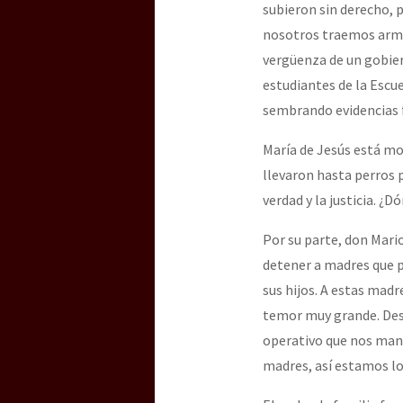
subieron sin derecho, 
nosotros traemos armas
vergüenza de un gobier
estudiantes de la Esc
sembrando evidencias f
María de Jesús está m
llevaron hasta perros p
verdad y la justicia. ¿
Por su parte, don Mari
detener a madres que p
sus hijos. A estas madr
temor muy grande. Desd
operativo que nos mand
madres, así estamos lo