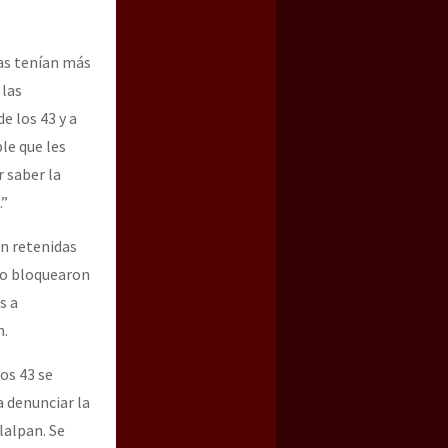
cas tenían más
 las
e los 43 y a
le que les
r saber la
.”
an retenidas
ico bloquearon
s a
n.
os 43 se
a denunciar la
lalpan. Se