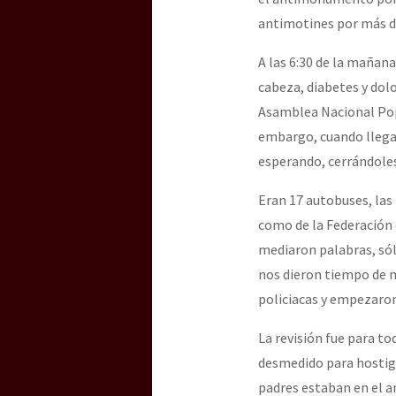
antimotines por más de
[25 abr – CDMX] Tokín p
A las 6:30 de la mañan
cabeza, diabetes y dolo
Asamblea Nacional Popu
embargo, cuando llegar
esperando, cerrándoles
Eran 17 autobuses, las
como de la Federación 
mediaron palabras, só
nos dieron tiempo de n
policiacas y empezaron 
La revisión fue para t
desmedido para hostiga
padres estaban en el a