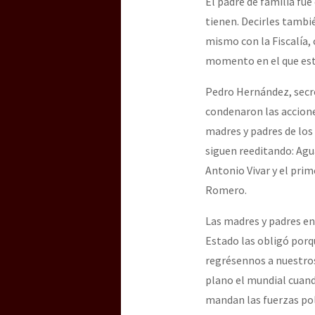
El padre de familia fu
tienen. Decirles tambi
mismo con la Fiscalía,
momento en el que esta
Pedro Hernández, secre
condenaron las acciones
madres y padres de los
siguen reeditando: Agua
Antonio Vivar y el pri
Romero.
Las madres y padres en 
Estado las obligó porq
regrésennos a nuestros
plano el mundial cuando
mandan las fuerzas poli