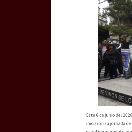
Dia 3 do Encontro “Gu
Dia 2 do Encontro “Gu
Dia 1: Encontro “Guer
[CDMX – 20 julio] Jorna
“Sonhando a Terra do 
Este 8 de junio del 202
iniciaron su jornada de
Se o México sabe, que 
el antimonumento por l