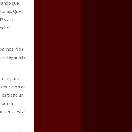
nsando que
 lonas. Qué
3 y a los
hecho,
isarnos. Nos
a llegar a la
rande para
 aparición de
les tiene un
o por un
mo ven a estas