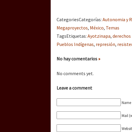
Categories
Categorías
:
Autonomia y R
Megaproyectos
,
México
,
Temas
Tags
Etiquetas
:
Ayotzinapa
,
derechos
Pueblos Indígenas
,
represión
,
resiste
No hay comentarios
»
No comments yet.
Leave a comment
Name (
Mail (
Websi