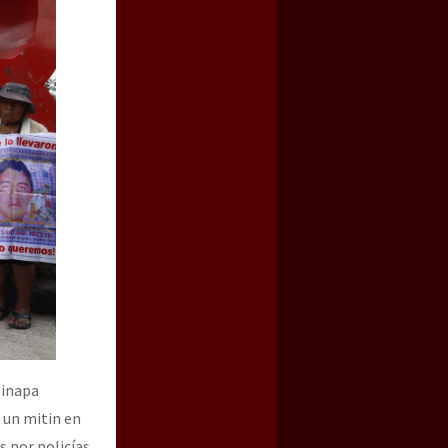
a guerra contra el CIPOG-EZ
zinapa
r un mitin en
 por policías