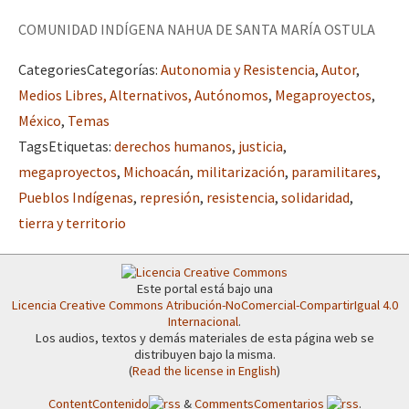
COMUNIDAD INDÍGENA NAHUA DE SANTA MARÍA OSTULA
Categories
Categorías
:
Autonomia y Resistencia
,
Autor
,
Medios Libres, Alternativos, Autónomos
,
Megaproyectos
,
México
,
Temas
Tags
Etiquetas
:
derechos humanos
,
justicia
,
megaproyectos
,
Michoacán
,
militarización
,
paramilitares
,
Pueblos Indígenas
,
represión
,
resistencia
,
solidaridad
,
tierra y territorio
Este portal está bajo una
Licencia Creative Commons Atribución-NoComercial-CompartirIgual 4.0
Internacional
.
Los audios, textos y demás materiales de esta página web se
distribuyen bajo la misma.
(
Read the license in English
)
Content
Contenido
&
Comments
Comentarios
.