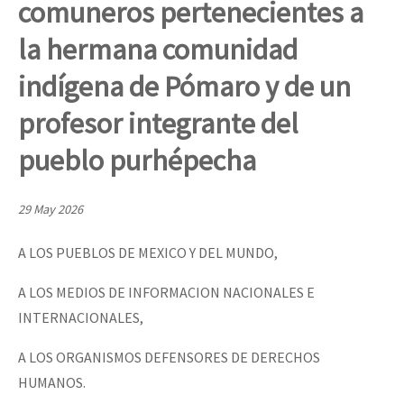
comuneros pertenecientes a
Mundo
la hermana comunidad
EZLN
Dia 1: Encontro “Guerra contra a Humanidade”
indígena de Pómaro y de un
La Sexta
profesor integrante del
AutonomÍa y Resistencia
[CDMX – 20 julio] Jornadas globales por la libertad de Jesús Pláci
Megaproyectos
pueblo purhépecha
Migración
29 May 2026
Presos
“Sonhando a Terra do Bem Virá” se publica no Estado Espanhol
A LOS PUEBLOS DE MEXICO Y DEL MUNDO,
Mujeres
Niñxs
A LOS MEDIOS DE INFORMACION NACIONALES E
Se o México sabe, que o mundo saiba! Nossas lutas pela memória, a
INTERNACIONALES,
ETIQUETAS
A LOS ORGANISMOS DEFENSORES DE DERECHOS
MULTIMEDIA
[25 abr – CDMX] Tokín por el CNI: 30 años de Resistencia y Rebeldí
HUMANOS.
Audio