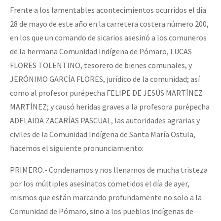
Frente a los lamentables acontecimientos ocurridos el día
Fotorreportaje
28 de mayo de este año en la carretera costera número 200,
Video
en los que un comando de sicarios asesinó a los comuneros
Otras secciones
de la hermana Comunidad Indígena de Pómaro, LUCAS
FLORES TOLENTINO, tesorero de bienes comunales, y
Semillero Guerra contra la Humanidad. (Las poblaciones y
JERÓNIMO GARCÍA FLORES, jurídico de la comunidad; así
la naturaleza bajo asedio)
como al profesor purépecha FELIPE DE JESÚS MARTÍNEZ
Libros para descargar
MARTÍNEZ; y causó heridas graves a la profesora purépecha
ADELAIDA ZACARÍAS PASCUAL, las autoridades agrarias y
Medios Libres
civiles de la Comunidad Indígena de Santa María Ostula,
COVID-19
hacemos el siguiente pronunciamiento:
Eventos
PRIMERO.- Condenamos y nos llenamos de mucha tristeza
Contacto
por los múltiples asesinatos cometidos el día de ayer,
mismos que están marcando profundamente no solo a la
Comunidad de Pómaro, sino a los pueblos indígenas de