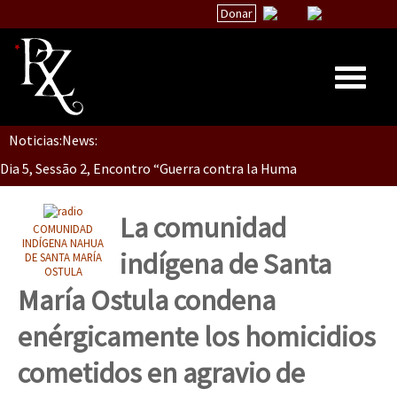
Donar
Dia 5, Sessão 2, Encontro “Guerra contra la Humanidad”
Noticias:
News:
Inicio
Dia 5, sessão 1, do Encontro “Guerra contra a Humanidade”(As pop
Quiénes Somos
La palabra del EZLN
La comunidad
COMUNIDAD
Dia 4 – Encontro “Guerra contra a Humanidade” (As populações e 
Encuentros
INDÍGENA NAHUA
indígena de Santa
DE SANTA MARÍA
OSTULA
TEMAS
María Ostula condena
Chiapas
Dia 3 do Encontro “Guerra contra a Humanidade”
enérgicamente los homicidios
México
cometidos en agravio de
Latinoamérica
Dia 2 do Encontro “Guerra contra a Humanidad”