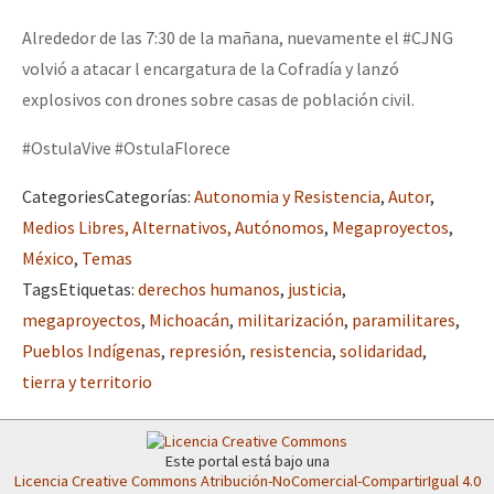
Mundo
Alrededor de las 7:30 de la mañana, nuevamente el #CJNG
EZLN
volvió a atacar l encargatura de la Cofradía y lanzó
Dia 2 do Encontro “Guerra contra a Humanidad”
explosivos con drones sobre casas de población civil.
La Sexta
AutonomÍa y Resistencia
#OstulaVive #OstulaFlorece
Dia 1: Encontro “Guerra contra a Humanidade”
Megaproyectos
Categories
Categorías
:
Autonomia y Resistencia
,
Autor
,
Migración
Medios Libres, Alternativos, Autónomos
,
Megaproyectos
,
México
,
Temas
Presos
[CDMX – 20 julio] Jornadas globales por la libertad de Jesús Pláci
Tags
Etiquetas
:
derechos humanos
,
justicia
,
Mujeres
megaproyectos
,
Michoacán
,
militarización
,
paramilitares
,
Pueblos Indígenas
,
represión
,
resistencia
,
solidaridad
,
Niñxs
“Sonhando a Terra do Bem Virá” se publica no Estado Espanhol
tierra y territorio
ETIQUETAS
MULTIMEDIA
Este portal está bajo una
Se o México sabe, que o mundo saiba! Nossas lutas pela memória, a
Audio
Licencia Creative Commons Atribución-NoComercial-CompartirIgual 4.0