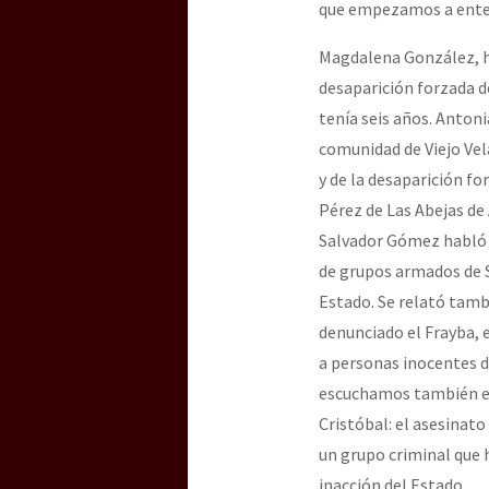
que empezamos a entend
Magdalena González, hi
desaparición forzada de
tenía seis años. Anton
comunidad de Viejo Vel
y de la desaparición fo
Pérez de Las Abejas de A
Salvador Gómez habló 
de grupos armados de S
Estado. Se relató tamb
denunciado el Frayba, e
a personas inocentes d
escuchamos también el 
Cristóbal: el asesinato
un grupo criminal que 
inacción del Estado.