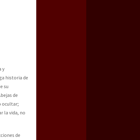
a y
ga historia de
e su
Abejas de
o ocultar;
r la vida, no
cciones de