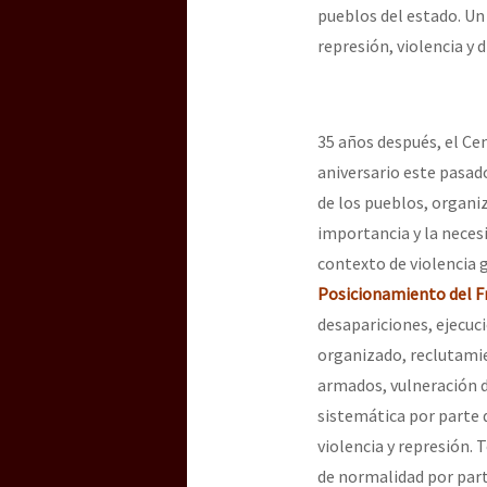
Dia 3 do Encontro “Gu
pueblos del estado. Un 
represión, violencia y 
Dia 2 do Encontro “Gu
35 años después, el C
aniversario este pasad
Dia 1: Encontro “Guer
de los pueblos, organi
importancia y la neces
contexto de violencia 
[CDMX – 20 julio] Jorna
Posicionamiento del F
desapariciones, ejecuci
organizado, reclutamie
“Sonhando a Terra do 
armados, vulneración d
sistemática por parte d
violencia y represión.
Se o México sabe, que 
de normalidad por parte