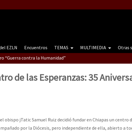
 del EZLN
Encuentros
TEMAS
MULTIMEDIA
Otras 
tro “Guerra contra la Humanidad”
tro de las Esperanzas: 35 Aniversa
contro “Guerra contra a Humanidade”(As populações e a natureza e
ra contra a Humanidade” (As populações e a natureza sob cerco)
 el obispo jTatic Samuel Ruiz decidió fundar en Chiapas un centro 
pañado por la Diócesis, pero independiente de ella, abierto a to