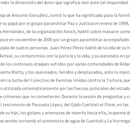
er la dimensión del dolor que significa vivir ante tal impunidad.
ja de Antonio González, contó lo que ha significado para la famili
 su papá por el grupo paramilitar Paz y Justicia en enero de 1999,
ia Hernández, de la organización Xinich, habló sobre masacre come
asco en noviembre de 2000 por un grupo paramilitar acompañado p
rzada de cuatro personas. Juan Pérez Pérez habló de la vida de su 
cteal, su compromiso con la justicia y la vida, y su asesinato en ju
de los continuos ataques sufridos por varias comunidades de Alda
anta Marta, y los asesinados, heridos y desplazados, ante la inacc
ién la lucha del Colectivo de Familias Unidas contra la Tortura, q
s utilizada sistemáticamente por las fuerzas policiales del estado
e crímenes que no cometieron. Durante la sesión de preguntas y 
testimonio de Pascuala López, del Ejido Cuxtitali el Pinar, en las
 de su hijo, los golpes y amenazas de muerte hacia ella, la quema d
ha venido cortando el suministro de agua de Cuxtitali y La Hormiga