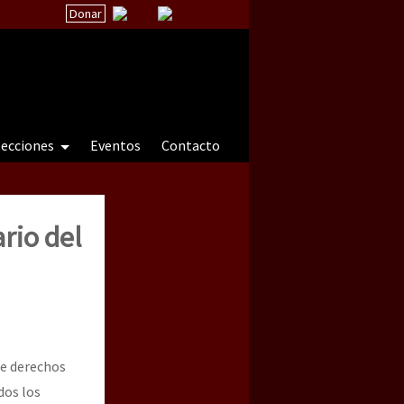
Donar
secciones
Eventos
Contacto
rio del
 a natureza sob cerco)
de derechos
dos los