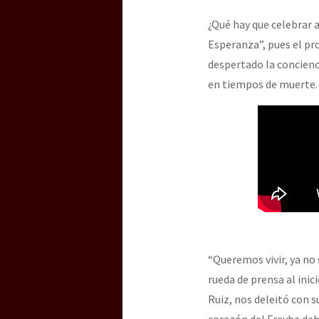
¿Qué hay que celebrar 
Esperanza”, pues el pr
[25 abr – CDMX] Tokín p
despertado la concienci
en tiempos de muerte.
“Queremos vivir, ya no s
rueda de prensa al ini
Ruiz, nos deleitó con s
corazón del Frayba deb