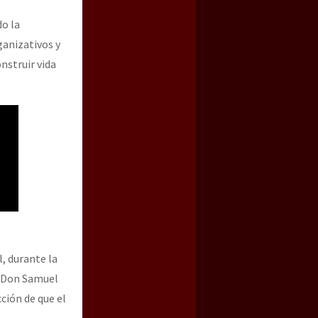
do la
ganizativos y
nstruir vida
l, durante la
de Don Samuel
cción de que el