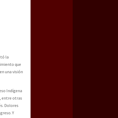
ató la
vimiento que
en una visión
reso Indígena
, entre otras
és. Dolores
ngreso. Y