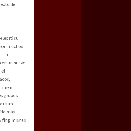
texto de
elebró su
paron muchos
. La
a en un nuevo
 el
a guerra contra el CIPOG-EZ
zados,
 crimen
es grupos
tortura
aído más
 y fingimiento