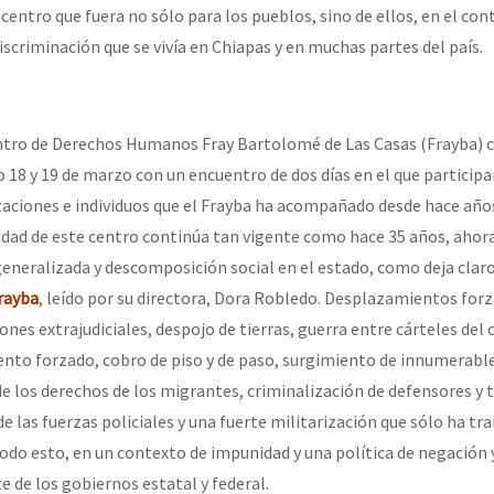
erra contra a Humanidade”
centro que fuera no sólo para los pueblos, sino de ellos, en el con
discriminación que se vivía en Chiapas y en muchas partes del país.
erra contra a Humanidad”
entro de Derechos Humanos Fray Bartolomé de Las Casas (Frayba) c
o 18 y 19 de marzo con un encuentro de dos días en el que partici
ra contra a Humanidade”
zaciones e individuos que el Frayba ha acompañado desde hace años
idad de este centro continúa tan vigente como hace 35 años, ahor
generalizada y descomposición social en el estado, como deja claro
das globales por la libertad de Jesús Plácido Galindo y el alto a l
rayba
, leído por su directora, Dora Robledo. Desplazamientos for
ones extrajudiciales, despojo de tierras, guerra entre cárteles del
nto forzado, cobro de piso y de paso, surgimiento de innumerabl
Bem Virá” se publica no Estado Espanhol
e los derechos de los migrantes, criminalización de defensores y 
e las fuerzas policiales y una fuerte militarización que sólo ha tr
 Todo esto, en un contexto de impunidad y una política de negación
o mundo saiba! Nossas lutas pela memória, a justiça e a dignidade
 de los gobiernos estatal y federal.