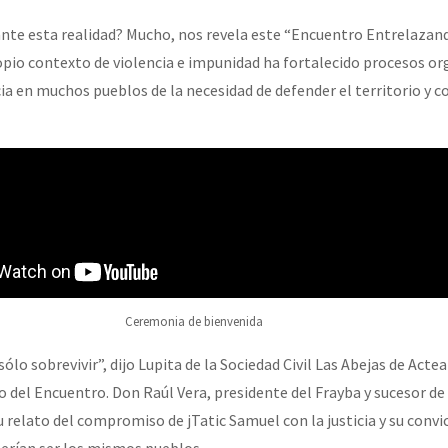
ante esta realidad? Mucho, nos revela este “Encuentro Entrelazan
opio contexto de violencia e impunidad ha fortalecido procesos or
or el CNI: 30 años de Resistencia y Rebeldía
a en muchos pueblos de la necesidad de defender el territorio y co
Ceremonia de bienvenida
ólo sobrevivir”, dijo Lupita de la Sociedad Civil Las Abejas de Actea
cio del Encuentro. Don Raúl Vera, presidente del Frayba y sucesor 
u relato del compromiso de jTatic Samuel con la justicia y su convi
erían ser los mismos pueblos.