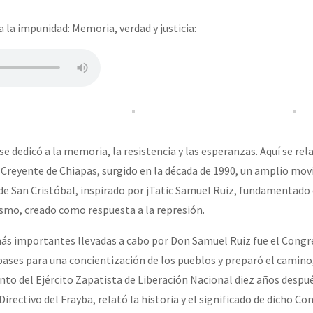
a la impunidad: Memoria, verdad y justicia:
se dedicó a la memoria, la resistencia y las esperanzas. Aquí se rel
 Creyente de Chiapas, surgido en la década de 1990, un amplio mo
 de San Cristóbal, inspirado por jTatic Samuel Ruiz, fundamentado 
nismo, creado como respuesta a la represión.
 más importantes llevadas a cabo por Don Samuel Ruiz fue el Cong
 bases para una concientización de los pueblos y preparó el camino
ento del Ejército Zapatista de Liberación Nacional diez años despu
irectivo del Frayba, relató la historia y el significado de dicho Co