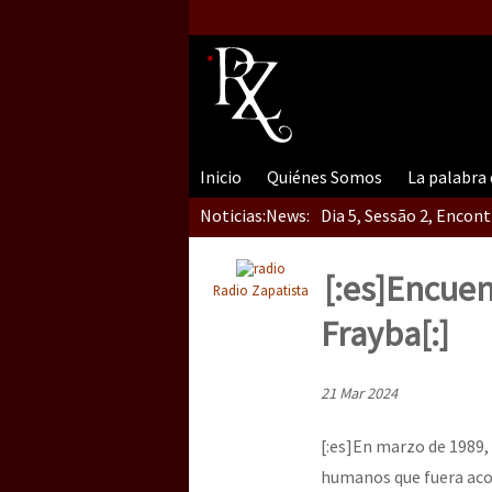
Inicio
Quiénes Somos
La palabra
Noticias:
News:
Dia 5, Sessão 2, Encon
[:es]Encuen
Radio Zapatista
Dia 5, sessão 1, do En
Frayba[:]
21 Mar 2024
Dia 4 – Encontro “Guer
[:es]En marzo de 1989,
humanos que fuera acom