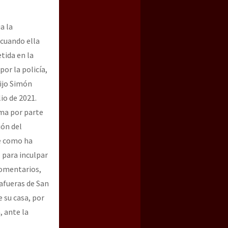
a la
 cuando ella
tida en la
or la policía,
hijo Simón
lio de 2021.
ma por parte
ión del
ue como ha
 para inculpar
comentarios,
 afueras de San
e su casa, por
, ante la