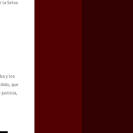
 la Selva
ba y los
dido, que
 justicia,