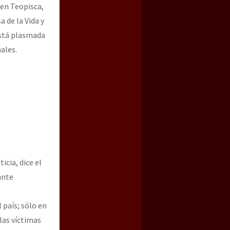
 en Teopisca,
 de la Vida y
está plasmada
ales.
icia, dice el
ante
país; sólo en
las víctimas