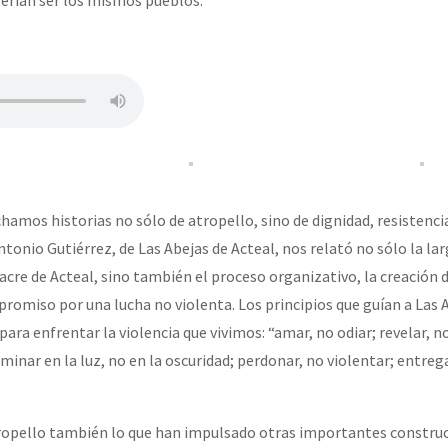
uchamos historias no sólo de atropello, sino de dignidad, resistenci
ntonio Gutiérrez, de Las Abejas de Acteal, nos relató no sólo la lar
cre de Acteal, sino también el proceso organizativo, la creación d
romiso por una lucha no violenta. Los principios que guían a Las 
para enfrentar la violencia que vivimos: “amar, no odiar; revelar, n
minar en la luz, no en la oscuridad; perdonar, no violentar; entrega
 atropello también lo que han impulsado otras importantes constru