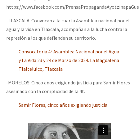
https://www.facebook.com/PrensaPropagandaAyotzinapaGue
Fotorreportaje
[25 abr – CDMX] Tokín por el CNI: 30 años de Resistencia y Rebeldí
Video
-TLAXCALA: Convocan a la cuarta Asamblea nacional por el
agua y la vida en Tlaxcala, acompañan a la lucha contra la
Otras secciones
represión a los que defienden su territorio.
Semillero Guerra contra la Humanidad. (Las poblaciones y
Convocatoria 4ª Asamblea Nacional por el Agua
la naturaleza bajo asedio)
y La Vida 23 y 24 de Marzo de 2024. La Magdalena
Libros para descargar
Tlaltelulco, Tlaxcala
Medios Libres
-MORELOS: Cinco años exigiendo justicia para Samir Flores
COVID-19
asesinado con la complicidad de la 4t.
Eventos
Samir Flores, cinco años exigiendo justicia
Contacto