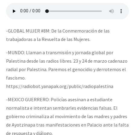
Mundo
EZLN
Dia 2 do Encontro “Guerra contra a Humanidad”
La Sexta
-GLOBAL MUJER #8M: De la Conmemoración de las
AutonomÍa y Resistencia
trabajadoras a la Revuelta de las Mujeres.
Dia 1: Encontro “Guerra contra a Humanidade”
Megaproyectos
-MUNDO: Llaman a transmisión y jornada global por
Palestina desde las radios libres. 23 y 24 de marzo cadenazo
Migración
radial por Palestina. Paremos el genocidio y derrotemos el
Presos
[CDMX – 20 julio] Jornadas globales por la libertad de Jesús Pláci
fascismo.
Mujeres
https://radiobot.yanapak.org/public/radiopalestina
Niñxs
-MEXICO GUERRERO: Policías asesinan a estudiante
“Sonhando a Terra do Bem Virá” se publica no Estado Espanhol
ETIQUETAS
normalista e intentan sembrarles evidencias falsas. El
gobierno criminaliza al movimiento de las madres y padres
MULTIMEDIA
de Ayotzinapa tras manifestaciones en Palacio ante la falta
Se o México sabe, que o mundo saiba! Nossas lutas pela memória, a
Audio
de respuesta y diálogo.