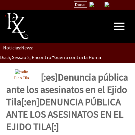
Donar
Noticias:
News:
Inicio
Dia 5, Sessão 2, Encontro “Guerra contra la Humanidad”
Quiénes Somos
La palabra del EZLN
[:es]Denuncia pública
Ejido Tila
Dia 5, sessão 1, do Encontro “Guerra contra a Humanidade”(As pop
Encuentros
ante los asesinatos en el Ejido
TEMAS
Tila[:en]DENUNCIA PÚBLICA
Chiapas
Dia 4 – Encontro “Guerra contra a Humanidade” (As populações e 
ANTE LOS ASESINATOS EN EL
México
EJIDO TILA[:]
Latinoamérica
Dia 3 do Encontro “Guerra contra a Humanidade”