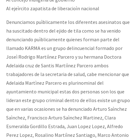
Fotorreportaje
Al ejeìrcito zapatista de liberacioìn nacional
[25 abr – CDMX] Tokín por el CNI: 30 años de Resistencia y Rebeldí
Video
Denunciamos puìblicamente los diferentes asesinatos que
ha suscitado dentro del ejido de tila como se ha venido
Otras secciones
denunciando puìblicamente quienes forman parte del
Semillero Guerra contra la Humanidad. (Las poblaciones y
llamado KARMA es un grupo delincuencial formado por
la naturaleza bajo asedio)
Joseì Rodrigo Martiìnez Parcero y su hermana Doctora
Libros para descargar
Adelaida cruz de Santis Martiìnez Parcero ambos
trabajadores de la secretaria de salud, cabe mencionar que
Medios Libres
Adelaida Martìnez Parcero es plurinominal del
COVID-19
ayuntamiento municipal estas dos personas son los que
lideran este grupo criminal dentro de ellos existe un grupo
Eventos
que en varias ocasiones se ha denunciado Arturo Saìnchez
Contacto
Saìnchez, Francisco Arturo Saìnchez Martinez, Clara
Esmeralda Gordillo Estrada, Juan Lopez Lopez, Alfredo
Perez Lopez, Rosalino Martiìnez Santiago, Marco Antonio