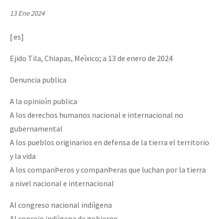
Mundo
13 Ene 2024
EZLN
[:es]
Dia 2 do Encontro “Guerra contra a Humanidad”
La Sexta
Ejido Tila, Chiapas, Meìxico; a 13 de enero de 2024
AutonomÍa y Resistencia
Denuncia publica
Dia 1: Encontro “Guerra contra a Humanidade”
Megaproyectos
Migración
A la opinioìn publica
A los derechos humanos nacional e internacional no
Presos
[CDMX – 20 julio] Jornadas globales por la libertad de Jesús Pláci
gubernamental
Mujeres
A los pueblos originarios en defensa de la tierra el territorio
Niñxs
y la vida
“Sonhando a Terra do Bem Virá” se publica no Estado Espanhol
A los companÞeros y companÞeras que luchan por la tierra
ETIQUETAS
a nivel nacional e internacional
MULTIMEDIA
Al congreso nacional indiìgena
Se o México sabe, que o mundo saiba! Nossas lutas pela memória, a
Audio
Al concejo indiìgena de gobierno