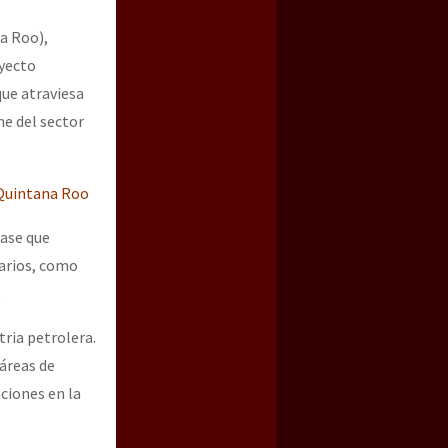
a Roo),
oyecto
ue atraviesa
ne del sector
 Quintana Roo
base que
arios, como
.
tria petrolera.
táreas de
ciones en la