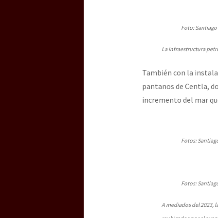
Foto: Santiago
La infraestructura pet
También con la instala
pantanos de Centla, d
incremento del mar qu
Fotos: Santiag
Fotos: Santiag
A mediados del 2023, l