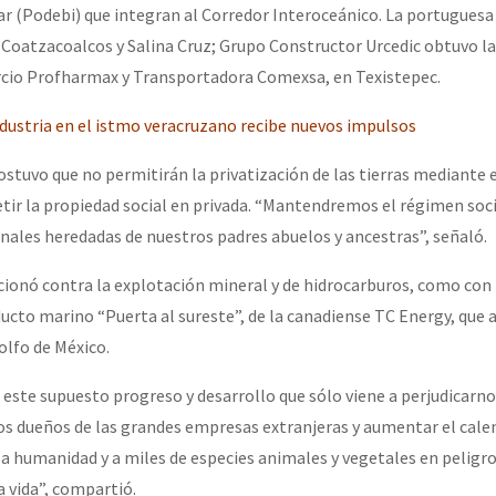
ar (Podebi) que integran al Corredor Interoceánico. La portugues
 Coatzacoalcos y Salina Cruz; Grupo Constructor Urcedic obtuvo la
orcio Profharmax y Transportadora Comexsa, en Texistepec.
dustria en el istmo veracruzano recibe nuevos impulsos
sostuvo que no permitirán la privatización de las tierras mediante 
tir la propiedad social en privada. “Mantendremos el régimen soci
unales heredadas de nuestros padres abuelos y ancestras”, señaló.
ionó contra la explotación mineral y de hidrocarburos, como con 
ucto marino “Puerta al sureste”, de la canadiense TC Energy, que
olfo de México.
este supuesto progreso y desarrollo que sólo viene a perjudicarno
los dueños de las grandes empresas extranjeras y aumentar el cal
la humanidad y a miles de especies animales y vegetales en peligro
 vida”, compartió.