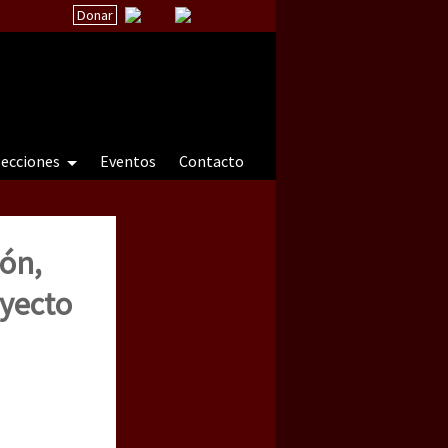
Donar
secciones
Eventos
Contacto
ión,
 a natureza sob cerco)
yecto