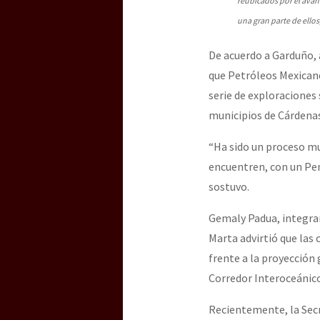
reubicados por el avan
una gran parte de ello
De acuerdo a Garduño, 
que Petróleos Mexicano
serie de exploraciones
municipios de Cárdenas
“Ha sido un proceso mu
encuentren, con un Pem
sostuvo.
Gemaly Padua, integrant
Marta advirtió que las
frente a la proyección
Corredor Interoceánico
Recientemente, la Secr