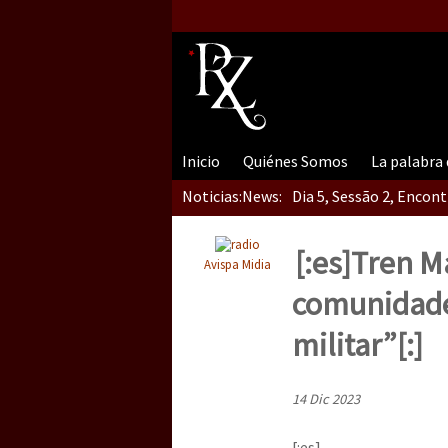
Inicio
Quiénes Somos
La palabra
Noticias:
News:
Dia 5, Sessão 2, Encon
[:es]Tren M
Avispa Midia
Dia 5, sessão 1, do En
comunidade
militar”[:]
Dia 4 – Encontro “Guer
14 Dic 2023
[:es]