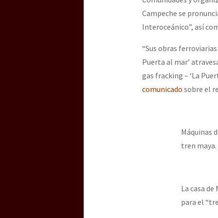
Campeche se pronuncia
Interoceánico”, así com
[25 abr – CDMX] Tokín p
“Sus obras ferroviarias
Puerta al mar’ atraves
gas fracking – ‘La Puer
comunicado
sobre el r
Máquinas d
tren maya. 
La casa de 
para el “t