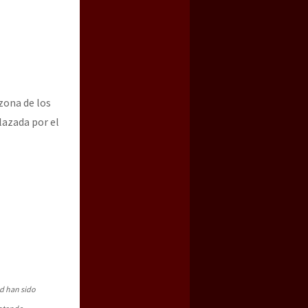
zona de los
lazada por el
ad han sido