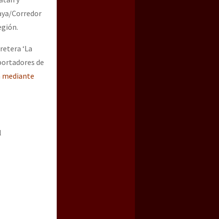
aya/Corredor
egión.
retera ‘La
sportadores de
n
mediante
l