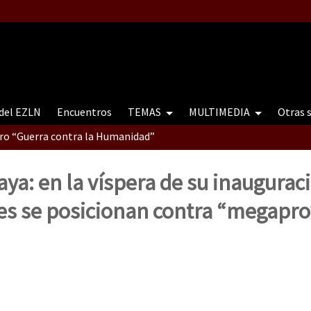
 del EZLN
Encuentros
TEMAS
MULTIMEDIA
Otras 
tro “Guerra contra la Humanidad”
aya: en la víspera de su inaugurac
contro “Guerra contra a Humanidade”(As populações e a natureza e
s se posicionan contra “megapro
ra contra a Humanidade” (As populações e a natureza sob cerco)