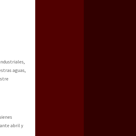
industriales,
estras aguas,
astre
quienes
ante abril y