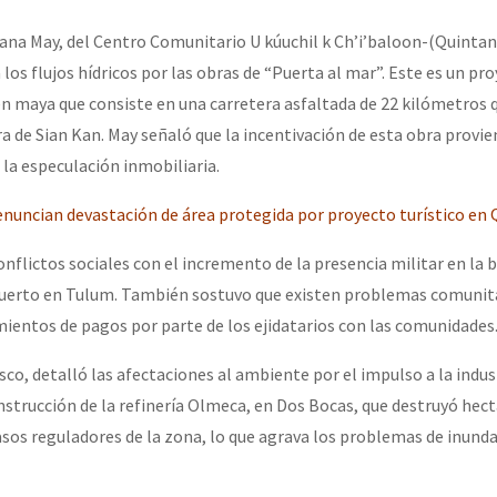
leana May, del Centro Comunitario U kúuchil k Ch’i’baloon-(Quintan
 los flujos hídricos por las obras de “Puerta al mar”. Este es un pr
 maya que consiste en una carretera asfaltada de 22 kilómetros q
ra de Sian Kan. May señaló que la incentivación de esta obra provie
a la especulación inmobiliaria.
nuncian devastación de área protegida por proyecto turístico en
onflictos sociales con el incremento de la presencia militar en la 
puerto en Tulum. También sostuvo que existen problemas comunit
mientos de pagos por parte de los ejidatarios con las comunidades
co, detalló las afectaciones al ambiente por el impulso a la indus
nstrucción de la refinería Olmeca, en Dos Bocas, que destruyó hec
sos reguladores de la zona, lo que agrava los problemas de inunda