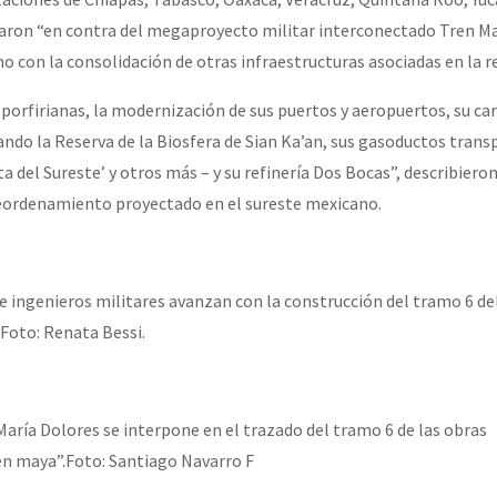
ron “en contra del megaproyecto militar interconectado Tren M
o con la consolidación de otras infraestructuras asociadas en la r
or el CNI: 30 años de Resistencia y Rebeldía
 porfirianas, la modernización de sus puertos y aeropuertos, su car
ando la Reserva de la Biosfera de Sian Ka’an, sus gasoductos tran
ta del Sureste’ y otros más – y su refinería Dos Bocas”, describiero
eordenamiento proyectado en el sureste mexicano.
e ingenieros militares avanzan con la construcción del tramo 6 de
Foto: Renata Bessi.
María Dolores se interpone en el trazado del tramo 6 de las obras
ren maya”.Foto: Santiago Navarro F