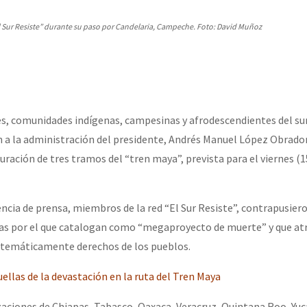
erra contra a Humanidade”
El Sur Resiste” durante su paso por Candelaria, Campeche. Foto: David Muñoz
erra contra a Humanidad”
ra contra a Humanidade”
s, comunidades indígenas, campesinas y afrodescendientes del su
 a la administración del presidente, Andrés Manuel López Obrado
ración de tres tramos del “tren maya”, prevista para el viernes (1
das globales por la libertad de Jesús Plácido Galindo y el alto a l
ncia de prensa, miembros de la red “El Sur Resiste”, contrapusiero
as por el que catalogan como “megaproyecto de muerte” y que atr
Bem Virá” se publica no Estado Espanhol
istemáticamente derechos de los pueblos.
ellas de la devastación en la ruta del Tren Maya
o mundo saiba! Nossas lutas pela memória, a justiça e a dignidade
ciones de Chiapas, Tabasco, Oaxaca, Veracruz, Quintana Roo, Yuc