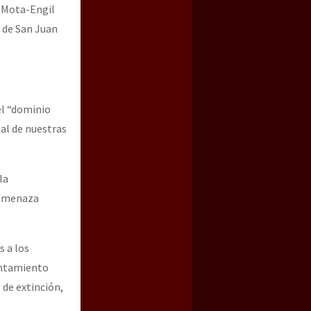
a Mota-Engil
 de San Juan
el “dominio
al de nuestras
la
 amenaza
s a los
entamiento
 de extinción,