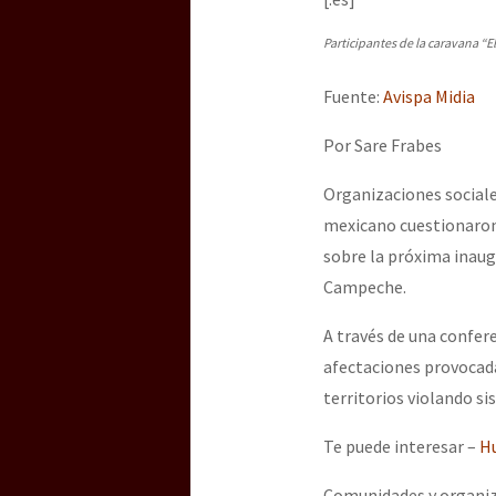
Dia 3 do Encontro “Gu
Participantes de la caravana “
Fuente:
Avispa Midia
Dia 2 do Encontro “Gu
Por Sare Frabes
Dia 1: Encontro “Guer
Organizaciones sociale
mexicano cuestionaron
sobre la próxima inaugu
[CDMX – 20 julio] Jorna
Campeche.
A través de una confere
afectaciones provocad
“Sonhando a Terra do 
territorios violando s
Te puede interesar –
Hu
Se o México sabe, que 
Comunidades y organiza