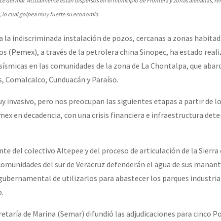
ce del mar. Actualmente están dispersos en el municipio de Frontera y zonas aledañas, r
s, lo cual golpea muy fuerte su economía.
a la indiscriminada instalación de pozos, cercanas a zonas habita
s (Pemex), a través de la petrolera china Sinopec, ha estado real
 sísmicas en las comunidades de la zona de La Chontalpa, que abarc
, Comalcalco, Cunduacán y Paraíso.
y invasivo, pero nos preocupan las siguientes etapas a partir de l
ex en decadencia, con una crisis financiera e infraestructura dete
e del colectivo Altepee y del proceso de articulación de la Sierra
 comunidades del sur de Veracruz defenderán el agua de sus mananti
 gubernamental de utilizarlos para abastecer los parques industria
.
etaría de Marina (Semar) difundió las adjudicaciones para cinco P