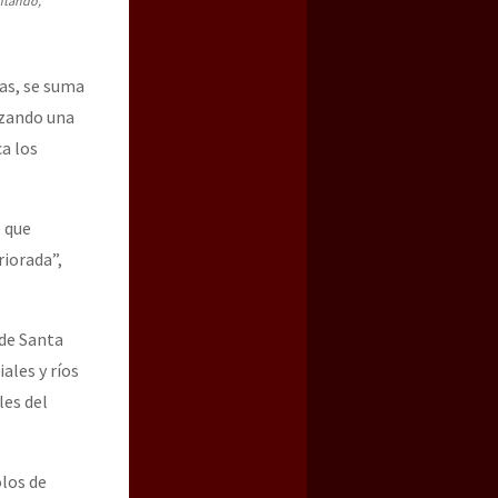
entando,
das, se suma
izando una
a los
o que
riorada”,
 de Santa
ales y ríos
les del
olos de