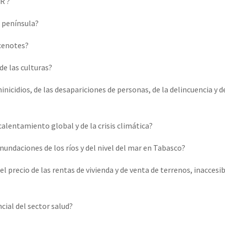
R ?
erra contra a Humanidade”
a península?
erra contra a Humanidad”
 cenotes?
de las culturas?
ra contra a Humanidade”
nicidios, de las desapariciones de personas, de la delincuencia y d
alentamiento global y de la crisis climática?
das globales por la libertad de Jesús Plácido Galindo y el alto a l
inundaciones de los ríos y del nivel del mar en Tabasco?
l precio de las rentas de vivienda y de venta de terrenos, inaccesib
Bem Virá” se publica no Estado Espanhol
cial del sector salud?
o mundo saiba! Nossas lutas pela memória, a justiça e a dignidade