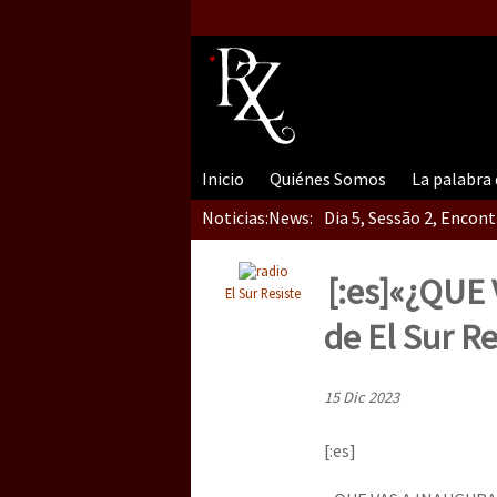
Inicio
Quiénes Somos
La palabra
Noticias:
News:
Dia 5, Sessão 2, Encon
[:es]«¿QUE
El Sur Resiste
Dia 5, sessão 1, do En
de El Sur Re
15 Dic 2023
Dia 4 – Encontro “Guer
[:es]