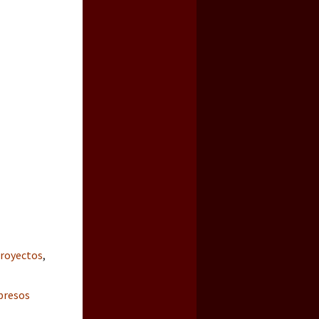
royectos
,
presos