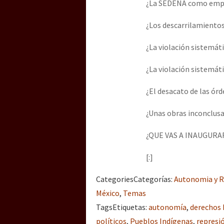
¿La SEDENA como empr
¿Los descarrilamientos
[25 abr – CDMX] Tokín p
¿La violación sistemát
¿La violación sistemát
¿El desacato de las órd
¿Unas obras inconclus
¿QUE VAS A INAUGURA
[:]
Categories
Categorías
:
Autonomia y R
México
,
Temas
Tags
Etiquetas
:
autonomía
,
derechos
políticos
,
Pueblos Indígenas
,
represi