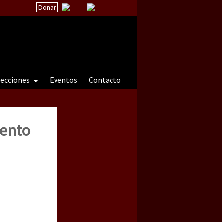
Donar
secciones
Eventos
Contacto
iento
 a natureza sob cerco)