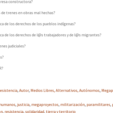
esa constructora?
 de trenes en obras mal hechas?
or el CNI: 30 años de Resistencia y Rebeldía
ica de los derechos de los pueblos indígenas?
ica de los derechos de l@s trabajadores y de l@s migrantes?
enes judiciales?
as?
R?
esistencia
,
Autor
,
Medios Libres, Alternativos, Autónomos
,
Megap
 humanos
,
justicia
,
megaproyectos
,
militarización
,
paramilitares
,
ón
,
resistencia
,
solidaridad
,
tierra y territorio