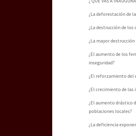
¿ QUE VAS A INAUGURA
Dia 3 do Encontro “Gu
¿La deforestación de l
Dia 2 do Encontro “Gu
¿La destrucción de los
¿La mayor destrucción 
Dia 1: Encontro “Guer
¿El aumento de los femi
inseguridad?
¿El reforzamiento del c
[CDMX – 20 julio] Jorna
¿El crecimiento de las 
¿El aumento drástico de
“Sonhando a Terra do 
poblaciones locales?
¿La deficiencia exponen
Se o México sabe, que 