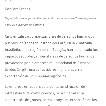
Mundo
Por Sare Frabes
EZLN
En portada: Un campesino limpia el suelo para evitar que el fuego llegue a su
Dia 1: Encontro “Guerra contra a Humanidade”
La Sexta
parcela en la Amazonía brasileña.
AutonomÍa y Resistencia
Ambientalistas, organizaciones de derechos humanos y
[CDMX – 20 julio] Jornadas globales por la libertad de Jesús Pláci
Megaproyectos
pueblos indígenas del estado del Pará, en la Amazonía
Migración
brasileña, en la región del río Tapajós, han denunciado los
impactos sociales, ambientales y de derechos humanos
Presos
“Sonhando a Terra do Bem Virá” se publica no Estado Espanhol
provocados por la empresa multinacional de Estados
Mujeres
Unidos Cargill, una de las líderes mundiales en la
Niñxs
exportación de
commodities
agrícolas.
Se o México sabe, que o mundo saiba! Nossas lutas pela memória, a
ETIQUETAS
La empresa es responsable por la construcción de
infraestructura, como puertos, para dinamizar la
MULTIMEDIA
[25 abr – CDMX] Tokín por el CNI: 30 años de Resistencia y Rebeldí
exportación de granos, como la soya, en expansión en las
Audio