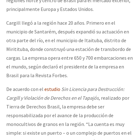
regiones norte y centro de Brasil para el mercado exterior,
Fotorreportaje
principalmente Europa y Estados Unidos.
Video
Cargill llegó a la región hace 20 años. Primero en el
municipio de Santarém, después expandió su actuación en
Otras secciones
otra parte del río, en el municipio de Itaituba, distrito de
Semillero Guerra contra la Humanidad. (Las poblaciones y
Miritituba, donde construyó una estación de transbordo de
la naturaleza bajo asedio)
cargas. La empresa opera entre 650 y 700 embarcaciones en
Libros para descargar
el mundo, según declaró el presidente de la empresa en
Brasil para la Revista Forbes.
Medios Libres
COVID-19
De acuerdo con el
estudio
Sin Licencia para Destrucción:
Cargill y Violación de Derechos en el Tapajós
, realizado por
Eventos
Tierra de Derechos Brasil, la empresa debe ser
Contacto
responsabilizada por el avance de la producción de
monocultivos de granos en la región. “La cuenta es muy
simple: si existe un puerto – o un complejo de puertos en el