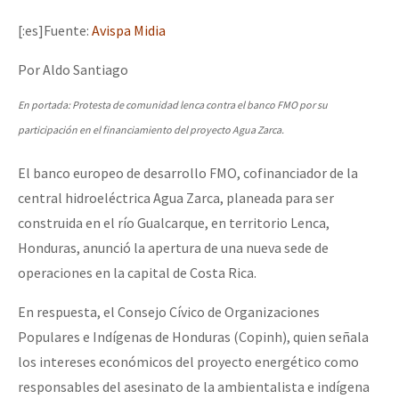
Mundo
[:es]Fuente:
Avispa Midia
EZLN
Por Aldo Santiago
Dia 1: Encontro “Guerra contra a Humanidade”
La Sexta
En portada: Protesta de comunidad lenca contra el banco FMO por su
AutonomÍa y Resistencia
participación en el financiamiento del proyecto Agua Zarca.
[CDMX – 20 julio] Jornadas globales por la libertad de Jesús Pláci
Megaproyectos
El banco europeo de desarrollo FMO, cofinanciador de la
Migración
central hidroeléctrica Agua Zarca, planeada para ser
Presos
construida en el río Gualcarque, en territorio Lenca,
“Sonhando a Terra do Bem Virá” se publica no Estado Espanhol
Honduras, anunció la apertura de una nueva sede de
Mujeres
operaciones en la capital de Costa Rica.
Niñxs
Se o México sabe, que o mundo saiba! Nossas lutas pela memória, a
En respuesta, el Consejo Cívico de Organizaciones
ETIQUETAS
Populares e Indígenas de Honduras (Copinh), quien señala
MULTIMEDIA
los intereses económicos del proyecto energético como
[25 abr – CDMX] Tokín por el CNI: 30 años de Resistencia y Rebeldí
Audio
responsables del asesinato de la ambientalista e indígena