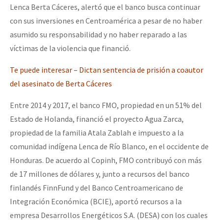
Lenca Berta Cáceres, alertó que el banco busca continuar
Fotorreportaje
con sus inversiones en Centroamérica a pesar de no haber
Video
asumido su responsabilidad y no haber reparado a las
víctimas de la violencia que financió.
Otras secciones
Semillero Guerra contra la Humanidad. (Las poblaciones y
Te puede interesar – Dictan sentencia de prisión a coautor
la naturaleza bajo asedio)
del asesinato de Berta Cáceres
Libros para descargar
Entre 2014 y 2017, el banco FMO, propiedad en un 51% del
Estado de Holanda, financió el proyecto Agua Zarca,
Medios Libres
propiedad de la familia Atala Zablah e impuesto a la
COVID-19
comunidad indígena Lenca de Río Blanco, en el occidente de
Eventos
Honduras. De acuerdo al Copinh, FMO contribuyó con más
de 17 millones de dólares y, junto a recursos del banco
Contacto
finlandés FinnFund y del Banco Centroamericano de
Integración Económica (BCIE), aportó recursos a la
empresa Desarrollos Energéticos S.A. (DESA) con los cuales