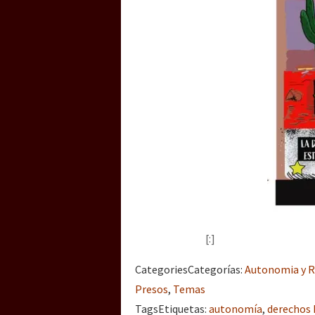
[:]
Categories
Categorías
:
Autonomia y R
Presos
,
Temas
Tags
Etiquetas
:
autonomía
,
derechos