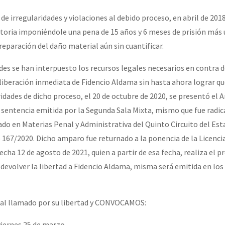
e irregularidades y violaciones al debido proceso, en abril de 2018
toria imponiéndole una pena de 15 años y 6 meses de prisión más
or el CNI: 30 años de Resistencia y Rebeldía
reparación del daño material aún sin cuantificar.
des se han interpuesto los recursos legales necesarios en contra d
liberación inmediata de Fidencio Aldama sin hasta ahora lograr qu
ridades de dicho proceso, el 20 de octubre de 2020, se presentó el
a sentencia emitida por la Segunda Sala Mixta, mismo que fue radic
ado en Materias Penal y Administrativa del Quinto Circuito del Est
167/2020. Dicho amparo fue returnado a la ponencia de la Licenci
echa 12 de agosto de 2021, quien a partir de esa fecha, realiza el p
 devolver la libertad a Fidencio Aldama, misma será emitida en lo
al llamado por su libertad y CONVOCAMOS:
 viernes 25 de marzo.