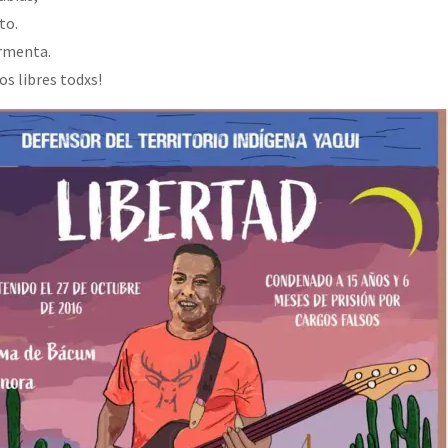
to.
ormenta.
s libres todxs!