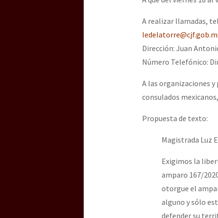
A realizar llamadas, te
ledelatorre@cjf.gob.m
Dirección: Juan Antoni
Número Telefónico: Di
A las organizaciones y 
consulados mexicanos, 
Propuesta de texto:
Magistrada Luz E
Exigimos la liber
amparo 167/2020 
otorgue el ampar
alguno y sólo es
defender su terri