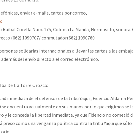
lefónicas, enviar e-mails, cartas por correo,
x
o Ruibal Corella Num. 175, Colonia La Manda, Hermosillo, sonora. 
recto (662) 1090707/ conmutador(662) 1090760.
personas solidarias internacionales a llevar las cartas a las embaj
además del envío directo a el correo electrónico.
lba De L a Torre Orozco:
tad inmediata de el defensor de la tribu Yaqui , Fidencio Aldama Per
se encuentra actualmente en sus manos por lo que exigimos se l
o y le conceda la libertad inmediata, ya que Fidencio no cometió d
tá preso como una venganza política contra la tribu Yaqui que sólo
torio.