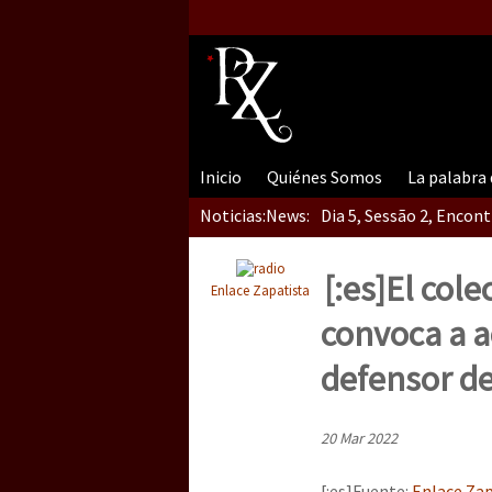
Inicio
Quiénes Somos
La palabra
Noticias:
News:
Dia 5, Sessão 2, Encon
[:es]El col
Enlace Zapatista
Dia 5, sessão 1, do En
convoca a a
defensor de
Dia 4 – Encontro “Guer
20 Mar 2022
[:es]Fuente:
Enlace Zap