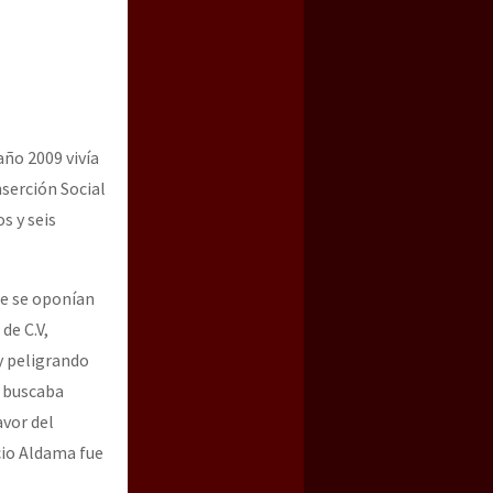
año 2009 vivía
serción Social
s y seis
a guerra contra el CIPOG-EZ
ue se oponían
de C.V,
y peligrando
n buscaba
avor del
cio Aldama fue