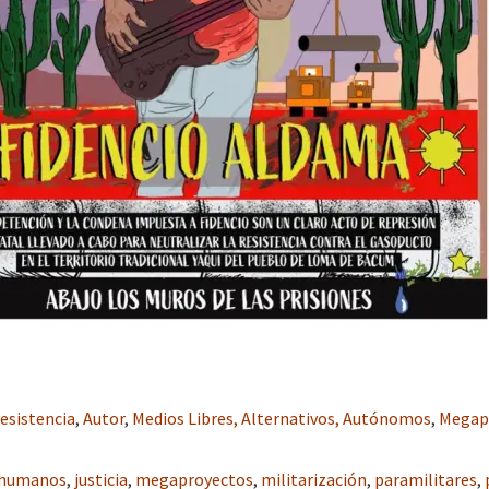
esistencia
,
Autor
,
Medios Libres, Alternativos, Autónomos
,
Megap
 humanos
,
justicia
,
megaproyectos
,
militarización
,
paramilitares
,