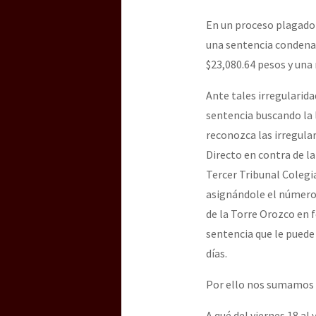
En un proceso plagado d
una sentencia condena
[25 abr – CDMX] Tokín p
$23,080.64 pesos y una 
Ante tales irregularida
sentencia buscando la 
reconozca las irregula
Directo en contra de l
Tercer Tribunal Colegi
asignándole el número 
de la Torre Orozco en f
sentencia que le puede
días.
Por ello nos sumamos 
A qué del viernes 18 al