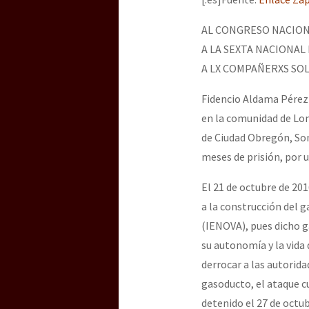
Dia 3 do Encontro “Gu
AL CONGRESO NACION
A LA SEXTA NACIONAL
Dia 2 do Encontro “Gu
A LX COMPAÑERXS SOL
Fidencio Aldama Pérez 
en la comunidad de Lom
Dia 1: Encontro “Guer
de Ciudad Obregón, Son
meses de prisión, por 
[CDMX – 20 julio] Jorna
El 21 de octubre de 20
a la construcción del g
(IENOVA), pues dicho g
“Sonhando a Terra do 
su autonomía y la vida
derrocar a las autorid
gasoducto, el ataque c
Se o México sabe, que 
detenido el 27 de octu