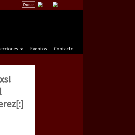
Donar
secciones
Eventos
Contacto
xs!
 a natureza sob cerco)
l
rez[:]