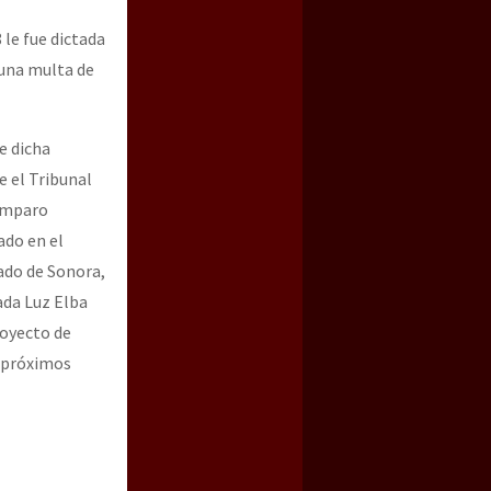
 le fue dictada
 una multa de
e dicha
e el Tribunal
 Amparo
ado en el
ado de Sonora,
ada Luz Elba
royecto de
s próximos