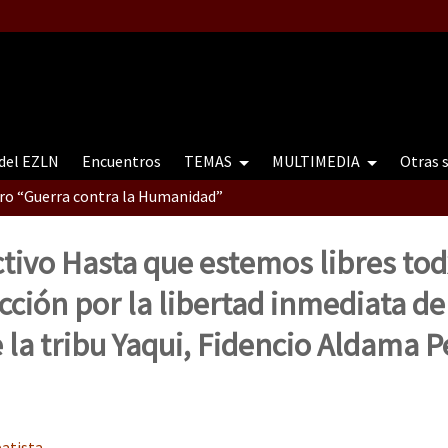
 del EZLN
Encuentros
TEMAS
MULTIMEDIA
Otras 
tro “Guerra contra la Humanidad”
ectivo Hasta que estemos libres tod
contro “Guerra contra a Humanidade”(As populações e a natureza e
cción por la libertad inmediata de
 la tribu Yaqui, Fidencio Aldama Pe
ra contra a Humanidade” (As populações e a natureza sob cerco)
atista