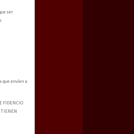
que ser
o
a que envíen a
E FIDENCIO
 TIENEN