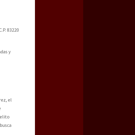
C.P. 83220
adas y
ez, el
e
elito
 busca