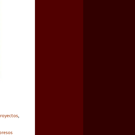
royectos
,
presos