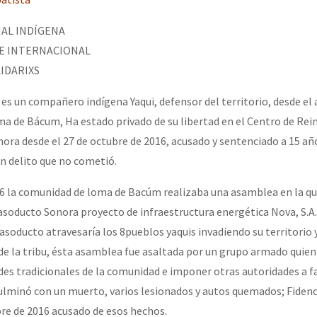
erra contra a Humanidade”
AL INDÍGENA
 E INTERNACIONAL
erra contra a Humanidad”
IDARIXS
es un compañero indígena Yaqui, defensor del territorio, desde el 
a de Bácum, Ha estado privado de su libertad en el Centro de Rein
ra contra a Humanidade”
ora desde el 27 de octubre de 2016, acusado y sentenciado a 15 año
un delito que no cometió.
das globales por la libertad de Jesús Plácido Galindo y el alto a l
16 la comunidad de loma de Bacúm realizaba una asamblea en la q
asoducto Sonora proyecto de infraestructura energética Nova, S.A. 
asoducto atravesaría los 8pueblos yaquis invadiendo su territorio 
Bem Virá” se publica no Estado Espanhol
 de la tribu, ésta asamblea fue asaltada por un grupo armado quie
ades tradicionales de la comunidad e imponer otras autoridades a f
ulminó con un muerto, varios lesionados y autos quemados; Fiden
o mundo saiba! Nossas lutas pela memória, a justiça e a dignidade
bre de 2016 acusado de esos hechos.