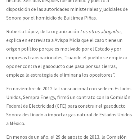
hechos. Seis días después fue detenido y puesto a
Fotorreportaje
disposición de las autoridades ministeriales y judiciales de
Sonora por el homicidio de Buitimea Piñas.
Video
Roberto López, de la organización
Los otros abogados
,
Otras secciones
explica en entrevista a Avispa Midia que el caso tiene un
Semillero Guerra contra la Humanidad. (Las poblaciones y
origen político porque es motivado por el Estado y por
la naturaleza bajo asedio)
empresas transnacionales, “cuando el pueblo se empieza
Libros para descargar
oponer contra el gasoducto que pasa por sus tierras,
empieza la estrategia de eliminar a los opositores”.
Medios Libres
COVID-19
En noviembre de 2012 la transnacional con sede en Estados
Unidos, Sempra Energy, firmó un contrato con la Comisión
Eventos
Federal de Electricidad (CFE) para construir el gasoducto
Contacto
Sonora destinado a importar gas natural de Estados Unidos
a México.
En menos de un año, el 29 de agosto de 2013, la Comisión