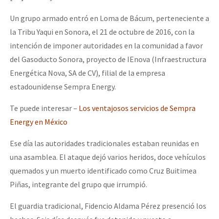
Mundo
Un grupo armado entró en Loma de Bácum, perteneciente a
EZLN
la Tribu Yaqui en Sonora, el 21 de octubre de 2016, con la
Dia 1: Encontro “Guerra contra a Humanidade”
La Sexta
intención de imponer autoridades en la comunidad a favor
del Gasoducto Sonora, proyecto de IEnova (Infraestructura
AutonomÍa y Resistencia
Energética Nova, SA de CV), filial de la empresa
[CDMX – 20 julio] Jornadas globales por la libertad de Jesús Pláci
Megaproyectos
estadounidense Sempra Energy.
Migración
Te puede interesar –
Los ventajosos servicios de Sempra
Presos
Energy en México
“Sonhando a Terra do Bem Virá” se publica no Estado Espanhol
Mujeres
Ese día las autoridades tradicionales estaban reunidas en
Niñxs
una asamblea. El ataque dejó varios heridos, doce vehículos
Se o México sabe, que o mundo saiba! Nossas lutas pela memória, a
quemados y un muerto identificado como Cruz Buitimea
ETIQUETAS
Piñas, integrante del grupo que irrumpió.
MULTIMEDIA
[25 abr – CDMX] Tokín por el CNI: 30 años de Resistencia y Rebeldí
El guardia tradicional, Fidencio Aldama Pérez presenció los
Audio