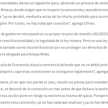
comunidades dieran un siguiente paso, abriendo un proceso de revis
y Minera, donde exigen que se respete la autonomía y autodetermi
“ya se decidió, mediante actas de territorio prohibido para la min
gión. Por tanto, no hay nada que consultar”, agrega Olivos.
de gobierno interpusieron su propio recurso de revisión (43/2021) 
a constitucionalidad y la legalidad de la ley minera. Pero es una ley
reclamado como inconstitucional por no proteger los derechos de 
a la abogada para Avispa Midia.
taría de Economía ataca la sentencia diciendo que no se debió prot
onjunto y que esas concesiones se otorgaron legalmente”, agrega 
ra, al ver que casi pierde el caso, movió sus piezas para invalidar e
se desistió de la concesión un mes antes de que dictara la sente
esa acción pone en riesgo la existencia misma del juicio. Porque l
no existe esta concesión, ya no hay nada que analizar y ya no hay de