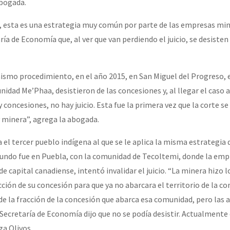
abogada.
, esta es una estrategia muy común por parte de las empresas mi
ría de Economía que, al ver que van perdiendo el juicio, se desisten
ismo procedimiento, en el año 2015, en San Miguel del Progreso, 
idad Me’Phaa, desistieron de las concesiones y, al llegar el caso a 
 concesiones, no hay juicio. Esta fue la primera vez que la corte se 
y minera”, agrega la abogada.
 el tercer pueblo indígena al que se le aplica la misma estrategia d
egundo fue en Puebla, con la comunidad de Tecoltemi, donde la e
e capital canadiense, intentó invalidar el juicio. “La minera hizo 
ción de su concesión para que ya no abarcara el territorio de la c
 de la fracción de la concesión que abarca esa comunidad, pero las
 Secretaría de Economía dijo que no se podía desistir. Actualmente 
ga Olivos.