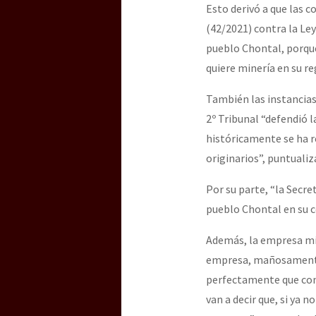
Esto derivó a que las 
(42/2021) contra la Le
pueblo Chontal, porque 
quiere minería en su re
También las instancias 
2º Tribunal “defendió l
históricamente se ha 
originarios”, puntualiz
Por su parte, “la Secre
pueblo Chontal en su c
Además, la empresa mine
empresa, mañosamente, 
perfectamente que con 
van a decir que, si ya 