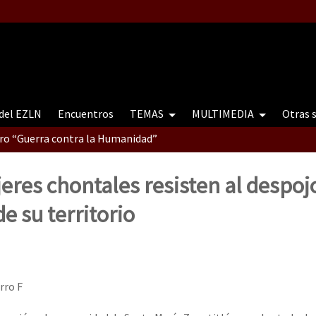
 del EZLN
Encuentros
TEMAS
MULTIMEDIA
Otras 
tro “Guerra contra la Humanidad”
eres chontales resisten al despoj
contro “Guerra contra a Humanidade”(As populações e a natureza e
e su territorio
ra contra a Humanidade” (As populações e a natureza sob cerco)
rro F