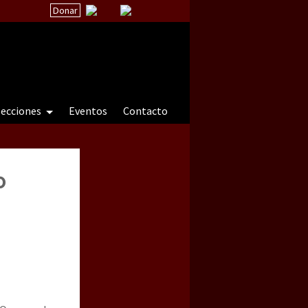
Donar
secciones
Eventos
Contacto
o
 a natureza sob cerco)