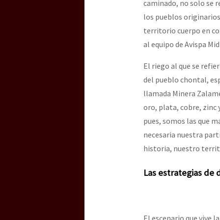
caminado, no solo se r
los pueblos originarios
territorio cuerpo en c
[25 abr – CDMX] Tokín p
al equipo de Avispa Mid
El riego al que se refi
del pueblo chontal, e
llamada Minera Zalamera
oro, plata, cobre, zin
pues, somos las que m
necesaria nuestra part
historia, nuestro terri
Las estrategias de
El escenario que vive l