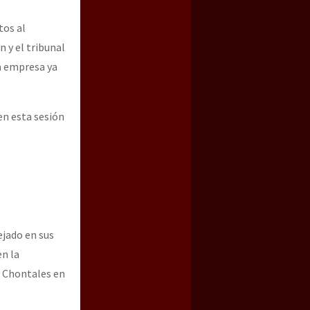
tos al
n y el tribunal
la empresa ya
en esta sesión
ejado en sus
en la
s Chontales en