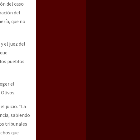
ión del caso
nación del
ería, que no
y el juez del
 que
los pueblos
eger el
Olivos.
l juicio. “La
ncia, sabiendo
os tribunales
rechos que