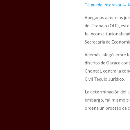
Te puede interesar → M
Apegados a marcos jurí
del Trabajo (OIT), est
la inconstitucionalidad
Secretaría de Economía
Además, alegó sobre la 
distrito de Oaxaca con
Chontal, contra la con
Civil Tequio Jurídico.
La determinación del j
embargo, “al mismo tie
ordena un proceso de c