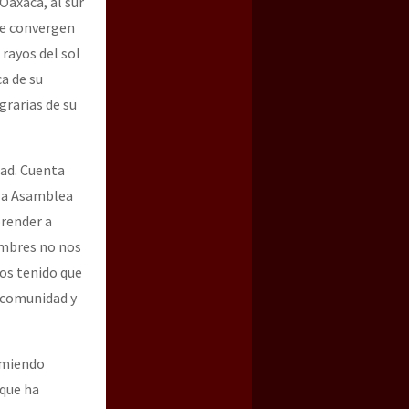
Oaxaca, al sur
que convergen
 rayos del sol
a de su
grarias de su
dad. Cuenta
 la Asamblea
prender a
a guerra contra el CIPOG-EZ
ombres no nos
mos tenido que
a comunidad y
umiendo
 que ha