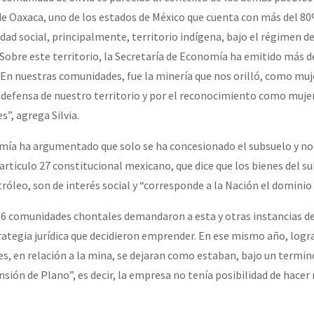
de Oaxaca, uno de los estados de México que cuenta con más del 80
ad social, principalmente, territorio indígena, bajo el régimen de
Sobre este territorio, la Secretaría de Economía ha emitido más d
En nuestras comunidades, fue la minería que nos orilló, como muj
a defensa de nuestro territorio y por el reconocimiento como muj
s”, agrega Silvia.
mía ha argumentado que solo se ha concesionado el subsuelo y no 
 articulo 27 constitucional mexicano, que dice que los bienes del s
tróleo, son de interés social y “corresponde a la Nación el dominio 
16 comunidades chontales demandaron a esta y otras instancias d
ategia jurídica que decidieron emprender. En ese mismo año, logr
es, en relación a la mina, se dejaran como estaban, bajo un termino
ión de Plano”, es decir, la empresa no tenía posibilidad de hacer