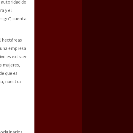
 autoridad de
ra y el
esgo”, cuenta
il hectáreas
a una empresa
ivo es extraer
as mujeres,
de que es
a, nuestra
 originarios