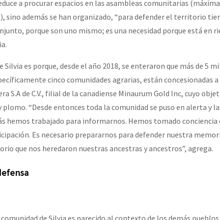
educe a procurar espacios en las asambleas comunitarias (máxima
), sino además se han organizado, “para defender el territorio tier
onjunto, porque son uno mismo; es una necesidad porque está en ri
or el CNI: 30 años de Resistencia y Rebeldía
ia.
ere Silvia es porque, desde el año 2018, se enteraron que más de 5 m
specíficamente cinco comunidades agrarias, están concesionadas 
 S.A de C.V., filial de la canadiense Minaurum Gold Inc, cuyo objet
c y plomo. “Desde entonces toda la comunidad se puso en alerta y l
ás hemos trabajado para informarnos. Hemos tomado conciencia 
icipación. Es necesario prepararnos para defender nuestra memori
torio que nos heredaron nuestras ancestras y ancestros”, agrega.
 defensa
a comunidad de Silvia es parecido al contexto de los demás pueblos