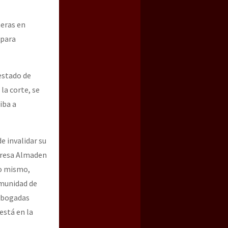
neras en
 para
estado de
la corte, se
iba a
e invalidar su
mpresa Almaden
lo mismo,
omunidad de
 abogadas
está en la