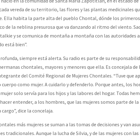
 nació en la comunidad de Santa María Zapotitlán, en el estado de 
erra contra a Humanidade”
cada vereda de su territorio, las flores y las plantas medicinales 
. Ella habita la parte alta del pueblo Chontal, dónde los primeros
o de la neblina presurosa que va danzando al ritmo del viento. Sac
erra contra a Humanidad”
 talkie y se comunica de montaña a montaña con las autoridades a
o está bien”.
ra contra a Humanidade”
rofunda, siempre está alerta. Su radio es parte de su responsabili
 hermanas chontales, mayores y menores que ella. Es concejala de
ntegrante del Comité Regional de Mujeres Chontales. “Tuve que a
das globales por la libertad de Jesús Plácido Galindo y el alto a l
o cuerpo como mujer. A cuidarlo y defenderlo. Porque antes, los h
mujer solo servía para los hijos y las labores del hogar. Todas he
 hacer entender, a los hombres, que las mujeres somos parte de l
Bem Virá” se publica no Estado Espanhol
cargo”, dice la concelaja.
ontales más mujeres se suman a las tomas de decisiones y van as
 tradicionales. Aunque la lucha de Silvia, y de las mujeres con las
o mundo saiba! Nossas lutas pela memória, a justiça e a dignidade