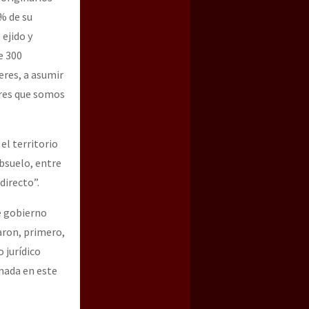
% de su
 ejido y
e 300
eres, a asumir
eres que somos
el territorio
ubsuelo, entre
directo”.
e gobierno
aron, primero,
 jurídico
 nada en este