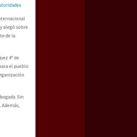
utoridades
nternacional
 y alegó sobre
te de la
juez 4º de
para el pueblo
Organización
abogada. Sin
s. Además,