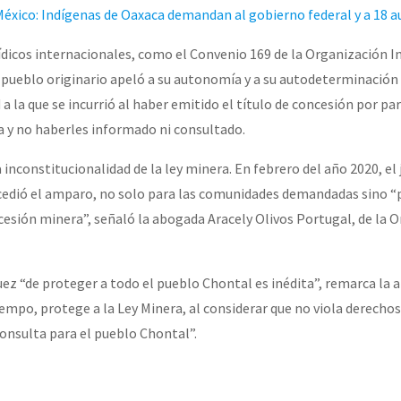
éxico: Indígenas de Oaxaca demandan al gobierno federal y a 18 a
dicos internacionales, como el Convenio 169 de la Organización I
e pueblo originario apeló a su autonomía y a su autodeterminación
 a la que se incurrió al haber emitido el título de concesión por par
 y no haberles informado ni consultado.
inconstitucionalidad de la ley minera. En febrero del año 2020, el 
cedió el amparo, no solo para las comunidades demandadas sino “
cesión minera”, señaló la abogada Aracely Olivos Portugal, de la 
uez “de proteger a todo el pueblo Chontal es inédita”, remarca la 
mpo, protege a la Ley Minera, al considerar que no viola derecho
onsulta para el pueblo Chontal”.