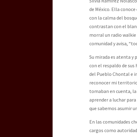
Silvia Ramírez Nolasco
Dia 3 do Encontro “Gu
de México. Ella conoce 
con la calma del bosque
contrastan con el blanc
Dia 2 do Encontro “Gu
morral un radio walkie
comunidad y avisa, “tod
Dia 1: Encontro “Guer
Su mirada es atenta y p
con el respaldo de sus
del Pueblo Chontal e i
[CDMX – 20 julio] Jorna
reconocer mi territori
tomaban en cuenta, la 
aprender a luchar para
“Sonhando a Terra do 
que sabemos asumir un 
En las comunidades ch
cargos como autoridades
Se o México sabe, que 