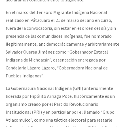
Fotorreportaje
En el marco del 1er Foro Migrante Indígena Nacional
[25 abr – CDMX] Tokín por el CNI: 30 años de Resistencia y Rebeldí
Video
realizado en Pátzcuaro el 21 de marzo del año en curso,
fuera de la convocatoria, sin estar en el orden del día y sin
Otras secciones
presencia de las comunidades indígenas, fue nombrado
Semillero Guerra contra la Humanidad. (Las poblaciones y
ilegítimamente, antidemocráticamente y arbitrariamente
la naturaleza bajo asedio)
Salvador Querea Jiménez como “Gobernador Estatal
Libros para descargar
Indígena de Michoacán”, ostentación entregada por
Candelaria Lázaro Lázaro, “Gobernadora Nacional de
Medios Libres
Pueblos Indígenas”.
COVID-19
La Gubernatura Nacional Indígena (GNI) anteriormente
Eventos
liderada por Hipólito Arriaga Pote, históricamente es un
Contacto
organismo creado por el Partido Revolucionario
Institucional (PRI) y en particular por el llamado “Grupo
Atlacomulco”, como una táctica electoral para restarle