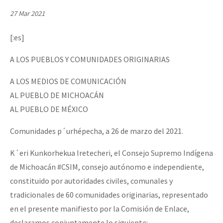
Mundo
27 Mar 2021
EZLN
[:es]
Dia 2 do Encontro “Guerra contra a Humanidad”
La Sexta
A LOS PUEBLOS Y COMUNIDADES ORIGINARIAS
AutonomÍa y Resistencia
A LOS MEDIOS DE COMUNICACIÓN
Dia 1: Encontro “Guerra contra a Humanidade”
Megaproyectos
AL PUEBLO DE MICHOACÁN
Migración
AL PUEBLO DE MÉXICO
Presos
[CDMX – 20 julio] Jornadas globales por la libertad de Jesús Pláci
Comunidades p´urhépecha, a 26 de marzo del 2021.
Mujeres
K´eri Kunkorhekua Iretecheri, el Consejo Supremo Indígena
Niñxs
de Michoacán #CSIM, consejo autónomo e independiente,
“Sonhando a Terra do Bem Virá” se publica no Estado Espanhol
ETIQUETAS
constituido por autoridades civiles, comunales y
tradicionales de 60 comunidades originarias, representado
MULTIMEDIA
en el presente manifiesto por la Comisión de Enlace,
Se o México sabe, que o mundo saiba! Nossas lutas pela memória, a
Audio
declaramos conjuntamente lo siguiente: