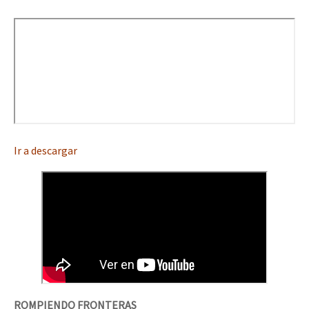
Mundo
EZLN
La Sexta
AutonomÍa y Resistencia
Megaproyectos
Migración
Ir a descargar
Presos
Mujeres
Niñxs
ETIQUETAS
MULTIMEDIA
Audio
ROMPIENDO FRONTERAS