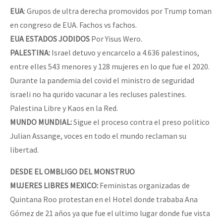
EUA
: Grupos de ultra derecha promovidos por Trump toman
Fotorreportaje
en congreso de EUA. Fachos vs fachos.
Video
EUA ESTADOS JODIDOS
Por Yisus Wero.
Otras secciones
PALESTINA:
Israel detuvo y encarcelo a 4.636 palestinos,
entre elles 543 menores y 128 mujeres en lo que fue el 2020.
Semillero Guerra contra la Humanidad. (Las poblaciones y
Durante la pandemia del covid el ministro de seguridad
la naturaleza bajo asedio)
israeli no ha qurido vacunar a les recluses palestines.
Libros para descargar
Palestina Libre y Kaos en la Red.
Medios Libres
MUNDO MUNDIAL:
Sigue el proceso contra el preso politico
Julian Assange, voces en todo el mundo reclaman su
COVID-19
libertad.
Eventos
DESDE EL OMBLIGO DEL MONSTRUO
Contacto
MUJERES LIBRES MEXICO:
Feministas organizadas de
Quintana Roo protestan en el Hotel donde trababa Ana
Gómez de 21 años ya que fue el ultimo lugar donde fue vista