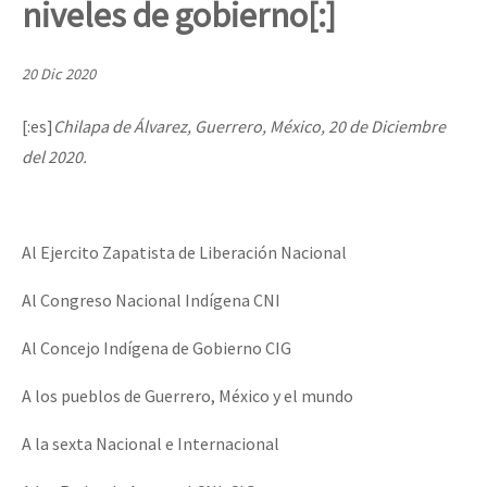
niveles de gobierno[:]
Mundo
EZLN
20 Dic 2020
Dia 1: Encontro “Guerra contra a Humanidade”
La Sexta
[:es]
Chilapa de Álvarez, Guerrero, México, 20 de Diciembre
AutonomÍa y Resistencia
del 2020.
[CDMX – 20 julio] Jornadas globales por la libertad de Jesús Pláci
Megaproyectos
Migración
Al Ejercito Zapatista de Liberación Nacional
Presos
“Sonhando a Terra do Bem Virá” se publica no Estado Espanhol
Al Congreso Nacional Indígena CNI
Mujeres
Niñxs
Al Concejo Indígena de Gobierno CIG
Se o México sabe, que o mundo saiba! Nossas lutas pela memória, a
ETIQUETAS
A los pueblos de Guerrero, México y el mundo
MULTIMEDIA
A la sexta Nacional e Internacional
[25 abr – CDMX] Tokín por el CNI: 30 años de Resistencia y Rebeldí
Audio