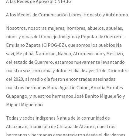
A las Redes de Apoyo al CNI-CIG
Fotorreportaje
A los Medios de Comunicación Libres, Honesto y Autónomo.
Video
Nosotros, nosotras mujeres, hombres, abuelos, abuelas,
Otras secciones
niños y niñas del Concejo Indígena y Popular de Guerrero –
Semillero Guerra contra la Humanidad. (Las poblaciones y
Emiliano Zapata (CIPOG-EZ), que somos los pueblos Na
la naturaleza bajo asedio)
savi, Me pháá, Ñamnkue, Nahua, Afromexicano y Mestizo,
del estado de Guerrero, estamos nuevamente levantando
Libros para descargar
nuestra voz, con rabia y dolor. El día de ayer 19 de Diciembre
Medios Libres
del 2020, al medio día fueron encontradas asesinadas
COVID-19
nuestras hermanas María Agustín Chino, Amalia Morales
Guapango, y nuestros hermanos José Benito Migueleño y
Eventos
Miguel Migueleño.
Contacto
Todas y todos indígenas Nahua de la comunidad de
Alcozacan, municipio de Chilapa de Álvarez, nuestros
hermanos y hermanas desaparecieron desde el día viernes