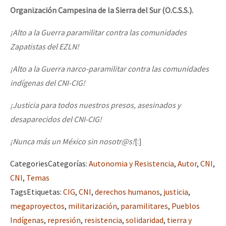
Organización Campesina de la Sierra del Sur (O.C.S.S.).
¡Alto a la Guerra paramilitar contra las comunidades
Zapatistas del EZLN!
¡Alto a la Guerra narco-paramilitar contra las comunidades
indígenas del CNI-CIG!
¡Justicia para todos nuestros presos, asesinados y
desaparecidos del CNI-CIG!
¡Nunca más un México sin nosotr@s!
[:]
Categories
Categorías
:
Autonomia y Resistencia
,
Autor
,
CNI
,
CNI
,
Temas
Tags
Etiquetas
:
CIG
,
CNI
,
derechos humanos
,
justicia
,
megaproyectos
,
militarización
,
paramilitares
,
Pueblos
Indígenas
,
represión
,
resistencia
,
solidaridad
,
tierra y