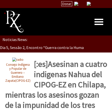
Donar
Dia 5, Sessão 2, Encontro “Guerra contra la Humanidad”
Noticias:
News:
Inicio
Dia 5, sessão 1, do Encontro “Guerra contra a Humanidade”(As pop
Quiénes Somos
La palabra del EZLN
[:es]Asesinan a cuatro
Consejo Indígena
Dia 4 – Encontro “Guerra contra a Humanidade” (As populações e 
Encuentros
y Popular de
indigenas Nahua del
Guerrero –
Emiliano
TEMAS
Zapata(CIPOG-EZ)
CIPOG-EZ en Chilapa,
Chiapas
Dia 3 do Encontro “Guerra contra a Humanidade”
mientras los asesinos gozan
México
de la impunidad de los tres
Latinoamérica
Dia 2 do Encontro “Guerra contra a Humanidad”