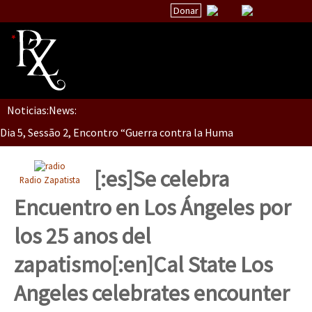
Donar
Noticias:
News:
Inicio
Dia 5, Sessão 2, Encontro “Guerra contra la Humanidad”
Quiénes Somos
La palabra del EZLN
[:es]Se celebra
Radio Zapatista
Dia 5, sessão 1, do Encontro “Guerra contra a Humanidade”(As pop
Encuentros
Encuentro en Los Ángeles por
TEMAS
los 25 anos del
Chiapas
Dia 4 – Encontro “Guerra contra a Humanidade” (As populações e 
zapatismo[:en]Cal State Los
México
Angeles celebrates encounter
Latinoamérica
Dia 3 do Encontro “Guerra contra a Humanidade”