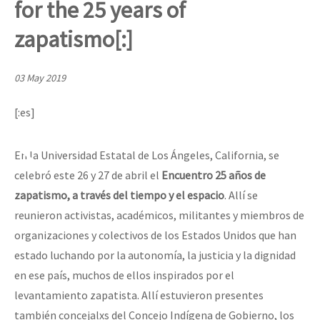
for the 25 years of
Mundo
zapatismo[:]
EZLN
Dia 2 do Encontro “Guerra contra a Humanidad”
La Sexta
03 May 2019
AutonomÍa y Resistencia
[:es]
Dia 1: Encontro “Guerra contra a Humanidade”
Megaproyectos
Migración
En la Universidad Estatal de Los Ángeles, California, se
Presos
celebró este 26 y 27 de abril el
Encuentro 25 años de
[CDMX – 20 julio] Jornadas globales por la libertad de Jesús Pláci
zapatismo, a través del tiempo y el espacio
. Allí se
Mujeres
reunieron activistas, académicos, militantes y miembros de
Niñxs
organizaciones y colectivos de los Estados Unidos que han
“Sonhando a Terra do Bem Virá” se publica no Estado Espanhol
ETIQUETAS
estado luchando por la autonomía, la justicia y la dignidad
en ese país, muchos de ellos inspirados por el
MULTIMEDIA
levantamiento zapatista. Allí estuvieron presentes
Se o México sabe, que o mundo saiba! Nossas lutas pela memória, a
Audio
también concejalxs del Concejo Indígena de Gobierno, los