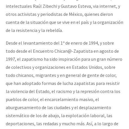
intelectuales Raúl Zibechi y Gustavo Esteva, via internet, y
Fotorreportaje
otros activistas y periodistas de México, quienes dieron
[25 abr – CDMX] Tokín por el CNI: 30 años de Resistencia y Rebeldí
Video
cuenta de la situación que se vive en el país y la organización
Otras secciones
de la resistencia y la rebeldía.
Semillero Guerra contra la Humanidad. (Las poblaciones y
Desde el levantamiento del 1º de enero de 1994, y sobre
la naturaleza bajo asedio)
todo desde el Encuentro Chican@-Zapatista en agosto de
1997, el zapatismo ha sido inspiración para un gran número
Libros para descargar
de colectivos y organizaciones en Estados Unidos, sobre
Medios Libres
todo chicanos, migrantes y en general de gente de color,
COVID-19
que han adoptado formas de lucha zapatistas para resistir
la violencia del Estado, el racismo y la represión contra los
Eventos
pueblos de color, el encarcelamiento masivo, el
Contacto
aburguesamiento de las ciudades y el desplazamiento
sistemático de los de abajo, la explotación laboral, las
deportaciones, las redadas y mucho más. Así, a lo largo de