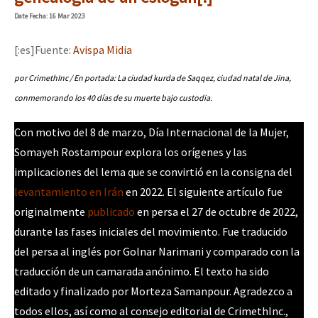
Mundo
Date
Fecha
: 16 Mar 2023
EZLN
[:es]Fuente:
Avispa Midia
Dia 2 do Encontro “Guerra contra a Humanidad”
La Sexta
por CrimethInc / En portada: La ciudad kurda de Saqqez, ciudad natal de Jina,
AutonomÍa y Resistencia
conmemorando los 40 días de su muerte bajo custodia.
Dia 1: Encontro “Guerra contra a Humanidade”
Megaproyectos
Con motivo del 8 de marzo, Día Internacional de la Mujer,
Migración
Somayeh Rostampour explora los orígenes y las
implicaciones del lema que se convirtió en la consigna del
Presos
[CDMX – 20 julio] Jornadas globales por la libertad de Jesús Pláci
levantamiento en Irán
en 2022. El siguiente artículo fue
Mujeres
originalmente
publicado
en persa el 27 de octubre de 2022,
Niñxs
durante las fases iniciales del movimiento. Fue traducido
“Sonhando a Terra do Bem Virá” se publica no Estado Espanhol
del persa al inglés por Golnar Narimani y comparado con la
ETIQUETAS
traducción de un camarada anónimo. El texto ha sido
MULTIMEDIA
editado y finalizado por Morteza Samanpour. Agradezco a
Se o México sabe, que o mundo saiba! Nossas lutas pela memória, a
Audio
todos ellos, así como al consejo editorial de CrimethInc.,