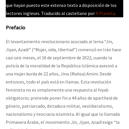
que hayan puesto este extenso texto a disposición de los
Fotorreportaje
lectores ingleses. Traducido al castellano por
A Planeta
.
[25 abr – CDMX] Tokín por el CNI: 30 años de Resistencia y Rebeldí
Video
Prefacio
Otras secciones
Semillero Guerra contra la Humanidad. (Las poblaciones y
El levantamiento revolucionario asociado al lema “Jin,
la naturaleza bajo asedio)
Jiyan, Azadi” (“Mujer, vida, libertad”) comenzó en Irán hace
casi seis meses, el 16 de septiembre de 2022, cuando la
Libros para descargar
policía de la moralidad de la República Islámica asesinó a
Medios Libres
una mujer kurda de 22 años, Jina (Mahsa) Amini. Desde
COVID-19
entonces, todo el país está en llamas. Esta revolución
feminista no es simplemente una respuesta al hiyab
Eventos
obligatorio; pretende poner fin a 44 años de apartheid de
Contacto
género, patriarcado, dictadura militar, neoliberalismo,
nacionalismo y teocracia islamista. Al igual que la llamada
Primavera Árabe, el movimiento
Jin, Jiyan, Azadi
exige “la