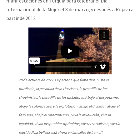
manifestaciones en Turquía para celebrar el Día
Internacional de la Mujer el 8 de marzo, y después a Rojava a
partir de 2012.
29 de octubre de 2022. La persona que filma dice: “Esto es
Kurdistán, la pesadilla de los fascistas, la pesadilla de los
chovinistas, la pesadilla de los dictadores. Abajo el despotismo,
abajo la colonización y la explotación, abajo el dictador, abajo el
fascismo, abajo el oportunismo. ¡Viva la revolución, viva la
igualdad, vivan los pueblos oprimidos, viva el socialismo, viva la
felicidad! La belleza está ahora en las calles de Irán…”.