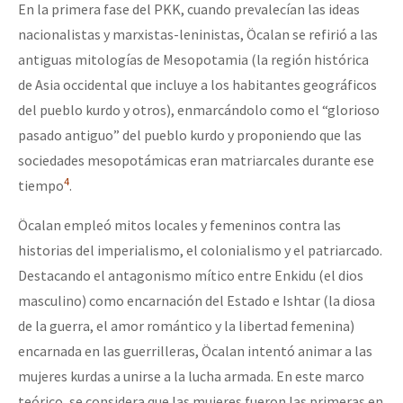
En la primera fase del PKK, cuando prevalecían las ideas
nacionalistas y marxistas-leninistas, Öcalan se refirió a las
antiguas mitologías de Mesopotamia (la región histórica
de Asia occidental que incluye a los habitantes geográficos
del pueblo kurdo y otros), enmarcándolo como el “glorioso
pasado antiguo” del pueblo kurdo y proponiendo que las
sociedades mesopotámicas eran matriarcales durante ese
4
tiempo
.
Öcalan empleó mitos locales y femeninos contra las
historias del imperialismo, el colonialismo y el patriarcado.
Destacando el antagonismo mítico entre Enkidu (el dios
masculino) como encarnación del Estado e Ishtar (la diosa
de la guerra, el amor romántico y la libertad femenina)
encarnada en las guerrilleras, Öcalan intentó animar a las
mujeres kurdas a unirse a la lucha armada. En este marco
teórico, se considera que las mujeres fueron las primeras en