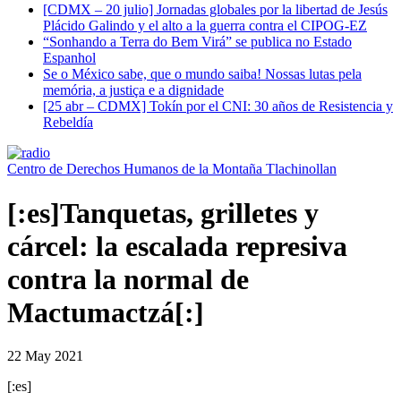
[CDMX – 20 julio] Jornadas globales por la libertad de Jesús
Plácido Galindo y el alto a la guerra contra el CIPOG-EZ
“Sonhando a Terra do Bem Virá” se publica no Estado
Espanhol
Se o México sabe, que o mundo saiba! Nossas lutas pela
memória, a justiça e a dignidade
[25 abr – CDMX] Tokín por el CNI: 30 años de Resistencia y
Rebeldía
Centro de Derechos Humanos de la Montaña Tlachinollan
[:es]Tanquetas, grilletes y
cárcel: la escalada represiva
contra la normal de
Mactumactzá[:]
22 May 2021
[:es]