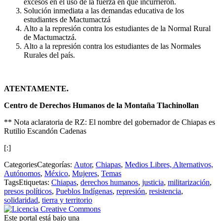
excesos en el uso de la fuerza en que incurrieron.
Solución inmediata a las demandas educativa de los
estudiantes de Mactumactzá
Alto a la represión contra los estudiantes de la Normal Rural
de Mactumactzá.
Alto a la represión contra los estudiantes de las Normales
Rurales del país.
ATENTAMENTE.
Centro de Derechos Humanos de la Montaña Tlachinollan
** Nota aclaratoria de RZ: El nombre del gobernador de Chiapas es
Rutilio Escandón Cadenas
[:]
Categories
Categorías
:
Autor
,
Chiapas
,
Medios Libres, Alternativos,
Autónomos
,
México
,
Mujeres
,
Temas
Tags
Etiquetas
:
Chiapas
,
derechos humanos
,
justicia
,
militarización
,
presos políticos
,
Pueblos Indígenas
,
represión
,
resistencia
,
solidaridad
,
tierra y territorio
Este portal está bajo una