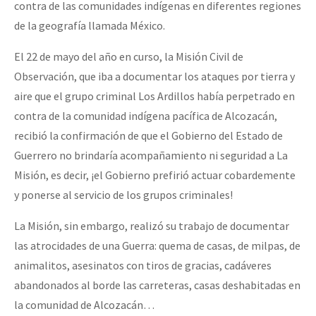
contra de las comunidades indígenas en diferentes regiones
Mundo
de la geografía llamada México.
EZLN
El 22 de mayo del año en curso, la Misión Civil de
Dia 1: Encontro “Guerra contra a Humanidade”
La Sexta
Observación, que iba a documentar los ataques por tierra y
AutonomÍa y Resistencia
aire que el grupo criminal Los Ardillos había perpetrado en
contra de la comunidad indígena pacífica de Alcozacán,
[CDMX – 20 julio] Jornadas globales por la libertad de Jesús Pláci
Megaproyectos
recibió la confirmación de que el Gobierno del Estado de
Migración
Guerrero no brindaría acompañamiento ni seguridad a La
Presos
Misión, es decir, ¡el Gobierno prefirió actuar cobardemente
“Sonhando a Terra do Bem Virá” se publica no Estado Espanhol
y ponerse al servicio de los grupos criminales!
Mujeres
Niñxs
La Misión, sin embargo, realizó su trabajo de documentar
Se o México sabe, que o mundo saiba! Nossas lutas pela memória, a
las atrocidades de una Guerra: quema de casas, de milpas, de
ETIQUETAS
animalitos, asesinatos con tiros de gracias, cadáveres
MULTIMEDIA
abandonados al borde las carreteras, casas deshabitadas en
[25 abr – CDMX] Tokín por el CNI: 30 años de Resistencia y Rebeldí
la comunidad de Alcozacán…
Audio