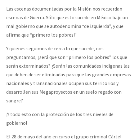
Fotorreportaje
Las escenas documentadas por la Misión nos recuerdan
escenas de Guerra. Sólo que esto sucede en México bajo un
Video
mal gobierno que se autodenomina “de izquierda”, y que
Otras secciones
afirma que “¡primero los pobres!”
Semillero Guerra contra la Humanidad. (Las poblaciones y
Y quienes seguimos de cerca lo que sucede, nos
la naturaleza bajo asedio)
preguntamos, ¿será que son “primero los pobres” los que
Libros para descargar
serán exterminados? ¿Serán las comunidades indígenas las
que deben de ser eliminadas para que las grandes empresas
Medios Libres
nacionales y transnacionales ocupen sus territorios y
COVID-19
desarrollen sus Megaproyectos en un suelo regado con
Eventos
sangre?
Contacto
¡Y todo esto con la protección de los tres niveles de
gobierno!
El 28 de mayo del año en curso el grupo criminal Cártel