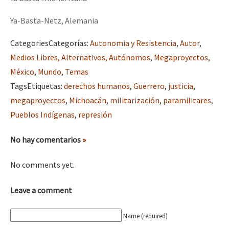
Ya-Basta-Netz, Alemania
Categories
Categorías
:
Autonomia y Resistencia
,
Autor
,
Medios Libres, Alternativos, Autónomos
,
Megaproyectos
,
México
,
Mundo
,
Temas
Tags
Etiquetas
:
derechos humanos
,
Guerrero
,
justicia
,
megaproyectos
,
Michoacán
,
militarización
,
paramilitares
,
Pueblos Indígenas
,
represión
No hay comentarios
»
No comments yet.
Leave a comment
Name (required)