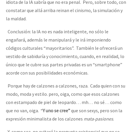
idiota de la IA sabría que no era penal. Pero, sobre todo, con
constatar que allá arriba reinan el cinismo, la simulación y
la maldad.
Conclusión: la IA no es nada inteligente, no sólo le
engañará, además le manipulará y le irá imponiendo
códigos culturales “mayoritarios”. También le ofrecerá un
vestido de sabiduría y conocimiento, cuando, en realidad, lo
único que le cubre sus partes privadas es un “smartphone”
acorde con sus posibilidades económicas.
Porque hay de calzones a calzones, raza. Cada quien con su
modo, moda y estilo. pero, oiga, como que esos calzones
con estampado de piel de leopardo… mh… no sé… como
que no van, oiga. “
Y uno se cree”
que son sexys, pero son la
expresión minimalista de los calzones
mata-pasiones
.
Y, como sea, no evitará la pregunta existencial que no se