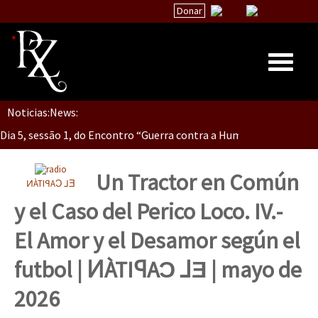
Donar
Dia 5, Sessão 2, Encontro “Guerra contra la Humanidad”
Noticias:
News:
Inicio
Dia 5, sessão 1, do Encontro “Guerra contra a Humanidade”(As pop
Quiénes Somos
La palabra del EZLN
Un Tractor en Común
ͶÀTIꟼAƆ ⅃Ǝ
Dia 4 – Encontro “Guerra contra a Humanidade” (As populações e 
Encuentros
y el Caso del Perico Loco. IV.-
TEMAS
El Amor y el Desamor según el
Chiapas
Dia 3 do Encontro “Guerra contra a Humanidade”
futbol | ͶÀTIꟼAƆ ⅃Ǝ | mayo de
México
2026
Latinoamérica
Dia 2 do Encontro “Guerra contra a Humanidad”