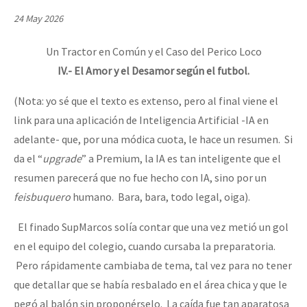
Mundo
24 May 2026
EZLN
Un Tractor en Común y el Caso del Perico Loco
Dia 1: Encontro “Guerra contra a Humanidade”
La Sexta
IV.- El Amor y el Desamor según el futbol.
AutonomÍa y Resistencia
(Nota: yo sé que el texto es extenso, pero al final viene el
[CDMX – 20 julio] Jornadas globales por la libertad de Jesús Pláci
Megaproyectos
link para una aplicación de Inteligencia Artificial -IA en
adelante- que, por una módica cuota, le hace un resumen. Si
Migración
da el “
upgrade
” a Premium, la IA es tan inteligente que el
Presos
“Sonhando a Terra do Bem Virá” se publica no Estado Espanhol
resumen parecerá que no fue hecho con IA, sino por un
Mujeres
feisbuquero
humano. Bara, bara, todo legal, oiga).
Niñxs
El finado SupMarcos solía contar que una vez metió un gol
Se o México sabe, que o mundo saiba! Nossas lutas pela memória, a
ETIQUETAS
en el equipo del colegio, cuando cursaba la preparatoria.
Pero rápidamente cambiaba de tema, tal vez para no tener
MULTIMEDIA
que detallar que se había resbalado en el área chica y que le
[25 abr – CDMX] Tokín por el CNI: 30 años de Resistencia y Rebeldí
Audio
pegó al balón sin proponérselo. La caída fue tan aparatosa