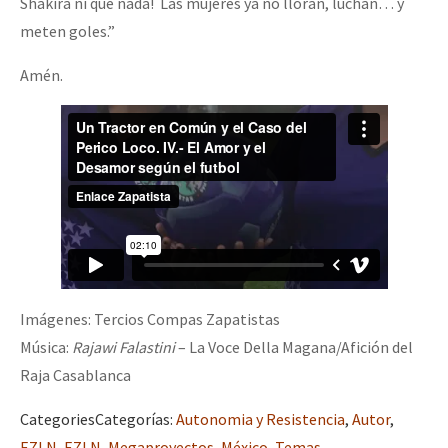
Shakira ni que nada! Las mujeres ya no lloran, luchan… y
meten goles.”
Amén.
Imágenes: Tercios Compas Zapatistas
Música:
Rajawi Falastini
– La Voce Della Magana/Afición del
Raja Casablanca
Categories
Categorías
:
Autonomia y Resistencia
,
Autor
,
EZLN
,
EZLN
,
Megaproyectos
,
México
,
Temas