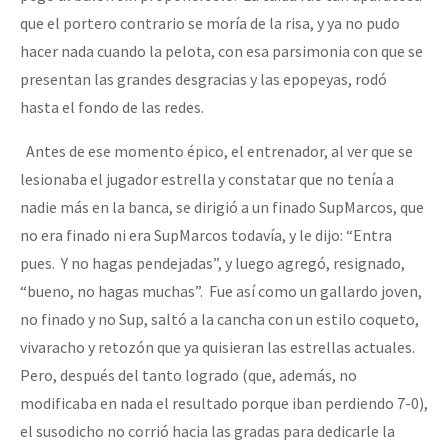
Fotorreportaje
que el portero contrario se moría de la risa, y ya no pudo
hacer nada cuando la pelota, con esa parsimonia con que se
Video
presentan las grandes desgracias y las epopeyas, rodó
Otras secciones
hasta el fondo de las redes.
Semillero Guerra contra la Humanidad. (Las poblaciones y
Antes de ese momento épico, el entrenador, al ver que se
la naturaleza bajo asedio)
lesionaba el jugador estrella y constatar que no tenía a
Libros para descargar
nadie más en la banca, se dirigió a un finado SupMarcos, que
no era finado ni era SupMarcos todavía, y le dijo: “Entra
Medios Libres
pues. Y no hagas pendejadas”, y luego agregó, resignado,
COVID-19
“bueno, no hagas muchas”. Fue así como un gallardo joven,
no finado y no Sup, saltó a la cancha con un estilo coqueto,
Eventos
vivaracho y retozón que ya quisieran las estrellas actuales.
Contacto
Pero, después del tanto logrado (que, además, no
modificaba en nada el resultado porque iban perdiendo 7-0),
el susodicho no corrió hacia las gradas para dedicarle la