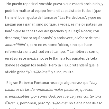
No puedo repetir el vocablo puesto que estará prohibido, y
podrían multar al equipo femenil zapatista de futbol (que
tiene el buen gusto de llamarse “Las Perdedoras”, y que no
juegan para ganar, sino porque, a veces, es mejor patear un
balón que la cabeza del desgraciado que llegó a decir, con
desamor, “hasta aquí nomás” y anda vete, olvídate de “mi
amorcititillo
”), pero no es homofóbico, sino que hace
referencia a una actitud en el campo. Y también es como,
en el sureste mexicano, se le llama a los pañales de tela
donde se cagan los bebés. Pero la FIFA pretenderá que la
afición grite “
¡Pusilánime!
”, y si no, multa.
El gran Roberto Fontanarrosa dijo alguna vez que “
hay
palabras de las denominadas malas palabras, que son
irremplazables: por sonoridad, por fuerza y por contextura
física
”. Y, perdonen, pero “
pusilánime
” no tiene nada de eso,