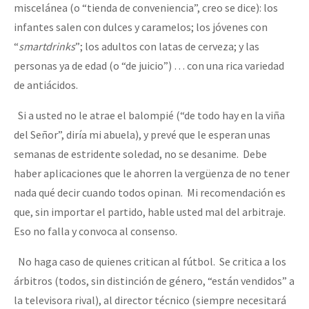
miscelánea (o “tienda de conveniencia”, creo se dice): los
infantes salen con dulces y caramelos; los jóvenes con
“
smartdrinks
”; los adultos con latas de cerveza; y las
personas ya de edad (o “de juicio”) … con una rica variedad
de antiácidos.
Si a usted no le atrae el balompié (“de todo hay en la viña
del Señor”, diría mi abuela), y prevé que le esperan unas
semanas de estridente soledad, no se desanime. Debe
haber aplicaciones que le ahorren la vergüenza de no tener
nada qué decir cuando todos opinan. Mi recomendación es
que, sin importar el partido, hable usted mal del arbitraje.
Eso no falla y convoca al consenso.
No haga caso de quienes critican al fútbol. Se critica a los
árbitros (todos, sin distinción de género, “están vendidos” a
la televisora rival), al director técnico (siempre necesitará