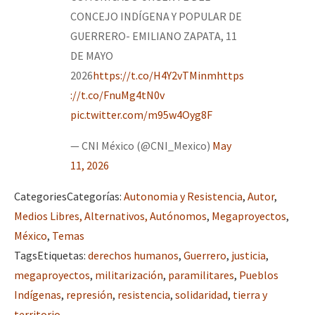
CONCEJO INDÍGENA Y POPULAR DE
GUERRERO- EMILIANO ZAPATA, 11
DE MAYO
2026
https://t.co/H4Y2vTMinm
https
://t.co/FnuMg4tN0v
pic.twitter.com/m95w4Oyg8F
— CNI México (@CNI_Mexico)
May
11, 2026
Categories
Categorías
:
Autonomia y Resistencia
,
Autor
,
Medios Libres, Alternativos, Autónomos
,
Megaproyectos
,
México
,
Temas
Tags
Etiquetas
:
derechos humanos
,
Guerrero
,
justicia
,
megaproyectos
,
militarización
,
paramilitares
,
Pueblos
Indígenas
,
represión
,
resistencia
,
solidaridad
,
tierra y
territorio