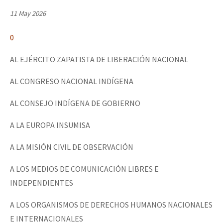
Mundo
11 May 2026
EZLN
0
Dia 1: Encontro “Guerra contra a Humanidade”
La Sexta
AL EJÉRCITO ZAPATISTA DE LIBERACIÓN NACIONAL
AutonomÍa y Resistencia
AL CONGRESO NACIONAL INDÍGENA
[CDMX – 20 julio] Jornadas globales por la libertad de Jesús Pláci
Megaproyectos
Migración
AL CONSEJO INDÍGENA DE GOBIERNO
Presos
“Sonhando a Terra do Bem Virá” se publica no Estado Espanhol
A LA EUROPA INSUMISA
Mujeres
A LA MISIÓN CIVIL DE OBSERVACIÓN
Niñxs
Se o México sabe, que o mundo saiba! Nossas lutas pela memória, a
A LOS MEDIOS DE COMUNICACIÓN LIBRES E
ETIQUETAS
INDEPENDIENTES
MULTIMEDIA
A LOS ORGANISMOS DE DERECHOS HUMANOS NACIONALES
[25 abr – CDMX] Tokín por el CNI: 30 años de Resistencia y Rebeldí
Audio
E INTERNACIONALES