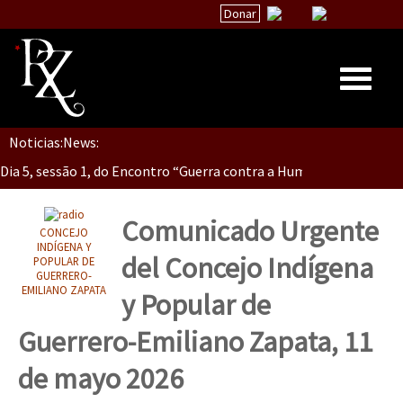
Donar
Dia 5, Sessão 2, Encontro “Guerra contra la Humanidad”
Noticias:
News:
Inicio
Dia 5, sessão 1, do Encontro “Guerra contra a Humanidade”(As pop
Quiénes Somos
La palabra del EZLN
Comunicado Urgente
CONCEJO
Dia 4 – Encontro “Guerra contra a Humanidade” (As populações e 
Encuentros
INDÍGENA Y
del Concejo Indígena
POPULAR DE
GUERRERO-
TEMAS
EMILIANO ZAPATA
y Popular de
Chiapas
Dia 3 do Encontro “Guerra contra a Humanidade”
Guerrero-Emiliano Zapata, 11
México
de mayo 2026
Latinoamérica
Dia 2 do Encontro “Guerra contra a Humanidad”