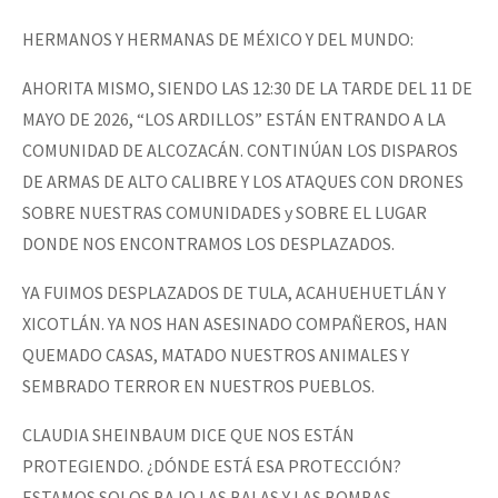
Fotorreportaje
HERMANOS Y HERMANAS DE MÉXICO Y DEL MUNDO:
Video
AHORITA MISMO, SIENDO LAS 12:30 DE LA TARDE DEL 11 DE
Otras secciones
MAYO DE 2026, “LOS ARDILLOS” ESTÁN ENTRANDO A LA
COMUNIDAD DE ALCOZACÁN. CONTINÚAN LOS DISPAROS
Semillero Guerra contra la Humanidad. (Las poblaciones y
DE ARMAS DE ALTO CALIBRE Y LOS ATAQUES CON DRONES
la naturaleza bajo asedio)
SOBRE NUESTRAS COMUNIDADES y SOBRE EL LUGAR
Libros para descargar
DONDE NOS ENCONTRAMOS LOS DESPLAZADOS.
Medios Libres
YA FUIMOS DESPLAZADOS DE TULA, ACAHUEHUETLÁN Y
COVID-19
XICOTLÁN. YA NOS HAN ASESINADO COMPAÑEROS, HAN
QUEMADO CASAS, MATADO NUESTROS ANIMALES Y
Eventos
SEMBRADO TERROR EN NUESTROS PUEBLOS.
Contacto
CLAUDIA SHEINBAUM DICE QUE NOS ESTÁN
PROTEGIENDO. ¿DÓNDE ESTÁ ESA PROTECCIÓN?
ESTAMOS SOLOS BAJO LAS BALAS Y LAS BOMBAS.