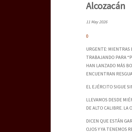
Dia 3 do Encontro “Gu
Alcozacán
11 May 2026
Dia 2 do Encontro “Gu
0
URGENTE: MIENTRAS 
Dia 1: Encontro “Guer
TRABAJANDO PARA “PR
HAN LANZADO MÁS BO
ENCUENTRAN RESGUAR
[CDMX – 20 julio] Jorna
EL EJÉRCITO SIGUE S
LLEVAMOS DESDE MIÉR
“Sonhando a Terra do 
DE ALTO CALIBRE. LA
DICEN QUE ESTÁN GA
Se o México sabe, que 
OJOS Y YA TENEMOS 