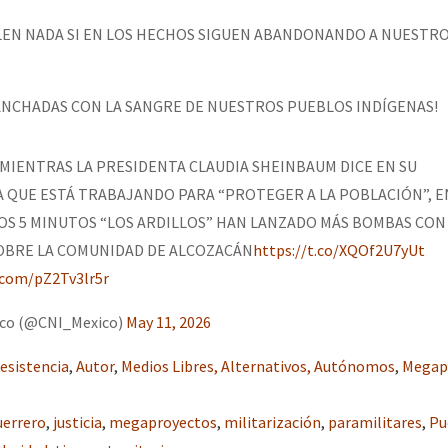
ALEN NADA SI EN LOS HECHOS SIGUEN ABANDONANDO A NUESTRO
or el CNI: 30 años de Resistencia y Rebeldía
ANCHADAS CON LA SANGRE DE NUESTROS PUEBLOS INDÍGENAS!
MIENTRAS LA PRESIDENTA CLAUDIA SHEINBAUM DICE EN SU
QUE ESTÁ TRABAJANDO PARA “PROTEGER A LA POBLACIÓN”, E
OS 5 MINUTOS “LOS ARDILLOS” HAN LANZADO MÁS BOMBAS CON
OBRE LA COMUNIDAD DE ALCOZACÁN
https://t.co/XQOf2U7yUt
r.com/pZ2Tv3lr5r
ico (@CNI_Mexico)
May 11, 2026
esistencia
,
Autor
,
Medios Libres, Alternativos, Autónomos
,
Megap
uerrero
,
justicia
,
megaproyectos
,
militarización
,
paramilitares
,
Pu