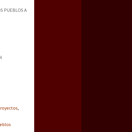
S PUEBLOS A
N
royectos
,
eblos