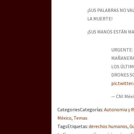
¡SUS PALABRAS NO V
LA MUERTE!
[25 abr – CDMX] Tokín p
¡SUS MANOS ESTÁN M
URGENTE: 
MAÑANERA 
LOS ÚLTIM
DRONES S
pic.twitte
— CNI Méx
Categories
Categorías
:
Autonomia y R
México
,
Temas
Tags
Etiquetas
:
derechos humanos
,
G