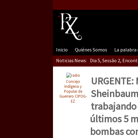
Inicio
Quiénes Somos
La palabra
Noticias:
News:
Dia 5, Sessão 2, Encon
URGENTE: M
Concejo
Dia 5, sessão 1, do En
Indígena y
Sheinbaum 
Popular de
Guerrero CIPOG-
EZ
trabajando 
Dia 4 – Encontro “Guer
últimos 5 m
bombas con