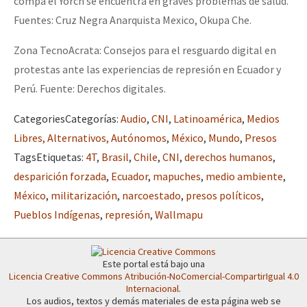
compa el Yorch se encuentra en graves problemas de salud.
Fuentes: Cruz Negra Anarquista Mexico, Okupa Che.
Zona TecnoAcrata: Consejos para el resguardo digital en
protestas ante las experiencias de represión en Ecuador y
Perú. Fuente: Derechos digitales.
Categories
Categorías
:
Audio
,
CNI
,
Latinoamérica
,
Medios
Libres, Alternativos, Autónomos
,
México
,
Mundo
,
Presos
Tags
Etiquetas
:
4T
,
Brasil
,
Chile
,
CNI
,
derechos humanos
,
desparición forzada
,
Ecuador
,
mapuches
,
medio ambiente
,
México
,
militarización
,
narcoestado
,
presos políticos
,
Pueblos Indígenas
,
represión
,
Wallmapu
Este portal está bajo una
Licencia Creative Commons Atribución-NoComercial-CompartirIgual 4.0
Internacional
.
Los audios, textos y demás materiales de esta página web se