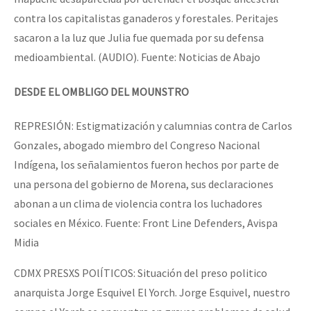
Fotorreportaje
contra los capitalistas ganaderos y forestales. Peritajes
sacaron a la luz que Julia fue quemada por su defensa
[25 abr – CDMX] Tokín por el CNI: 30 años de Resistencia y Rebeldí
Video
medioambiental. (AUDIO). Fuente: Noticias de Abajo
Otras secciones
DESDE EL OMBLIGO DEL MOUNSTRO
Semillero Guerra contra la Humanidad. (Las poblaciones y
la naturaleza bajo asedio)
REPRESIÓN: Estigmatización y calumnias contra de Carlos
Libros para descargar
Gonzales, abogado miembro del Congreso Nacional
Indígena, los señalamientos fueron hechos por parte de
Medios Libres
una persona del gobierno de Morena, sus declaraciones
COVID-19
abonan a un clima de violencia contra los luchadores
sociales en México. Fuente: Front Line Defenders, Avispa
Eventos
Midia
Contacto
CDMX PRESXS POlÍTICOS: Situación del preso politico
anarquista Jorge Esquivel El Yorch. Jorge Esquivel, nuestro