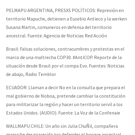
Mundo
PELMAPU ARGENTINA, PRESXS POLÍTICOS: Represión en
EZLN
territorio Mapuche, detienen a Eusebio Antieco y la werken
Dia 2 do Encontro “Guerra contra a Humanidad”
La Sexta
Susana Martin, comuneros en defensa del territorio
ancestral. Fuente: Agencia de Noticias Red Acción
AutonomÍa y Resistencia
Brasil: Falsas soluciones, contracumbres y protestas en el
Dia 1: Encontro “Guerra contra a Humanidade”
Megaproyectos
marco de una maltrecha COP30. #AntiCOP. Reporte de la
Migración
situación desde Brasil por el compa Evo. Fuentes: Noticias
Presos
de abajo, Radio Temblor
[CDMX – 20 julio] Jornadas globales por la libertad de Jesús Pláci
Mujeres
ECUADOR: Llaman a decir No en la consulta que prepara el
Niñxs
mal gobierno de Noboa, pretende cambiar la constitución
“Sonhando a Terra do Bem Virá” se publica no Estado Espanhol
para militarizar la región y hacer un territorio servil a los
ETIQUETAS
Estados Unidos. (AUDIO). Fuente: La Voz de la Confenaie
MULTIMEDIA
WALLMAPU CHILE: Un año sin Julia ChuÑil, compañera
Se o México sabe, que o mundo saiba! Nossas lutas pela memória, a
Audio
mapuche desaparecida por defender el bosque ancestral