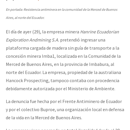
Mundo
En portada: Resistencia antiminera en la comunidad de la Merced de Buenos
EZLN
Aires, al norte del Ecuador.
Dia 2 do Encontro “Guerra contra a Humanidad”
La Sexta
El día de ayer (29), la empresa minera
Hanrine Ecuadorian
AutonomÍa y Resistencia
Exploration Andmining S.A.
pretendió ingresar una
plataforma cargada de madera sin guía de transporte a la
Dia 1: Encontro “Guerra contra a Humanidade”
Megaproyectos
concesión minera Imba1, localizada en la Comunidad de la
Migración
Merced de Buenos Aires, en la provincia de Imbabura, al
Presos
norte del Ecuador. La empresa, propiedad de la australiana
[CDMX – 20 julio] Jornadas globales por la libertad de Jesús Pláci
Hancock Prospecting, tampoco contaba con procedencia
Mujeres
debidamente autorizada por el Ministerio de Ambiente.
Niñxs
“Sonhando a Terra do Bem Virá” se publica no Estado Espanhol
La denuncia fue hecha por el Frente Antiminero de Ecuador
ETIQUETAS
y por el colectivo Buproe, una organización local en defensa
MULTIMEDIA
de la vida en la Merced de Buenos Aires.
Se o México sabe, que o mundo saiba! Nossas lutas pela memória, a
Audio