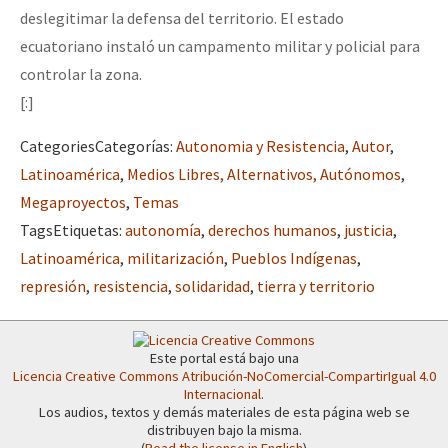
deslegitimar la defensa del territorio. El estado
ecuatoriano instaló un campamento militar y policial para
controlar la zona.
[:]
Categories
Categorías
:
Autonomia y Resistencia
,
Autor
,
Latinoamérica
,
Medios Libres, Alternativos, Autónomos
,
Megaproyectos
,
Temas
Tags
Etiquetas
:
autonomía
,
derechos humanos
,
justicia
,
Latinoamérica
,
militarización
,
Pueblos Indígenas
,
represión
,
resistencia
,
solidaridad
,
tierra y territorio
Este portal está bajo una
Licencia Creative Commons Atribución-NoComercial-CompartirIgual 4.0
Internacional
.
Los audios, textos y demás materiales de esta página web se
distribuyen bajo la misma.
(
Read the license in English
)