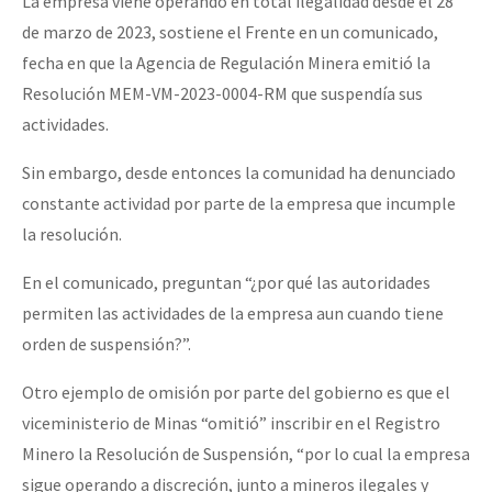
La empresa viene operando en total ilegalidad desde el 28
Fotorreportaje
de marzo de 2023, sostiene el Frente en un comunicado,
fecha en que la Agencia de Regulación Minera emitió la
[25 abr – CDMX] Tokín por el CNI: 30 años de Resistencia y Rebeldí
Video
Resolución MEM-VM-2023-0004-RM que suspendía sus
Otras secciones
actividades.
Semillero Guerra contra la Humanidad. (Las poblaciones y
Sin embargo, desde entonces la comunidad ha denunciado
la naturaleza bajo asedio)
constante actividad por parte de la empresa que incumple
Libros para descargar
la resolución.
Medios Libres
En el comunicado, preguntan “¿por qué las autoridades
COVID-19
permiten las actividades de la empresa aun cuando tiene
orden de suspensión?”.
Eventos
Otro ejemplo de omisión por parte del gobierno es que el
Contacto
viceministerio de Minas “omitió” inscribir en el Registro
Minero la Resolución de Suspensión, “por lo cual la empresa
sigue operando a discreción, junto a mineros ilegales y