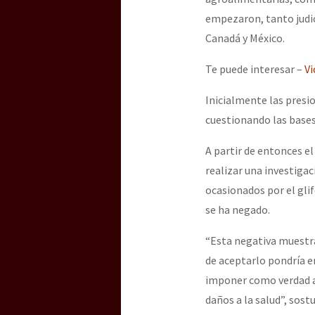
empezaron, tanto judic
Canadá y México.
[25 abr – CDMX] Tokín p
Te puede interesar –
Vi
Inicialmente las presi
cuestionando las bases 
A partir de entonces e
realizar una investiga
ocasionados por el gli
se ha negado.
“Esta negativa muestra
de aceptarlo pondría e
imponer como verdad a
daños a la salud”, sos