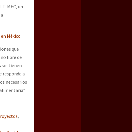
el T-MEC, un
la
 en México
ciones que
gno libre de
s sostienen
e responda a
yos necesarios
alimentaria”.
royectos
,