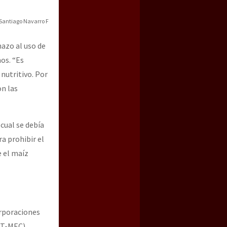
 Santiago Navarro F
hazo al uso de
os. “Es
nutritivo. Por
n las
cual se debía
a guerra contra el CIPOG-EZ
ra prohibir el
 el maíz
orporaciones
(T-MEC),