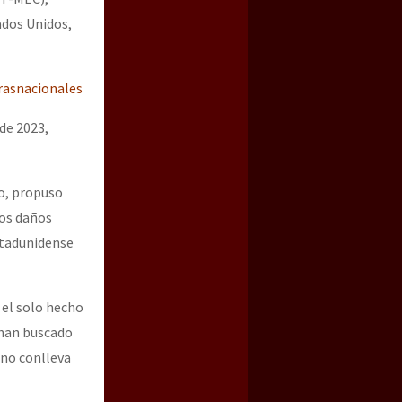
ados Unidos,
trasnacionales
de 2023,
so, propuso
los daños
stadunidense
 el solo hecho
 han buscado
 no conlleva