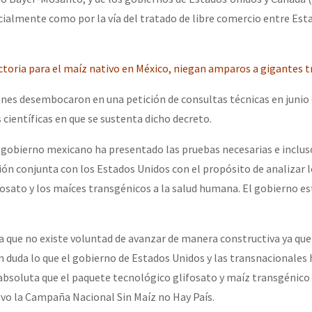
ialmente como por la vía del tratado de libre comercio entre Est
or el CNI: 30 años de Resistencia y Rebeldía
ctoria para el maíz nativo en México, niegan amparos a gigantes 
ones desembocaron en una petición de consultas técnicas en junio 
científicas en que se sustenta dicho decreto.
l gobierno mexicano ha presentado las pruebas necesarias e inclu
ción conjunta con los Estados Unidos con el propósito de analizar 
fosato y los maíces transgénicos a la salud humana. El gobierno e
 que no existe voluntad de avanzar de manera constructiva ya que
n duda lo que el gobierno de Estados Unidos y las transnacionales
bsoluta que el paquete tecnológico glifosato y maíz transgénico
tuvo la Campaña Nacional Sin Maíz no Hay País.