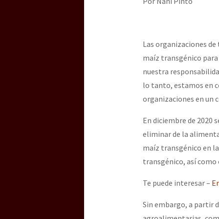
Por Ñaní Pinto
Dia 3 do Encontro “Gu
Dia 2 do Encontro “Gu
Las organizaciones de 
maíz transgénico para 
nuestra responsabilida
Dia 1: Encontro “Guer
lo tanto, estamos en c
organizaciones en un 
En diciembre de 2020 s
[CDMX – 20 julio] Jorna
eliminar de la alimenta
maíz transgénico en la
transgénico, así como e
“Sonhando a Terra do 
Te puede interesar –
En
Sin embargo, a partir 
Se o México sabe, que 
agroalimentarias, com