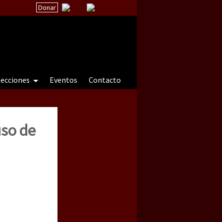
Donar
secciones
Eventos
Contacto
uso de
 a natureza sob cerco)