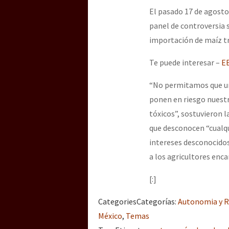
El pasado 17 de agosto
panel de controversia 
importación de maíz t
Te puede interesar –
EE
“No permitamos que un
ponen en riesgo nuestro
tóxicos”, sostuvieron 
que desconocen “cualq
intereses desconocidos
a los agricultores enca
[:]
Categories
Categorías
:
Autonomia y R
México
,
Temas