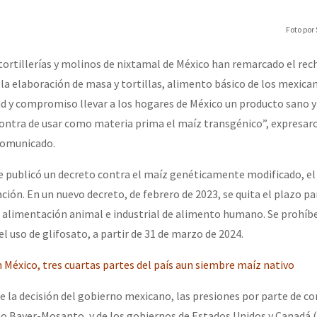
erra contra a Humanidade”
Foto por
erra contra a Humanidad”
tortillerías y molinos de nixtamal de México han remarcado el rec
la elaboración de masa y tortillas, alimento básico de los mexican
d y compromiso llevar a los hogares de México un producto sano y 
ra contra a Humanidade”
ontra de usar como materia prima el maíz transgénico”, expresaro
comunicado.
e publicó un decreto contra el maíz genéticamente modificado, el 
das globales por la libertad de Jesús Plácido Galindo y el alto a l
ción. En un nuevo decreto, de febrero de 2023, se quita el plazo pa
 alimentación animal e industrial de alimento humano. Se prohíbe
l uso de glifosato, a partir de 31 de marzo de 2024.
Bem Virá” se publica no Estado Espanhol
 México, tres cuartas partes del país aun siembre maíz nativo
de la decisión del gobierno mexicano, las presiones por parte de c
o mundo saiba! Nossas lutas pela memória, a justiça e a dignidade
o Bayer-Mosanto, y de los gobiernos de Estados Unidos y Canadá 