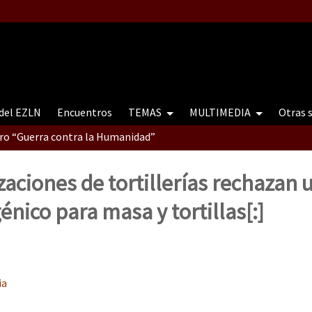
 del EZLN
Encuentros
TEMAS
MULTIMEDIA
Otras 
tro “Guerra contra la Humanidad”
zaciones de tortillerías rechazan 
contro “Guerra contra a Humanidade”(As populações e a natureza e
énico para masa y tortillas[:]
ra contra a Humanidade” (As populações e a natureza sob cerco)
ia