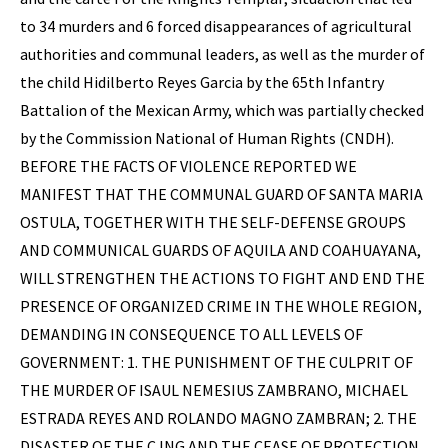
to 34 murders and 6 forced disappearances of agricultural
authorities and communal leaders, as well as the murder of
the child Hidilberto Reyes Garcia by the 65th Infantry
Battalion of the Mexican Army, which was partially checked
by the Commission National of Human Rights (CNDH).
BEFORE THE FACTS OF VIOLENCE REPORTED WE
MANIFEST THAT THE COMMUNAL GUARD OF SANTA MARIA
OSTULA, TOGETHER WITH THE SELF-DEFENSE GROUPS
AND COMMUNICAL GUARDS OF AQUILA AND COAHUAYANA,
WILL STRENGTHEN THE ACTIONS TO FIGHT AND END THE
PRESENCE OF ORGANIZED CRIME IN THE WHOLE REGION,
DEMANDING IN CONSEQUENCE TO ALL LEVELS OF
GOVERNMENT: 1. THE PUNISHMENT OF THE CULPRIT OF
THE MURDER OF ISAUL NEMESIUS ZAMBRANO, MICHAEL
ESTRADA REYES AND ROLANDO MAGNO ZAMBRAN; 2. THE
DISASTER OF THE CJNG AND THE CEASE OF PROTECTION