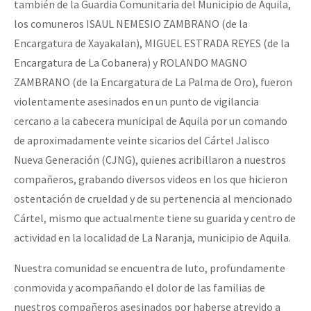
también de la Guardia Comunitaria del Municipio de Aquila,
Fotorreportaje
los comuneros ISAUL NEMESIO ZAMBRANO (de la
Video
Encargatura de Xayakalan), MIGUEL ESTRADA REYES (de la
Encargatura de La Cobanera) y ROLANDO MAGNO
Otras secciones
ZAMBRANO (de la Encargatura de La Palma de Oro), fueron
Semillero Guerra contra la Humanidad. (Las poblaciones y
violentamente asesinados en un punto de vigilancia
la naturaleza bajo asedio)
cercano a la cabecera municipal de Aquila por un comando
de aproximadamente veinte sicarios del Cártel Jalisco
Libros para descargar
Nueva Generación (CJNG), quienes acribillaron a nuestros
Medios Libres
compañeros, grabando diversos videos en los que hicieron
COVID-19
ostentación de crueldad y de su pertenencia al mencionado
Cártel, mismo que actualmente tiene su guarida y centro de
Eventos
actividad en la localidad de La Naranja, municipio de Aquila.
Contacto
Nuestra comunidad se encuentra de luto, profundamente
conmovida y acompañando el dolor de las familias de
nuestros compañeros asesinados por haberse atrevido a