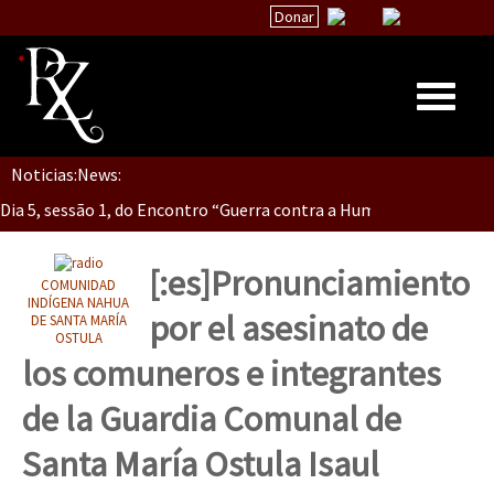
Donar
Dia 5, Sessão 2, Encontro “Guerra contra la Humanidad”
Noticias:
News:
Inicio
Dia 5, sessão 1, do Encontro “Guerra contra a Humanidade”(As pop
Quiénes Somos
La palabra del EZLN
[:es]Pronunciamiento
COMUNIDAD
Dia 4 – Encontro “Guerra contra a Humanidade” (As populações e 
Encuentros
INDÍGENA NAHUA
por el asesinato de
DE SANTA MARÍA
OSTULA
TEMAS
los comuneros e integrantes
Chiapas
Dia 3 do Encontro “Guerra contra a Humanidade”
de la Guardia Comunal de
México
Santa María Ostula Isaul
Latinoamérica
Dia 2 do Encontro “Guerra contra a Humanidad”