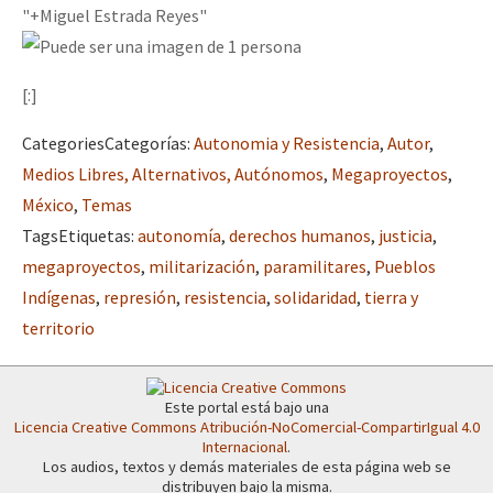
[:]
Categories
Categorías
:
Autonomia y Resistencia
,
Autor
,
Medios Libres, Alternativos, Autónomos
,
Megaproyectos
,
México
,
Temas
Tags
Etiquetas
:
autonomía
,
derechos humanos
,
justicia
,
megaproyectos
,
militarización
,
paramilitares
,
Pueblos
Indígenas
,
represión
,
resistencia
,
solidaridad
,
tierra y
territorio
Este portal está bajo una
Licencia Creative Commons Atribución-NoComercial-CompartirIgual 4.0
Internacional
.
Los audios, textos y demás materiales de esta página web se
distribuyen bajo la misma.