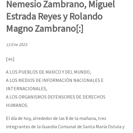
Nemesio Zambrano, Miguel
Mundo
Estrada Reyes y Rolando
EZLN
Dia 1: Encontro “Guerra contra a Humanidade”
Magno Zambrano[:]
La Sexta
AutonomÍa y Resistencia
13 Ene 2023
[CDMX – 20 julio] Jornadas globales por la libertad de Jesús Pláci
Megaproyectos
[:es]
Migración
A LOS PUEBLOS DE MéXICO Y DEL MUNDO,
Presos
“Sonhando a Terra do Bem Virá” se publica no Estado Espanhol
A LOS MEDIOS DE INFORMACIÓN NACIONALES E
Mujeres
INTERNACIONALES,
Niñxs
A LOS ORGANISMOS DEFENSORES DE DERECHOS
Se o México sabe, que o mundo saiba! Nossas lutas pela memória, a
HUMANOS.
ETIQUETAS
MULTIMEDIA
El día de hoy, alrededor de las 8 de la mañana, tres
[25 abr – CDMX] Tokín por el CNI: 30 años de Resistencia y Rebeldí
integrantes de la Guardia Comunal de Santa María Ostula y
Audio