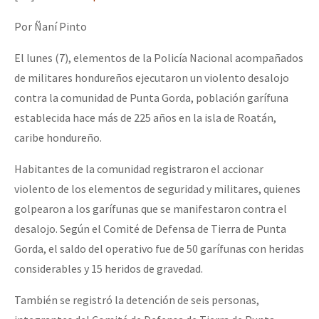
Mundo
Por Ñaní Pinto
EZLN
El lunes (7), elementos de la Policía Nacional acompañados
Dia 1: Encontro “Guerra contra a Humanidade”
La Sexta
de militares hondureños ejecutaron un violento desalojo
AutonomÍa y Resistencia
contra la comunidad de Punta Gorda, población garífuna
establecida hace más de 225 años en la isla de Roatán,
[CDMX – 20 julio] Jornadas globales por la libertad de Jesús Pláci
Megaproyectos
caribe hondureño.
Migración
Habitantes de la comunidad registraron el accionar
Presos
“Sonhando a Terra do Bem Virá” se publica no Estado Espanhol
violento de los elementos de seguridad y militares, quienes
Mujeres
golpearon a los garífunas que se manifestaron contra el
Niñxs
desalojo. Según el Comité de Defensa de Tierra de Punta
Se o México sabe, que o mundo saiba! Nossas lutas pela memória, a
Gorda, el saldo del operativo fue de 50 garífunas con heridas
ETIQUETAS
considerables y 15 heridos de gravedad.
MULTIMEDIA
[25 abr – CDMX] Tokín por el CNI: 30 años de Resistencia y Rebeldí
También se registró la detención de seis personas,
Audio