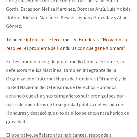
integrantes del Comité de Defensa de Tierra de Punta
Fotorreportaje
Gorda. Estas son Melisa Martínez, Dorotea Arzú, Luis Moisés
Dolmo, Richard Martínez, Keyder Tishany González y Abad
Video
Gómez.
Otras secciones
Te puede interesar – Elecciones en Honduras: “No vamos a
Semillero Guerra contra la Humanidad. (Las poblaciones y
resolver el problema de Honduras con que gane Xiomara”
la naturaleza bajo asedio)
En testimonio recogido por el medio Contracorriente, la
Libros para descargar
defensora Melisa Martínez, también integrante de la
Medios Libres
Organización Fraternal Negra de Honduras (Ofraneh) y de
COVID-19
la Red Nacional de Defensoras de Derechos Humanos,
denunció que ella y sus compañeros sufrieron golpes por
Eventos
parte de miembros de la seguridad pública del Estado de
Contacto
Honduras y destacó que uno de ellos se encuentra herido de
gravedad.
El operativo, señalaron los habitantes, responde a