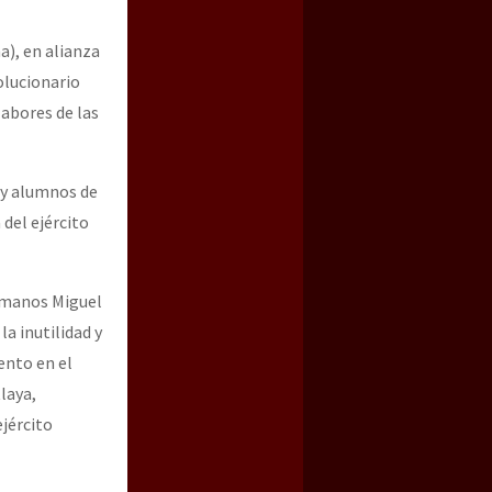
), en alianza
olucionario
labores de las
 y alumnos de
del ejército
a guerra contra el CIPOG-EZ
Humanos Miguel
a inutilidad y
ento en el
laya,
jército