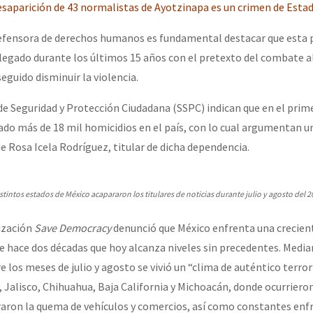
esaparición de 43 normalistas de Ayotzinapa es un crimen de Esta
efensora de derechos humanos es fundamental destacar que esta p
or el CNI: 30 años de Resistencia y Rebeldía
plegado durante los últimos 15 años con el pretexto del combate a
eguido disminuir la violencia.
 de Seguridad y Protección Ciudadana (SSPC) indican que en el pri
rado más de 18 mil homicidios en el país, con lo cual argumentan 
de Rosa Icela Rodríguez, titular de dicha dependencia.
tintos estados de México acapararon los titulares de noticias durante julio y agosto del 2
ización
Save Democracy
denunció que México enfrenta una crecient
de hace dos décadas que hoy alcanza niveles sin precedentes. Medi
 los meses de julio y agosto se vivió un “clima de auténtico terror
 Jalisco, Chihuahua, Baja California y Michoacán, donde ocurriero
craron la quema de vehículos y comercios, así como constantes en