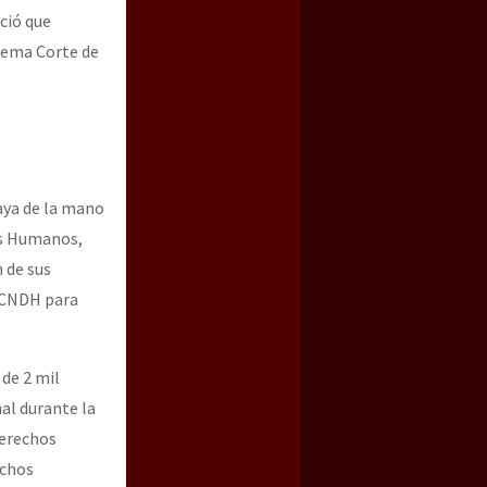
ció que
prema Corte de
vaya de la mano
os Humanos,
 de sus
a CNDH para
de 2 mil
al durante la
derechos
echos