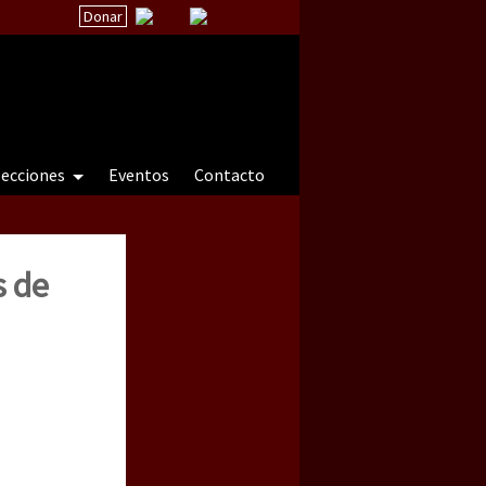
Donar
secciones
Eventos
Contacto
s de
 a natureza sob cerco)