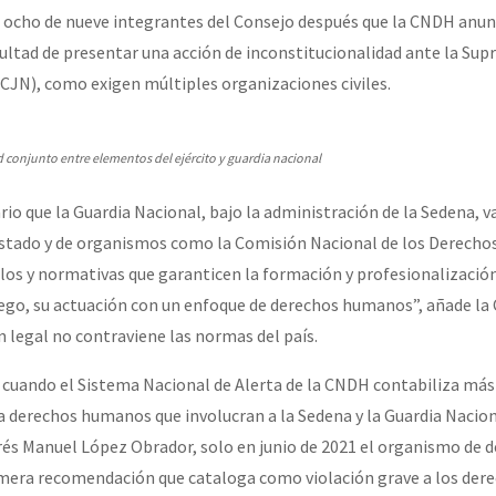
 ocho de nueve integrantes del Consejo después que la CNDH anun
acultad de presentar una acción de inconstitucionalidad ante la Su
(SCJN), como exigen múltiples organizaciones civiles.
 conjunto entre elementos del ejército y guardia nacional
rio que la Guardia Nacional, bajo la administración de la Sedena, 
 Estado y de organismos como la Comisión Nacional de los Derech
los y normativas que garanticen la formación y profesionalización
uego, su actuación con un enfoque de derechos humanos”, añade l
n legal no contraviene las normas del país.
 cuando el Sistema Nacional de Alerta de la CNDH contabiliza más 
 a derechos humanos que involucran a la Sedena y la Guardia Nacion
és Manuel López Obrador, solo en junio de 2021 el organismo de 
mera recomendación que cataloga como violación grave a los der