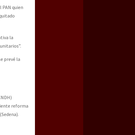
el PAN quien
 quitado
tiva la
unitarios”.
e prevé la
(CNDH)
iente reforma
 (Sedena).