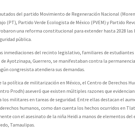
erra contra a Humanidade”
iputados del partido Movimiento de Regeneración Nacional (Morena
bajo (PT), Partido Verde Ecologista de México (PVEM) y Partido Rev
erra contra a Humanidad”
probaron una reforma constitucional para extender hasta 2028 las 
uridad pública.
ra contra a Humanidade”
s inmediaciones del recinto legislativo, familiares de estudiantes
l de Ayotzinapa, Guerrero, se manifestaban contra la permanencia 
ningún congresista atendiera sus demandas.
das globales por la libertad de Jesús Plácido Galindo y el alto a l
e la política de militarización en México, el Centro de Derechos 
ntro Prodh) aseveró que existen múltiples razones que evidencian l
 los militares en tareas de seguridad. Entre ellas destacan el aum
Bem Virá” se publica no Estado Espanhol
a derechos humanos, como dan cuenta los hechos ocurridos en Tlat
ente con el asesinato de la niña Heidi a manos de elementos del e
edo, Tamaulipas.
o mundo saiba! Nossas lutas pela memória, a justiça e a dignidade