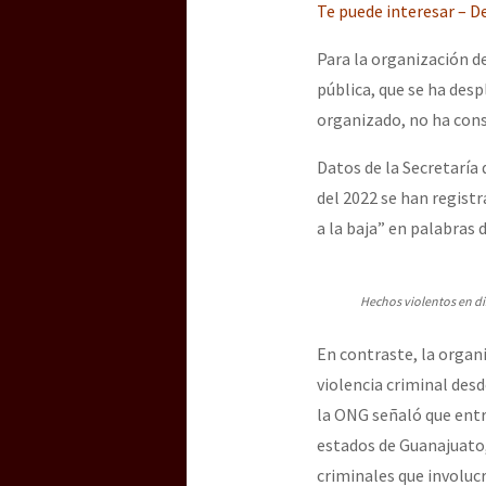
Te puede interesar – D
Para la organización d
[25 abr – CDMX] Tokín p
pública, que se ha des
organizado, no ha cons
Datos de la Secretaría
del 2022 se han regist
a la baja” en palabras 
Hechos violentos en dis
En contraste, la organ
violencia criminal des
la ONG señaló que entre
estados de Guanajuato,
criminales que involu