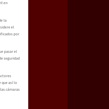
il en
e la
sidere el
ificados por
ue pasar el
 de seguridad
actores
 que así lo
 las cámaras