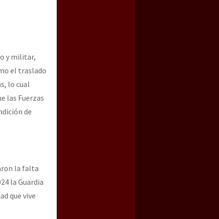
 y militar,
omo el traslado
s, lo cual
ue las Fuerzas
ndición de
ron la falta
24 la Guardia
ad que vive