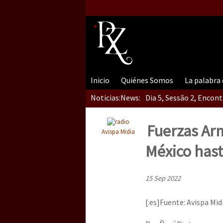
Inicio
Quiénes Somos
La palabra
Noticias:
News:
Dia 5, Sessão 2, Encon
Fuerzas Ar
Avispa Midia
Dia 5, sessão 1, do En
México hast
15 Sep 2022
Dia 4 – Encontro “Guer
[:es]Fuente: Avispa Mid