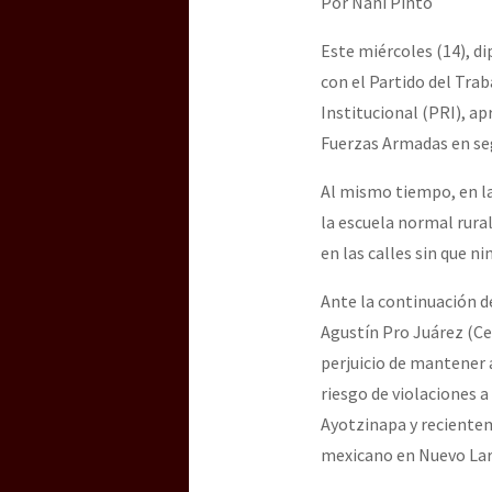
Por Ñaní Pinto
Dia 3 do Encontro “Gu
Este miércoles (14), d
con el Partido del Tra
Dia 2 do Encontro “Gu
Institucional (PRI), a
Fuerzas Armadas en seg
Dia 1: Encontro “Guer
Al mismo tiempo, en la
la escuela normal rura
en las calles sin que 
[CDMX – 20 julio] Jorna
Ante la continuación d
Agustín Pro Juárez (Ce
perjuicio de mantener a
“Sonhando a Terra do 
riesgo de violaciones 
Ayotzinapa y recientem
mexicano en Nuevo Lar
Se o México sabe, que 