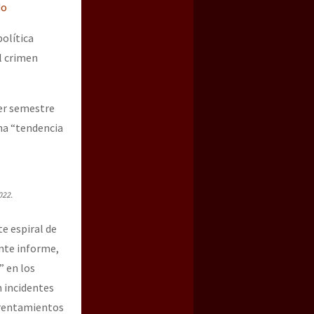
do
olítica
l crimen
mer semestre
una “tendencia
022.
e espiral de
ante informe,
” en los
n incidentes
frentamientos