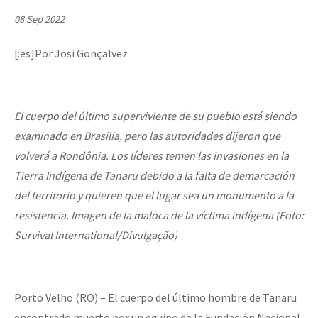
Mundo
08 Sep 2022
EZLN
[:es]Por Josi Gonçalvez
Dia 2 do Encontro “Guerra contra a Humanidad”
La Sexta
AutonomÍa y Resistencia
El cuerpo del último superviviente de su pueblo está siendo
Dia 1: Encontro “Guerra contra a Humanidade”
Megaproyectos
examinado en Brasilia, pero las autoridades dijeron que
Migración
volverá a Rondônia. Los líderes temen las invasiones en la
Presos
Tierra Indígena de Tanaru debido a la falta de demarcación
[CDMX – 20 julio] Jornadas globales por la libertad de Jesús Pláci
del territorio y quieren que el lugar sea un monumento a la
Mujeres
resistencia. Imagen de la maloca de la víctima indígena (Foto:
Niñxs
Survival International/Divulgação)
“Sonhando a Terra do Bem Virá” se publica no Estado Espanhol
ETIQUETAS
MULTIMEDIA
Porto Velho (RO) – El cuerpo del último hombre de Tanaru
Se o México sabe, que o mundo saiba! Nossas lutas pela memória, a
Audio
encontrado muerto por un equipo de la Fundación Nacional