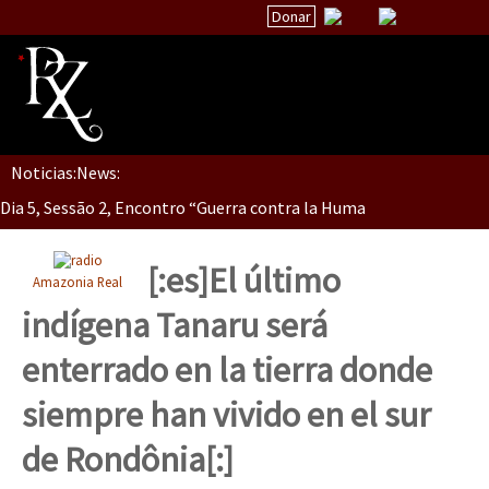
Donar
Noticias:
News:
Inicio
Dia 5, Sessão 2, Encontro “Guerra contra la Humanidad”
Quiénes Somos
La palabra del EZLN
[:es]El último
Amazonia Real
Dia 5, sessão 1, do Encontro “Guerra contra a Humanidade”(As pop
Encuentros
indígena Tanaru será
TEMAS
enterrado en la tierra donde
Chiapas
Dia 4 – Encontro “Guerra contra a Humanidade” (As populações e 
siempre han vivido en el sur
México
de Rondônia[:]
Latinoamérica
Dia 3 do Encontro “Guerra contra a Humanidade”