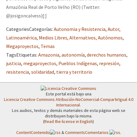
Amazônia Real de Porto Velho (RO) (Twitter:
@josigoncalvess)[:]
Categories
Categorías
:
Autonomia y Resistencia
,
Autor
,
Latinoamérica
,
Medios Libres, Alternativos, Autónomos
,
Megaproyectos
,
Temas
Tags
Etiquetas
:
Amazonia
,
autonomía
,
derechos humanos
,
justicia
,
megaproyectos
,
Pueblos Indígenas
,
represión
,
resistencia
,
solidaridad
,
tierra y territorio
Este portal está bajo una
Licencia Creative Commons Atribución-NoComercial-CompartirIgual 4.0
Internacional
.
Los audios, textos y demás materiales de esta página web se
distribuyen bajo la misma.
(
Read the license in English
)
Content
Contenido
&
Comments
Comentarios
.