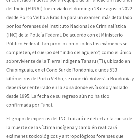
Fotorreportaje
del Indio (FUNAI) fue enviado el domingo 28 de agosto 2022
desde Porto Velho a Brasilia para un examen más detallado
[25 abr – CDMX] Tokín por el CNI: 30 años de Resistencia y Rebeldí
Video
por los forenses del Instituto Nacional de Criminalística
Otras secciones
(INC) de la Policía Federal. De acuerdo con el Ministerio
Semillero Guerra contra la Humanidad. (Las poblaciones y
Público Federal, tan pronto como todos los exámenes se
completen, el cuerpo del “indio del agujero”, como el único
la naturaleza bajo asedio)
sobreviviente de la Tierra Indígena Tanaru (TI), ubicado en
Libros para descargar
Chupinguaia, en el Cono Sur de Rondonia, a unos 533
Medios Libres
kilómetros de Porto Velho, se conoció. Volverá a Rondonia y
deberá ser enterrado en la zona donde vivía solo y aislado
COVID-19
desde 1995. La fecha de su regreso aún no ha sido
Eventos
confirmada por Funai.
Contacto
El grupo de expertos del INC tratará de detectar la causa de
la muerte de la víctima indígena y también realizará
exámenes toxicológicos y antropológicos forenses que