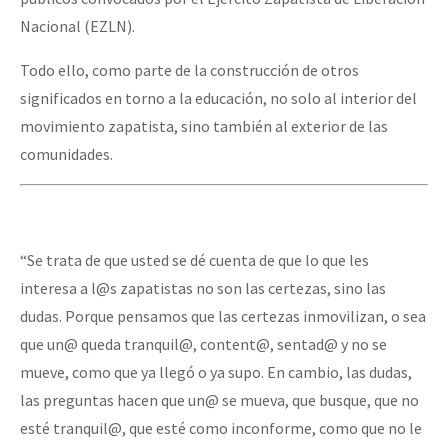
Fotorreportaje
Nacional (EZLN).
Video
Todo ello, como parte de la construcción de otros
significados en torno a la educación, no solo al interior del
Otras secciones
movimiento zapatista, sino también al exterior de las
Semillero Guerra contra la Humanidad. (Las poblaciones y
comunidades.
la naturaleza bajo asedio)
Libros para descargar
Medios Libres
“Se trata de que usted se dé cuenta de que lo que les
COVID-19
interesa a l@s zapatistas no son las certezas, sino las
dudas. Porque pensamos que las certezas inmovilizan, o sea
Eventos
que un@ queda tranquil@, content@, sentad@ y no se
Contacto
mueve, como que ya llegó o ya supo. En cambio, las dudas,
las preguntas hacen que un@ se mueva, que busque, que no
esté tranquil@, que esté como inconforme, como que no le