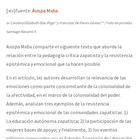
Mundo
[:es]Fuente:
Avispa Midia
EZLN
or Carolina Elizabeth Díaz Iñigo* y Francisco De Parres Gómez**
/ Foto de portada
Dia 1: Encontro “Guerra contra a Humanidade”
La Sexta
Santiago Navarro F.
AutonomÍa y Resistencia
Avispa Midia comparte el siguiente texto que aborda la
[CDMX – 20 julio] Jornadas globales por la libertad de Jesús Pláci
Megaproyectos
relación entre la pedagogía crítica zapatista y la resistencia
Migración
epistémica y emocional que la hacen posible.
Presos
En el artículo, lxs autores desarrollan la relevancia de las
“Sonhando a Terra do Bem Virá” se publica no Estado Espanhol
emociones como parte concomitante de la colonialidad de
Mujeres
la afectividad, en el marco de la colonialidad del poder.
Niñxs
Además, analizan tres ejemplos de la resistencia
Se o México sabe, que o mundo saiba! Nossas lutas pela memória, a
ETIQUETAS
epistémica y emocional de las comunidades zapatistas: 1)
La educación autónoma zapatista; 2) la participación de las
MULTIMEDIA
mujeres bases de apoyo; y finalmente, 3) los eventos
[25 abr – CDMX] Tokín por el CNI: 30 años de Resistencia y Rebeldí
Audio
públicos convocados por el Ejército Zapatista de Liberación