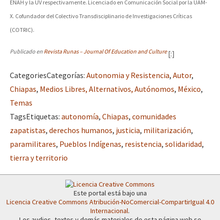
ENAH y la UV respectivamente. Licenciado en Comunicación Social por la UAM-
X. Cofundador del Colectivo Transdisciplinario de Investigaciones Críticas
(COTRIC).
Publicado en
Revista Runas – Journal Of Education and Culture
[:]
Categories
Categorías
:
Autonomia y Resistencia
,
Autor
,
Chiapas
,
Medios Libres, Alternativos, Autónomos
,
México
,
Temas
Tags
Etiquetas
:
autonomía
,
Chiapas
,
comunidades
zapatistas
,
derechos humanos
,
justicia
,
militarización
,
paramilitares
,
Pueblos Indígenas
,
resistencia
,
solidaridad
,
tierra y territorio
Este portal está bajo una
Licencia Creative Commons Atribución-NoComercial-CompartirIgual 4.0
Internacional
.
Los audios, textos y demás materiales de esta página web se