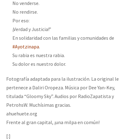
No venderse.
Fotorreportaje
No rendirse.
[25 abr – CDMX] Tokín por el CNI: 30 años de Resistencia y Rebeldí
Video
Por eso:
¡Verdad y Justicia!”
Otras secciones
En solidaridad con las familias y comunidades de
Semillero Guerra contra la Humanidad. (Las poblaciones y
#Ayotzinapa
.
la naturaleza bajo asedio)
Su rabia es nuestra rabia.
Libros para descargar
Su dolor es nuestro dolor.
Medios Libres
Fotografía adaptada para la ilustración. La original le
COVID-19
pertenece a Daliri Oropeza. Música por Dee Yan-Key,
titulada “Gloomy Sky”. Audios por RadioZapatista y
Eventos
PetrohsW. Muchísimas gracias.
Contacto
ahuehuete.org
Frente al gran capital, ¡una milpa en común!
[:]