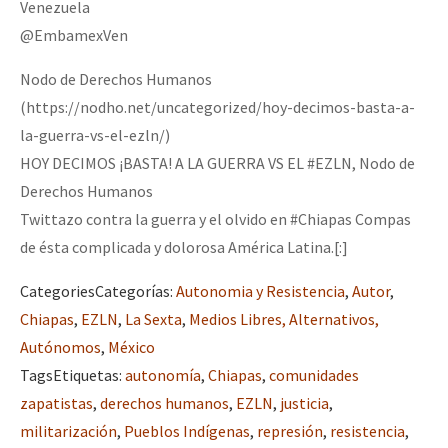
Venezuela
@EmbamexVen
Nodo de Derechos Humanos
(https://nodho.net/uncategorized/hoy-decimos-basta-a-
la-guerra-vs-el-ezln/)
HOY DECIMOS ¡BASTA! A LA GUERRA VS EL #EZLN, Nodo de
Derechos Humanos
Twittazo contra la guerra y el olvido en #Chiapas Compas
de ésta complicada y dolorosa América Latina.[:]
Categories
Categorías
:
Autonomia y Resistencia
,
Autor
,
Chiapas
,
EZLN
,
La Sexta
,
Medios Libres, Alternativos,
Autónomos
,
México
Tags
Etiquetas
:
autonomía
,
Chiapas
,
comunidades
zapatistas
,
derechos humanos
,
EZLN
,
justicia
,
militarización
,
Pueblos Indígenas
,
represión
,
resistencia
,