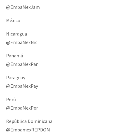
@EmbaMexJam
México
Nicaragua
@EmbaMexNic
Panamá
@EmbaMexPan
Paraguay
@EmbaMexPay
Perú
@EmbaMexPer
República Dominicana
@EmbamexREPDOM