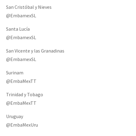
San Cristóbal y Nieves
@EmbamexSL
Santa Lucía
@EmbamexSL
San Vicente y las Granadinas
@EmbamexSL
Surinam
@EmbaMexTT
Trinidad y Tobago
@EmbaMexTT
Uruguay
@EmbaMexUru