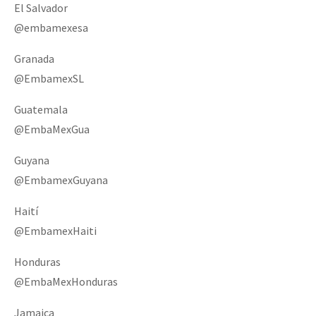
El Salvador
@embamexesa
Granada
@EmbamexSL
Guatemala
@EmbaMexGua
Guyana
@EmbamexGuyana
Haití
@EmbamexHaiti
Honduras
@EmbaMexHonduras
Jamaica