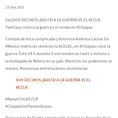
Mundo
23 Sep 2021
EZLN
Dia 1: Encontro “Guerra contra a Humanidade”
[:es]HOY DECIMOS ¡BASTA! A LA GUERRA VS EL #EZLN
La Sexta
Twittazo contra la guerra y el olvido en #Chiapas
AutonomÍa y Resistencia
Compas de ésta complicada y dolorosa América Latina. En
[CDMX – 20 julio] Jornadas globales por la libertad de Jesús Pláci
Megaproyectos
#México mientras celebran la #CELAC, en #Chiapas crece la
guerra. Éste 24-S durante 5 min envíen un twitt x minuto a
Migración
la embajada de México en su país. Mientras los poderosos se
“Sonhando a Terra do Bem Virá” se publica no Estado Espanhol
Presos
reúnen, Nosotroas entrelazamos resistencias
Mujeres
HOY DECIMOS ¡BASTA! A LA GUERRA VS EL
Niñxs
Se o México sabe, que o mundo saiba! Nossas lutas pela memória, a
#EZLN
ETIQUETAS
#ApoyoTotalEZLN
MULTIMEDIA
#ChiapasSinParamilitares
[25 abr – CDMX] Tokín por el CNI: 30 años de Resistencia y Rebeldí
Audio
Propuestas de Twitts (agregando al inicio la dirección de la