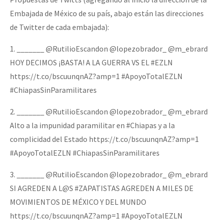
Fotorreportaje
Embajada de México de su país, abajo están las direcciones
de Twitter de cada embajada):
Video
1. _______ @RutilioEscandon @lopezobrador_ @m_ebrard
Otras secciones
HOY DECIMOS ¡BASTA! A LA GUERRA VS EL #EZLN
Semillero Guerra contra la Humanidad. (Las poblaciones y
https://t.co/bscuunqnAZ?amp=1 #ApoyoTotalEZLN
la naturaleza bajo asedio)
#ChiapasSinParamilitares
Libros para descargar
2. _______ @RutilioEscandon @lopezobrador_ @m_ebrard
Medios Libres
Alto a la impunidad paramilitar en #Chiapas y a la
COVID-19
complicidad del Estado https://t.co/bscuunqnAZ?amp=1
#ApoyoTotalEZLN #ChiapasSinParamilitares
Eventos
3. _______ @RutilioEscandon @lopezobrador_ @m_ebrard
Contacto
SI AGREDEN A L@S #ZAPATISTAS AGREDEN A MILES DE
MOVIMIENTOS DE MÉXICO Y DEL MUNDO
https://t.co/bscuunqnAZ?amp=1 #ApoyoTotalEZLN