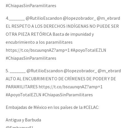
#ChiapasSinParamilitares
4._______ @RutilioEscandon @lopezobrador_ @m_ebrard
EL RESPETO A LOS DERECHOS INDÍGENAS NO PUEDE SER
OTRA PIEZA RETÓRICA Basta de impunidad y
encubrimiento a los paramilitares
https://t.co/bscuunqnAZ?amp=1 #ApoyoTotalEZLN
#ChiapasSinParamilitares
5. _______ @RutilioEscandon @lopezobrador_ @m_ebrard
ALTO AL ENCUBRIMIENTO DE CRÍMENES DE PODER Y DE
PARAMILITARES https://t.co/bscuunqnAZ?amp=1
#ApoyoTotalEZLN #ChiapasSinParamilitares
Embajadas de México en los países de la #CELAC:
Antigua y Barbuda
@EmbamexSL