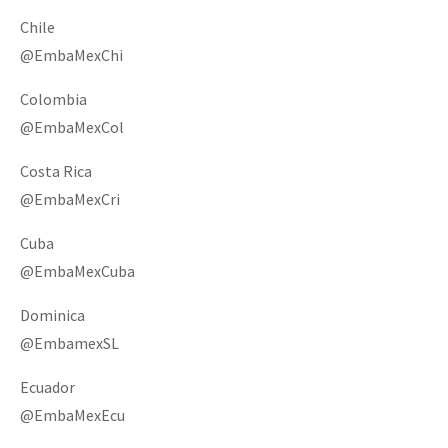
Chile
@EmbaMexChi
Colombia
@EmbaMexCol
Costa Rica
@EmbaMexCri
Cuba
@EmbaMexCuba
Dominica
@EmbamexSL
Ecuador
@EmbaMexEcu