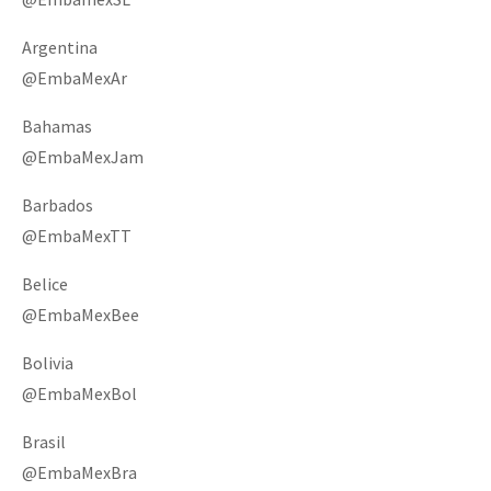
Argentina
@EmbaMexAr
Bahamas
@EmbaMexJam
Barbados
@EmbaMexTT
Belice
@EmbaMexBee
Bolivia
@EmbaMexBol
Brasil
@EmbaMexBra