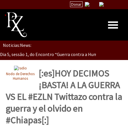
Donar
Dia 5, Sessão 2, Encontro “Guerra contra la Humanidad”
Noticias:
News:
Inicio
Dia 5, sessão 1, do Encontro “Guerra contra a Humanidade”(As pop
Quiénes Somos
La palabra del EZLN
[:es]HOY DECIMOS
Nodo de Derechos
Dia 4 – Encontro “Guerra contra a Humanidade” (As populações e 
Encuentros
Humanos
¡BASTA! A LA GUERRA
TEMAS
VS EL #EZLN Twittazo contra la
Chiapas
Dia 3 do Encontro “Guerra contra a Humanidade”
guerra y el olvido en
México
#Chiapas[:]
Latinoamérica
Dia 2 do Encontro “Guerra contra a Humanidad”